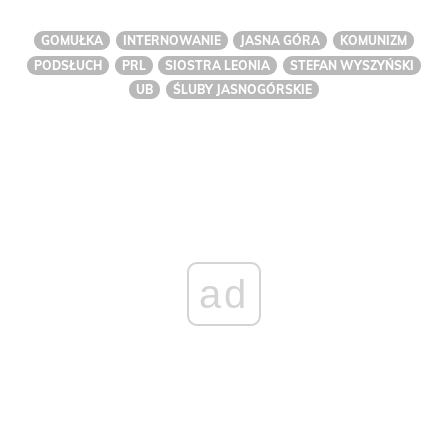
GOMUŁKA
INTERNOWANIE
JASNA GÓRA
KOMUNIZM
PODSŁUCH
PRL
SIOSTRA LEONIA
STEFAN WYSZYŃSKI
UB
ŚLUBY JASNOGÓRSKIE
ad