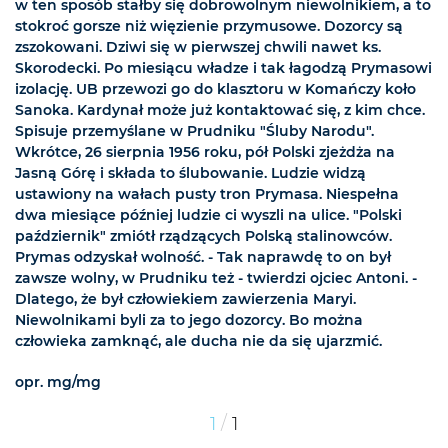
w ten sposób stałby się dobrowolnym niewolnikiem, a to
stokroć gorsze niż więzienie przymusowe. Dozorcy są
zszokowani. Dziwi się w pierwszej chwili nawet ks.
Skorodecki. Po miesiącu władze i tak łagodzą Prymasowi
izolację. UB przewozi go do klasztoru w Komańczy koło
Sanoka. Kardynał może już kontaktować się, z kim chce.
Spisuje przemyślane w Prudniku "Śluby Narodu".
Wkrótce, 26 sierpnia 1956 roku, pół Polski zjeżdża na
Jasną Górę i składa to ślubowanie. Ludzie widzą
ustawiony na wałach pusty tron Prymasa. Niespełna
dwa miesiące później ludzie ci wyszli na ulice. "Polski
październik" zmiótł rządzących Polską stalinowców.
Prymas odzyskał wolność. - Tak naprawdę to on był
zawsze wolny, w Prudniku też - twierdzi ojciec Antoni. -
Dlatego, że był człowiekiem zawierzenia Maryi.
Niewolnikami byli za to jego dozorcy. Bo można
człowieka zamknąć, ale ducha nie da się ujarzmić.
opr. mg/mg
/
1
1