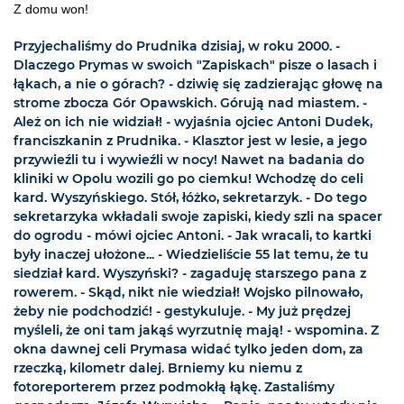
Z domu won!
Przyjechaliśmy do Prudnika dzisiaj, w roku 2000. -
Dlaczego Prymas w swoich "Zapiskach" pisze o lasach i
łąkach, a nie o górach? - dziwię się zadzierając głowę na
strome zbocza Gór Opawskich. Górują nad miastem. -
Ależ on ich nie widział! - wyjaśnia ojciec Antoni Dudek,
franciszkanin z Prudnika. - Klasztor jest w lesie, a jego
przywieźli tu i wywieźli w nocy! Nawet na badania do
kliniki w Opolu wozili go po ciemku! Wchodzę do celi
kard. Wyszyńskiego. Stół, łóżko, sekretarzyk. - Do tego
sekretarzyka wkładali swoje zapiski, kiedy szli na spacer
do ogrodu - mówi ojciec Antoni. - Jak wracali, to kartki
były inaczej ułożone... - Wiedzieliście 55 lat temu, że tu
siedział kard. Wyszyński? - zagaduję starszego pana z
rowerem. - Skąd, nikt nie wiedział! Wojsko pilnowało,
żeby nie podchodzić! - gestykuluje. - My już prędzej
myśleli, że oni tam jakąś wyrzutnię mają! - wspomina. Z
okna dawnej celi Prymasa widać tylko jeden dom, za
rzeczką, kilometr dalej. Brniemy ku niemu z
fotoreporterem przez podmokłą łąkę. Zastaliśmy