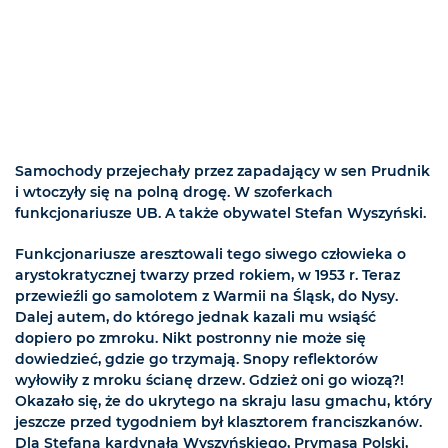
Samochody przejechały przez zapadający w sen Prudnik
i wtoczyły się na polną drogę. W szoferkach
funkcjonariusze UB. A także obywatel Stefan Wyszyński.
Funkcjonariusze aresztowali tego siwego człowieka o
arystokratycznej twarzy przed rokiem, w 1953 r. Teraz
przewieźli go samolotem z Warmii na Śląsk, do Nysy.
Dalej autem, do którego jednak kazali mu wsiąść
dopiero po zmroku. Nikt postronny nie może się
dowiedzieć, gdzie go trzymają. Snopy reflektorów
wyłowiły z mroku ścianę drzew. Gdzież oni go wiozą?!
Okazało się, że do ukrytego na skraju lasu gmachu, który
jeszcze przed tygodniem był klasztorem franciszkanów.
Dla Stefana kardynała Wyszyńskiego, Prymasa Polski,