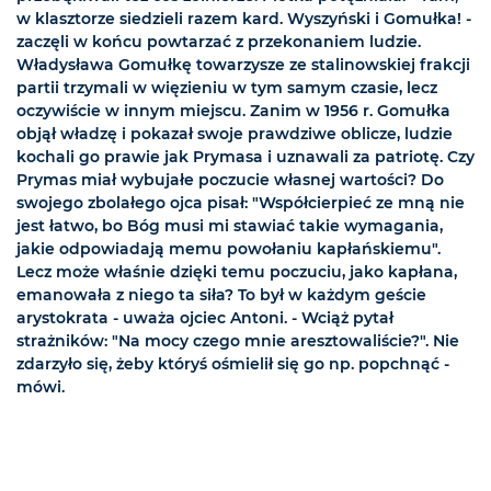
w klasztorze siedzieli razem kard. Wyszyński i Gomułka! -
zaczęli w końcu powtarzać z przekonaniem ludzie.
Władysława Gomułkę towarzysze ze stalinowskiej frakcji
partii trzymali w więzieniu w tym samym czasie, lecz
oczywiście w innym miejscu. Zanim w 1956 r. Gomułka
objął władzę i pokazał swoje prawdziwe oblicze, ludzie
kochali go prawie jak Prymasa i uznawali za patriotę. Czy
Prymas miał wybujałe poczucie własnej wartości? Do
swojego zbolałego ojca pisał: "Współcierpieć ze mną nie
jest łatwo, bo Bóg musi mi stawiać takie wymagania,
jakie odpowiadają memu powołaniu kapłańskiemu".
Lecz może właśnie dzięki temu poczuciu, jako kapłana,
emanowała z niego ta siła? To był w każdym geście
arystokrata - uważa ojciec Antoni. - Wciąż pytał
strażników: "Na mocy czego mnie aresztowaliście?". Nie
zdarzyło się, żeby któryś ośmielił się go np. popchnąć -
mówi.