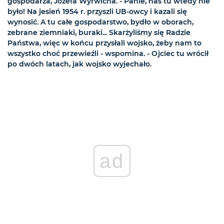
gospodarza, Józefa Wyrwicha. - Panie, nas tu wtedy nie
było! Na jesień 1954 r. przyszli UB-owcy i kazali się
wynosić. A tu całe gospodarstwo, bydło w oborach,
zebrane ziemniaki, buraki... Skarżyliśmy się Radzie
Państwa, więc w końcu przysłali wojsko, żeby nam to
wszystko choć przewieźli - wspomina. - Ojciec tu wrócił
po dwóch latach, jak wojsko wyjechało.
ad