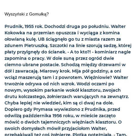
Wyszyński z Gomułką?
Prudnik, 1955 rok. Dochodzi druga po południu. Walter
Kokowka na przemian opuszcza i wyciąga z komina
ołowianą kulę. UB ściągnęło go tu z miasta razem ze
zdunem Pietruszką. Szczotki na linie szorują sadzę, której
płaty przylgnęły do ścianek. - A to kto?! - kominiarz nagle
zapomina o pracy. W dole suną przez ogród dwie
ciemno ubrane postacie. Schodzą między drzewami w
dół i zawracają. Miarowy krok. Mija pół godziny, a oni
wciąż maszerują tam i z powrotem. Więźniowie? Walter
trwożnie odrywa od nich wzrok. Wodzi oczami po
nowym, wysokim parkanie wokół klasztoru, zwojach
drutu kolczastego, żołnierzach warujących na zewnątrz.
Chyba lepiej nie wiedzieć, kim są ci dwaj na dole.
Dopiero gdy Prymasa wywieziono z Prudnika, przed
odwilżą października 1956 roku, w mieście zaczęto
mówić o dwóch tajemniczych więźniach klasztoru. O
swoich domysłach mówił przyjaciołom Walter,
przebąkiwali też coś żołnierze. Plotka potężniała. - Tam,