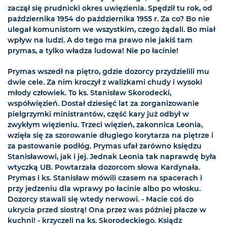
zaczął się prudnicki okres uwięzienia. Spędził tu rok, od
października 1954 do października 1955 r. Za co? Bo nie
ulegał komunistom we wszystkim, czego żądali. Bo miał
wpływ na ludzi. A do tego ma prawo nie jakiś tam
prymas, a tylko władza ludowa! Nie po łacinie!
Prymas wszedł na piętro, gdzie dozorcy przydzielili mu
dwie cele. Za nim kroczył z walizkami chudy i wysoki
młody człowiek. To ks. Stanisław Skorodecki,
współwięzień. Dostał dziesięć lat za zorganizowanie
pielgrzymki ministrantów, część kary już odbył w
zwykłym więzieniu. Trzeci więzień, zakonnica Leonia,
wzięła się za szorowanie długiego korytarza na piętrze i
za pastowanie podłóg. Prymas ufał zarówno księdzu
Stanisławowi, jak i jej. Jednak Leonia tak naprawdę była
wtyczką UB. Powtarzała dozorcom słowa Kardynała.
Prymas i ks. Stanisław mówili czasem na spacerach i
przy jedzeniu dla wprawy po łacinie albo po włosku.
Dozorcy stawali się wtedy nerwowi. - Macie coś do
ukrycia przed siostrą! Ona przez was później płacze w
kuchni! - krzyczeli na ks. Skorodeckiego. Ksiądz