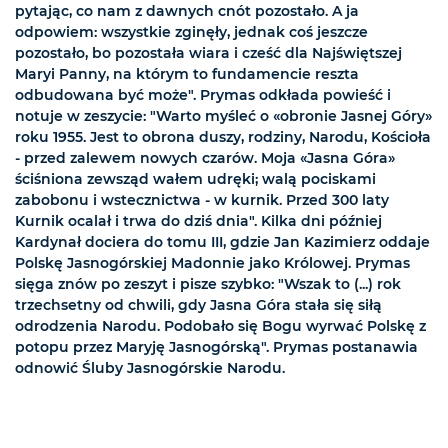
pytając, co nam z dawnych cnót pozostało. A ja
odpowiem: wszystkie zginęły, jednak coś jeszcze
pozostało, bo pozostała wiara i cześć dla Najświętszej
Maryi Panny, na którym to fundamencie reszta
odbudowana być może". Prymas odkłada powieść i
notuje w zeszycie: "Warto myśleć o «obronie Jasnej Góry»
roku 1955. Jest to obrona duszy, rodziny, Narodu, Kościoła
- przed zalewem nowych czarów. Moja «Jasna Góra»
ściśniona zewsząd wałem udręki; walą pociskami
zabobonu i wstecznictwa - w kurnik. Przed 300 laty
Kurnik ocalał i trwa do dziś dnia". Kilka dni później
Kardynał dociera do tomu III, gdzie Jan Kazimierz oddaje
Polskę Jasnogórskiej Madonnie jako Królowej. Prymas
sięga znów po zeszyt i pisze szybko: "Wszak to (...) rok
trzechsetny od chwili, gdy Jasna Góra stała się siłą
odrodzenia Narodu. Podobało się Bogu wyrwać Polskę z
potopu przez Maryję Jasnogórską". Prymas postanawia
odnowić Śluby Jasnogórskie Narodu.