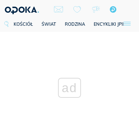
KOŚCIÓŁ
ŚWIAT
RODZINA
ENCYKLIKI JPII
SE
ad