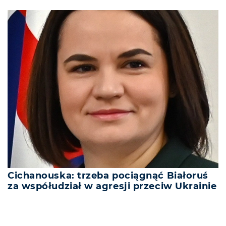
Cichanouska: trzeba pociągnąć Białoruś
za współudział w agresji przeciw Ukrainie