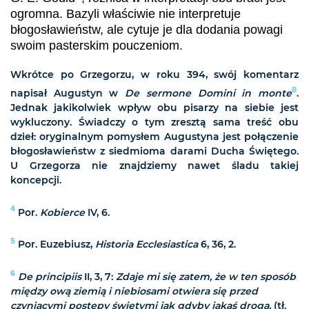
ogromna. Bazyli właściwie nie interpretuje
błogosławieństw, ale cytuje je dla dodania powagi
swoim pasterskim pouczeniom.
Wkrótce po Grzegorzu, w roku 394, swój komentarz
8
napisał Augustyn w
De sermone Domini in monte
.
Jednak jakikolwiek wpływ obu pisarzy na siebie jest
wykluczony. Świadczy o tym zresztą sama treść obu
dzieł: oryginalnym pomysłem Augustyna jest połączenie
błogosławieństw z siedmioma darami Ducha Świętego.
U Grzegorza nie znajdziemy nawet śladu takiej
koncepcji.
4
Por.
Kobierce
IV, 6.
5
Por. Euzebiusz,
Historia Ecclesiastica
6, 36, 2.
6
De principiis
II, 3, 7:
Zdaje mi się zatem, że w ten sposób
między ową ziemią i niebiosami otwiera się przed
czyniącymi postępy świętymi jak gdyby jakaś droga.
(tł.