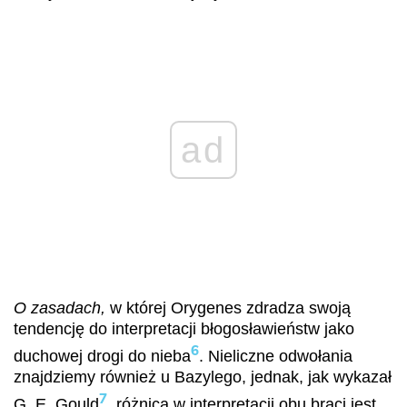
ad
O zasadach,
w której Orygenes zdradza swoją
tendencję do interpretacji błogosławieństw jako
6
duchowej drogi do nieba
. Nieliczne odwołania
znajdziemy również u Bazylego, jednak, jak wykazał
7
G. E. Gould
, różnica w interpretacji obu braci jest