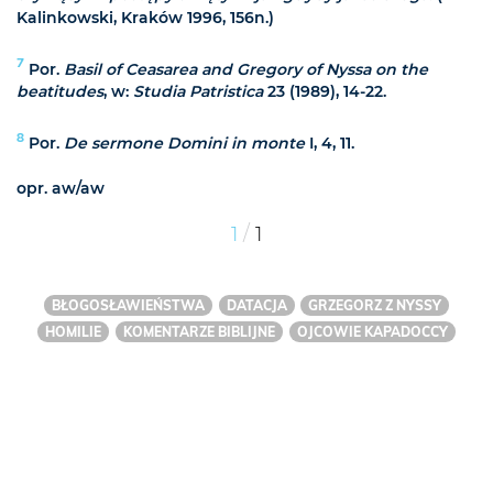
Kalinkowski, Kraków 1996, 156n.)
7
Por.
Basil of Ceasarea and Gregory of Nyssa on the
beatitudes
, w:
Studia Patristica
23 (1989), 14-22.
8
Por.
De sermone Domini in monte
I, 4, 11.
opr. aw/aw
/
1
1
BŁOGOSŁAWIEŃSTWA
DATACJA
GRZEGORZ Z NYSSY
HOMILIE
KOMENTARZE BIBLIJNE
OJCOWIE KAPADOCCY