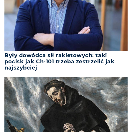
Były dowódca sił rakietowych: taki
pocisk jak Ch-101 trzeba zestrzelić jak
najszybciej