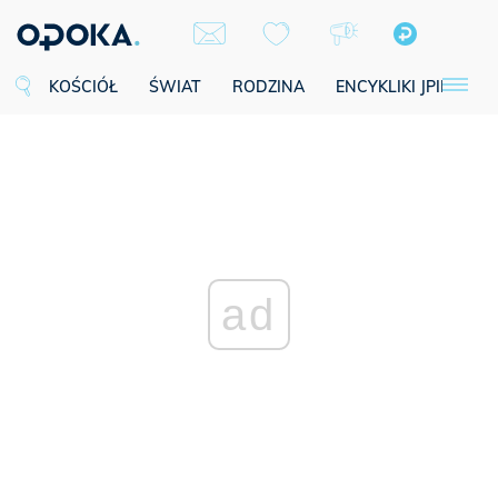
KOŚCIÓŁ
ŚWIAT
RODZINA
ENCYKLIKI JPII
SE
ad