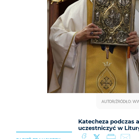
AUTOR/ŹRÓDŁO: WWW
Katecheza podczas au
uczestniczyć w Litur