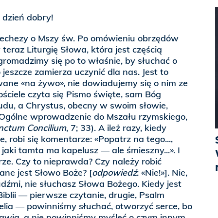
, dzień dobry!
techezy o Mszy św. Po omówieniu obrzędów
raz Liturgię Słowa, która jest częścią
romadzimy się po to właśnie, by słuchać o
o jeszcze zamierza uczynić dla nas. Jest to
ane «na żywo», nie dowiadujemy się o nim ze
ościele czyta się Pismo święte, sam Bóg
du, a Chrystus, obecny w swoim słowie,
(Ogólne wprowadzenie do Mszału rzymskiego,
nctum Concilium
, 7; 33). A ileż razy, kiedy
, robi się komentarze: «Popatrz na tego...,
, jaki tamta ma kapelusz — ale śmieszny...». I
ze. Czy to nieprawda? Czy należy robić
ane jest Słowo Boże? [
odpowiedź
: «Nie!»]. Nie,
udźmi, nie słuchasz Słowa Bożego. Kiedy jest
iblii — pierwsze czytanie, drugie, Psalm
elia — powinniśmy słuchać, otworzyć serce, bo
wia, a nie powinniśmy myśleć o czym innym