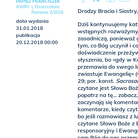
PAPIEŻ FRANCISZEK
L'Osservatore
Drodzy Bracia i Siostry
Romano 2/2018
data wydania
Dziś kontynuujemy ka
31.01.2018
wstępnych rozważymy te
publikacja
zasadniczą, ponieważ g
20.12.2018 00:00
tym, co Bóg uczynił i c
doświadczenie przeżyw
słyszenia, bo «gdy w K
przemawia do swego lu
zwiastuje Ewangelię» 
29; por. konst.
Sacrosa
czytane jest Słowo Boże
popatrz na tę... zobacz
zaczynają się komentar
komentarze, kiedy czyt
bo jeśli rozmawiasz z l
czytane Słowo Boże z B
responsoryjny i Ewang
sam Bóg do nas przema