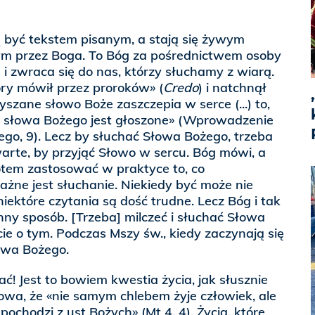
ją być tekstem pisanym, a stają się żywym
 przez Boga. To Bóg za pośrednictwem osoby
 i zwraca się do nas, którzy słuchamy z wiarą.
ry mówił przez proroków» (
Credo
) i natchnął
yszane słowo Boże zaszczepia w serce (...) to,
i słowa Bożego jest głoszone» (Wprowadzenie
go, 9). Lecz by słuchać Słowa Bożego, trzeba
arte, by przyjąć Słowo w sercu. Bóg mówi, a
tem zastosować w praktyce to, co
ażne jest słuchanie. Niekiedy być może nie
iektóre czytania są dość trudne. Lecz Bóg i tak
ny sposób. [Trzeba] milczeć i słuchać Słowa
ie o tym. Podczas Mszy św., kiedy zaczynają się
owa Bożego.
ć! Jest to bowiem kwestia życia, jak słusznie
owa, że «nie samym chlebem żyje człowiek, ale
ochodzi z ust Bożych» (Mt 4, 4). Życia, które