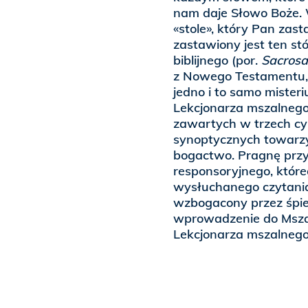
nam daje Słowo Boże. 
«stole», który Pan zas
zastawiony jest ten stół
biblijnego (por.
Sacrosa
z Nowego Testamentu, 
jedno i to samo miste
Lekcjonarza mszalnego,
zawartych w trzech cyk
synoptycznych towarzy
bogactwo. Pragnę przy
responsoryjnego, któr
wysłuchanego czytania,
wzbogacony przez śpiew
wprowadzenie do Msza
Lekcjonarza mszalnego