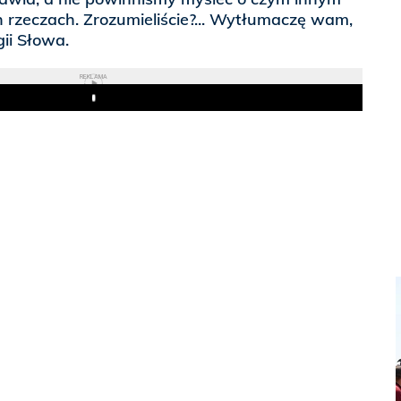
 rzeczach. Zrozumieliście?... Wytłumaczę wam,
gii Słowa.
REKLAMA
Play