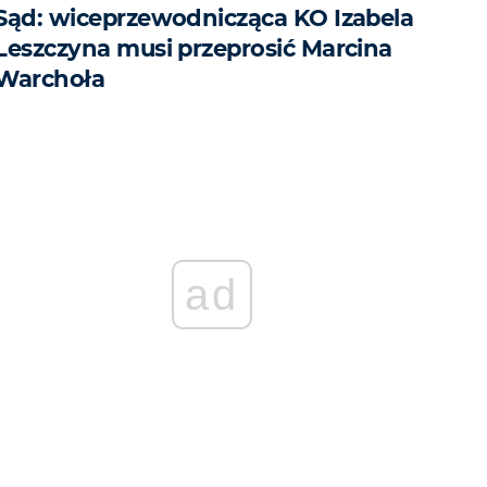
Sąd: wiceprzewodnicząca KO Izabela
Leszczyna musi przeprosić Marcina
Warchoła
ad