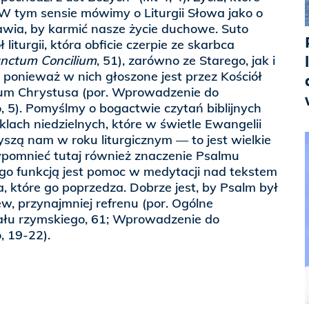
W tym sensie mówimy o Liturgii Słowa jako o
tawia, by karmić nasze życie duchowe. Suto
 liturgii, która obficie czerpie ze skarbca
nctum Concilium
, 51), zarówno ze Starego, jak i
ponieważ w nich głoszone jest przez Kościół
rium Chrystusa (por. Wprowadzenie do
 5). Pomyślmy o bogactwie czytań biblijnych
lach niedzielnych, które w świetle Ewangelii
szą nam w roku liturgicznym — to jest wielkie
pomnieć tutaj również znaczenie Psalmu
ego funkcją jest pomoc w medytacji nad tekstem
 które go poprzedza. Dobrze jest, by Psalm był
, przynajmniej refrenu (por. Ogólne
łu rzymskiego, 61; Wprowadzenie do
, 19-22).