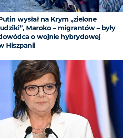
Putin wysłał na Krym „zielone
ludziki”, Maroko – migrantów – były
dowódca o wojnie hybrydowej
w Hiszpanii