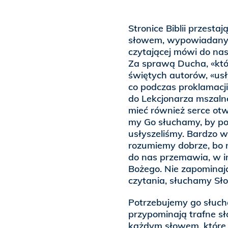
Stronice Biblii przesta
słowem, wypowiadanym
czytającej mówi do nas
Za sprawą Ducha, «któ
świętych autorów, «usł
co podczas proklamacj
do Lekcjonarza mszalne
mieć również serce otw
my Go słuchamy, by po
usłyszeliśmy. Bardzo w
rozumiemy dobrze, bo n
do nas przemawia, w in
Bożego. Nie zapominajc
czytania, słuchamy Sł
Potrzebujemy go słucha
przypominają trafne sł
każdym słowem, które p