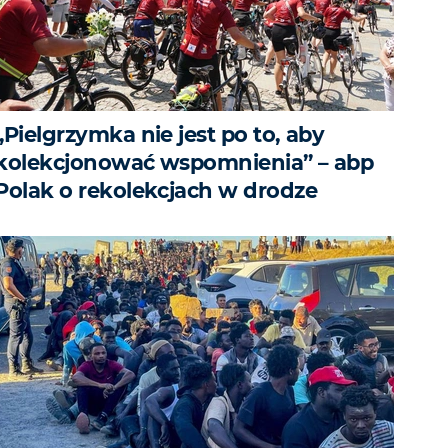
„Pielgrzymka nie jest po to, aby
kolekcjonować wspomnienia” – abp
Polak o rekolekcjach w drodze