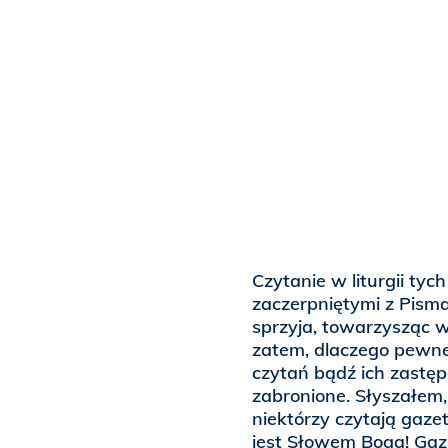
Czytanie w liturgii ty
zaczerpniętymi z Pisma
sprzyja, towarzysząc w
zatem, dlaczego pewne
czytań bądź ich zastęp
zabronione. Słyszałem,
niektórzy czytają gaze
jest Słowem Boga! Gaz