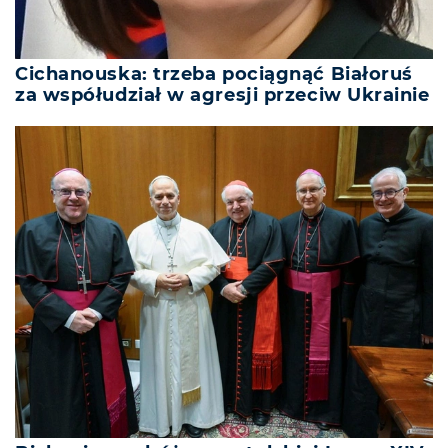
Cichanouska: trzeba pociągnąć Białoruś
za współudział w agresji przeciw Ukrainie