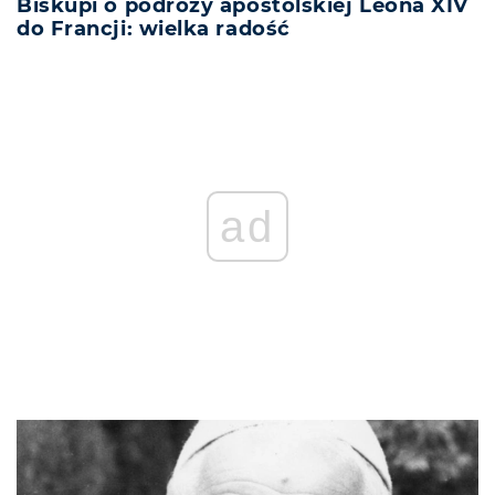
Biskupi o podróży apostolskiej Leona XIV
do Francji: wielka radość
ad