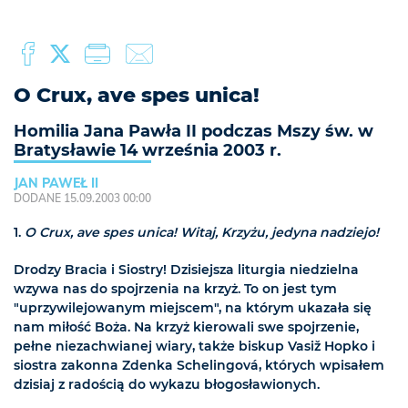
O Crux, ave spes unica!
Homilia Jana Pawła II podczas Mszy św. w
Bratysławie 14 września 2003 r.
JAN PAWEŁ II
DODANE 15.09.2003 00:00
1.
O Crux, ave spes unica! Witaj, Krzyżu, jedyna nadziejo!
Drodzy Bracia i Siostry! Dzisiejsza liturgia niedzielna
wzywa nas do spojrzenia na krzyż. To on jest tym
"uprzywilejowanym miejscem", na którym ukazała się
nam miłość Boża. Na krzyż kierowali swe spojrzenie,
pełne niezachwianej wiary, także biskup Vasiž Hopko i
siostra zakonna Zdenka Schelingová, których wpisałem
dzisiaj z radością do wykazu błogosławionych.