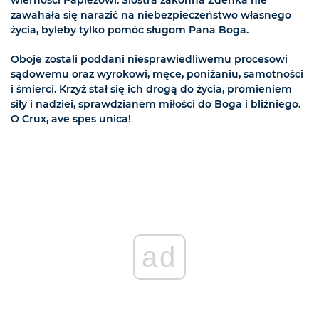
wierności Papieżowi. Siostra zakonna Zdenka nie
zawahała się narazić na niebezpieczeństwo własnego
życia, byleby tylko pomóc sługom Pana Boga.
Oboje zostali poddani niesprawiedliwemu procesowi
sądowemu oraz wyrokowi, męce, poniżaniu, samotności
i śmierci. Krzyż stał się ich drogą do życia, promieniem
siły i nadziei, sprawdzianem miłości do Boga i bliźniego.
O Crux, ave spes unica!
ad