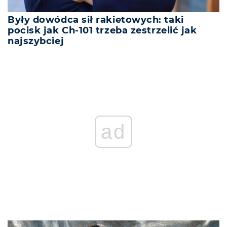
Były dowódca sił rakietowych: taki
pocisk jak Ch-101 trzeba zestrzelić jak
najszybciej
ad