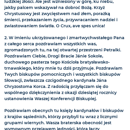
ludzkiej złości. Ale jest wzniesiony w górę, ku niebu,
jakby palcem wskazywał na dobroć Bożą. Krzyż
Chrystusowy jest zwycięstwem nad złem, porażką
śmierci, przekazaniem życia, przywracaniem nadziei i
zwiastowaniem światła. O Crux, ave spes unica!
2. W imieniu ukrzyżowanego i zmartwychwstałego Pana
z całego serca pozdrawiam wszystkich was,
zgromadzonych tu, na tej otwartej przestrzeni Petralki.
Pozdrawiam Ciebie, Drogi Bracie Jánie Sokole,
duchowego pasterza tego Kościoła bratysławsko-
trnawskiego, który mnie tu dziś przyjmuje. Pozdrawiam
Twych biskupów pomocniczych i wszystkich biskupów
Słowacji, zwłaszcza czcigodnego kardynała Jána
Chryzostoma Korca. Z radością przyłączam się do
wspólnego dziękczynienia z okazji dziesiątej rocznicy
ustanowienia Waszej Konferencji Biskupiej.
Pozdrawiam obecnych tu księży kardynałów i biskupów
z krajów sąsiednich, którzy przybyli tu wraz z licznymi
grupami wiernych. Wasza braterska obecność jest
wymownym przejawem jedności, która łączy