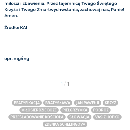
miłości i zbawienia. Przez tajemnicę Twego Świętego
Krzyża i Twego Zmartwychwstania, zachowaj nas, Panie!
Amen.
Źródło: KAI
opr. mg/mg
/
1
1
BEATYFIKACJA
BRATYSŁAWA
JAN PAWEŁ II
KRZYŻ
MIŁOSIERDZIE BOŻE
PIELGRZYMKA
PODRÓŻ
PRZEŚLADOWANIE KOŚCIOŁA
SŁOWACJA
VASIZ HOPKO
ZDENKA SCHELINGOVA