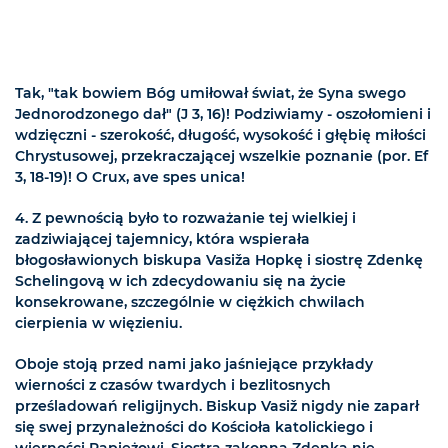
Tak, "tak bowiem Bóg umiłował świat, że Syna swego
Jednorodzonego dał" (J 3, 16)! Podziwiamy - oszołomieni i
wdzięczni - szerokość, długość, wysokość i głębię miłości
Chrystusowej, przekraczającej wszelkie poznanie (por. Ef
3, 18-19)! O Crux, ave spes unica!
4. Z pewnością było to rozważanie tej wielkiej i
zadziwiającej tajemnicy, która wspierała
błogosławionych biskupa Vasiža Hopkę i siostrę Zdenkę
Schelingovą w ich zdecydowaniu się na życie
konsekrowane, szczególnie w ciężkich chwilach
cierpienia w więzieniu.
Oboje stoją przed nami jako jaśniejące przykłady
wierności z czasów twardych i bezlitosnych
prześladowań religijnych. Biskup Vasiž nigdy nie zaparł
się swej przynależności do Kościoła katolickiego i