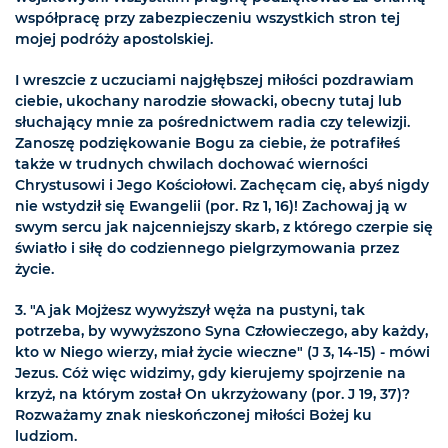
współpracę przy zabezpieczeniu wszystkich stron tej
mojej podróży apostolskiej.
I wreszcie z uczuciami najgłębszej miłości pozdrawiam
ciebie, ukochany narodzie słowacki, obecny tutaj lub
słuchający mnie za pośrednictwem radia czy telewizji.
Zanoszę podziękowanie Bogu za ciebie, że potrafiłeś
także w trudnych chwilach dochować wierności
Chrystusowi i Jego Kościołowi. Zachęcam cię, abyś nigdy
nie wstydził się Ewangelii (por. Rz 1, 16)! Zachowaj ją w
swym sercu jak najcenniejszy skarb, z którego czerpie się
światło i siłę do codziennego pielgrzymowania przez
życie.
3. "A jak Mojżesz wywyższył węża na pustyni, tak
potrzeba, by wywyższono Syna Człowieczego, aby każdy,
kto w Niego wierzy, miał życie wieczne" (J 3, 14-15) - mówi
Jezus. Cóż więc widzimy, gdy kierujemy spojrzenie na
krzyż, na którym został On ukrzyżowany (por. J 19, 37)?
Rozważamy znak nieskończonej miłości Bożej ku
ludziom.