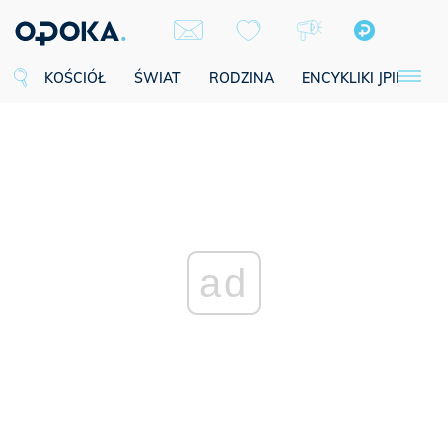
KOŚCIÓŁ
ŚWIAT
RODZINA
ENCYKLIKI JPII
SE
ad