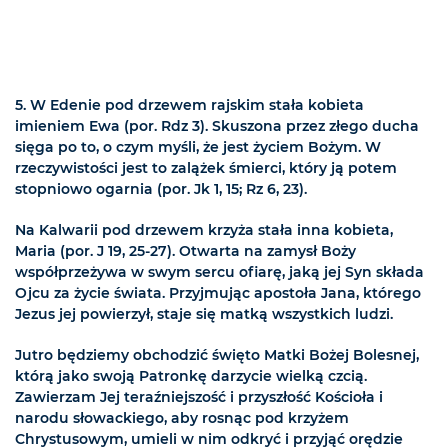
5. W Edenie pod drzewem rajskim stała kobieta
imieniem Ewa (por. Rdz 3). Skuszona przez złego ducha
sięga po to, o czym myśli, że jest życiem Bożym. W
rzeczywistości jest to zalążek śmierci, który ją potem
stopniowo ogarnia (por. Jk 1, 15; Rz 6, 23).
Na Kalwarii pod drzewem krzyża stała inna kobieta,
Maria (por. J 19, 25-27). Otwarta na zamysł Boży
współprzeżywa w swym sercu ofiarę, jaką jej Syn składa
Ojcu za życie świata. Przyjmując apostoła Jana, którego
Jezus jej powierzył, staje się matką wszystkich ludzi.
Jutro będziemy obchodzić święto Matki Bożej Bolesnej,
którą jako swoją Patronkę darzycie wielką czcią.
Zawierzam Jej teraźniejszość i przyszłość Kościoła i
narodu słowackiego, aby rosnąc pod krzyżem
Chrystusowym, umieli w nim odkryć i przyjąć orędzie