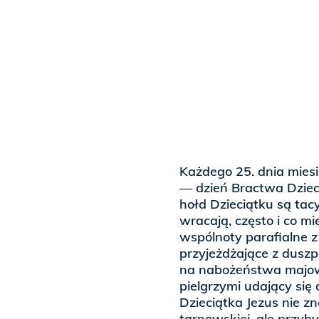
Każdego 25. dnia miesi
— dzień Bractwa Dziec
hołd Dzieciątku są tacy
wracają, często i co mi
wspólnoty parafialne z
przyjeżdżające z dusz
na nabożeństwa majowe
pielgrzymi udający się
Dzieciątka Jezus nie zn
tarnowskiej, ale przyb