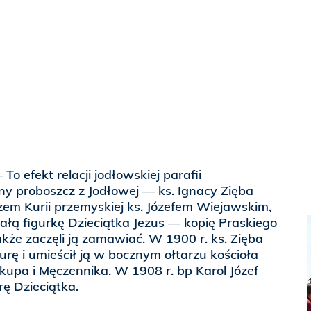
— To efekt relacji jodłowskiej parafii
y proboszcz z Jodłowej — ks. Ignacy Zięba
rzem Kurii przemyskiej ks. Józefem Wiejawskim,
łą figurkę Dzieciątka Jezus — kopię Praskiego
akże zaczęli ją zamawiać. W 1900 r. ks. Zięba
urę i umieścił ją w bocznym ołtarzu kościoła
kupa i Męczennika. W 1908 r. bp Karol Józef
rę Dzieciątka.