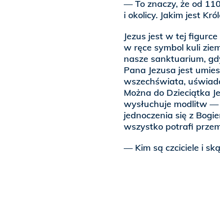
— To znaczy, że od 110 
i okolicy. Jakim jest Kr
Jezus jest w tej figur
w ręce symbol kuli zie
nasze sanktuarium, gd
Pana Jezusa jest umi
wszechświata, uświadam
Można do Dzieciątka J
wysłuchuje modlitw — k
jednoczenia się z Bogi
wszystko potrafi przem
— Kim są czciciele i s