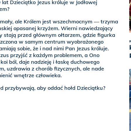
lat Dzieciątko Jezus króluje w Jodłowej
ólem?
ce mały, ale Królem jest wszechmocnym — trzyma
mskiej opasanej krzyżem. Wierni nawiedzający
y stają przed głównym ołtarzem, gdzie figurka
eszczona w samym centrum wyobrażonego
iają sobie, że i nad nimi Pan Jezus króluje.
ezus przyjść z każdym problemem, a Ono
oi ból, daje nadzieję i łaskę duchowego
em, uzdrawia z chorób fizycznych, ale nade
ienić wnętrze człowieka.
kąd przybywają, aby oddać hołd Dzieciątku?