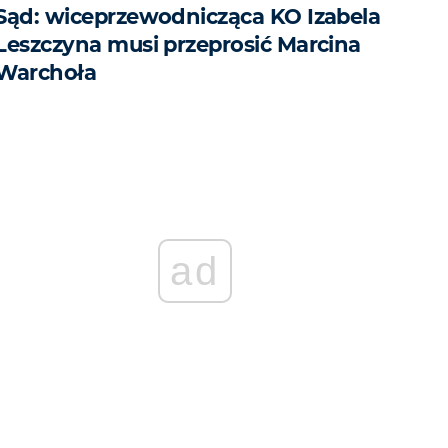
Sąd: wiceprzewodnicząca KO Izabela
Leszczyna musi przeprosić Marcina
Warchoła
ad