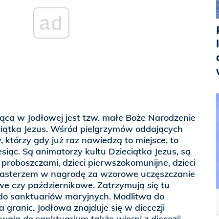
ad
ąca w Jodłowej jest tzw. małe Boże Narodzenie
iątka Jezus. Wśród pielgrzymów oddających
, którzy gdy już raz nawiedzą to miejsce, to
esiąc. Są animatorzy kultu Dzieciątka Jezus, są
 proboszczami, dzieci pierwszokomunijne, dzieci
pasterzem w nagrodę za wzorowe uczęszczanie
 czy październikowe. Zatrzymują się tu
 do sanktuariów maryjnych. Modlitwa do
a granic. Jodłowa znajduje się w diecezji
ywają do sanktuarium także wierni z diecezji