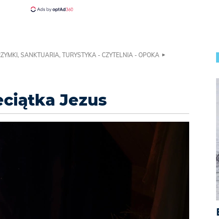
ZYMKI, SANKTUARIA, TURYSTYKA - CZYTELNIA - OPOKA
ciątka Jezus