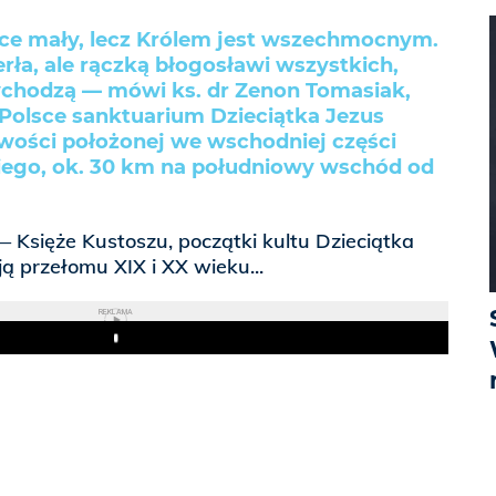
urce mały, lecz Królem jest wszechmocnym.
rła, ale rączką błogosławi wszystkich,
ychodzą — mówi ks. dr Zenon Tomasiak,
Polsce sanktuarium Dzieciątka Jezus
wości położonej we wschodniej części
ego, ok. 30 km na południowy wschód od
 Księże Kustoszu, początki kultu Dzieciątka
ą przełomu XIX i XX wieku...
REKLAMA
Play