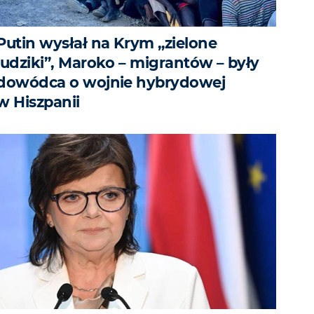
Putin wysłał na Krym „zielone
ludziki”, Maroko – migrantów – były
dowódca o wojnie hybrydowej
w Hiszpanii