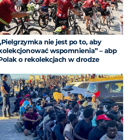
„Pielgrzymka nie jest po to, aby
kolekcjonować wspomnienia” – abp
Polak o rekolekcjach w drodze