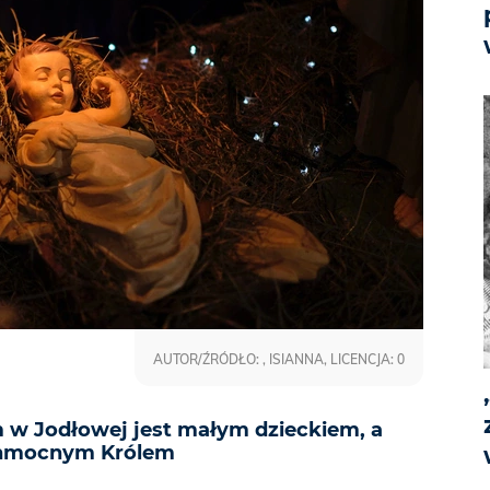
AUTOR/ŹRÓDŁO: , ISIANNA, LICENCJA: 0
 w Jodłowej jest małym dzieckiem, a
chmocnym Królem