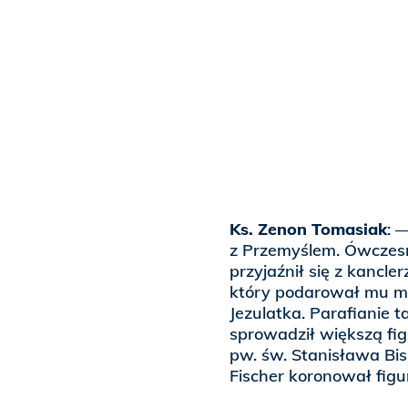
Ks. Zenon Tomasiak
: 
z Przemyślem. Ówczesn
przyjaźnił się z kancle
który podarował mu ma
Jezulatka. Parafianie t
sprowadził większą fig
pw. św. Stanisława Bis
Fischer koronował figu