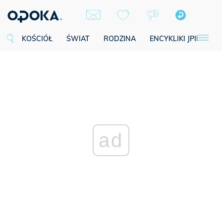
KOŚCIÓŁ
ŚWIAT
RODZINA
ENCYKLIKI JPII
SE
ad