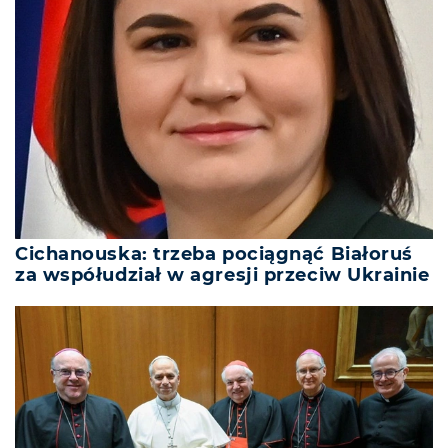
Cichanouska: trzeba pociągnąć Białoruś
za współudział w agresji przeciw Ukrainie