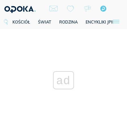
KOŚCIÓŁ
ŚWIAT
RODZINA
ENCYKLIKI JPII
SE
ad