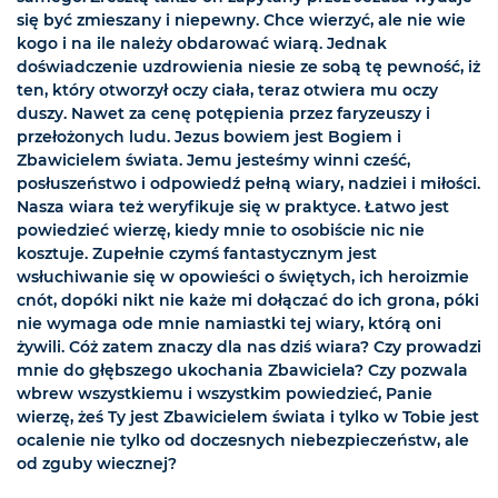
się być zmieszany i niepewny. Chce wierzyć, ale nie wie
kogo i na ile należy obdarować wiarą. Jednak
doświadczenie uzdrowienia niesie ze sobą tę pewność, iż
ten, który otworzył oczy ciała, teraz otwiera mu oczy
duszy. Nawet za cenę potępienia przez faryzeuszy i
przełożonych ludu. Jezus bowiem jest Bogiem i
Zbawicielem świata. Jemu jesteśmy winni cześć,
posłuszeństwo i odpowiedź pełną wiary, nadziei i miłości.
Nasza wiara też weryfikuje się w praktyce. Łatwo jest
powiedzieć wierzę, kiedy mnie to osobiście nic nie
kosztuje. Zupełnie czymś fantastycznym jest
wsłuchiwanie się w opowieści o świętych, ich heroizmie
cnót, dopóki nikt nie każe mi dołączać do ich grona, póki
nie wymaga ode mnie namiastki tej wiary, którą oni
żywili. Cóż zatem znaczy dla nas dziś wiara? Czy prowadzi
mnie do głębszego ukochania Zbawiciela? Czy pozwala
wbrew wszystkiemu i wszystkim powiedzieć, Panie
wierzę, żeś Ty jest Zbawicielem świata i tylko w Tobie jest
ocalenie nie tylko od doczesnych niebezpieczeństw, ale
od zguby wiecznej?