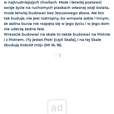
w najtrudniejszych chwilach. Może i łatwiej postawić
swoje życie na ruchomych piaskach własnej wizji świata,
może łatwiej budować bez Jezusowego słowa. Ale kto
tak buduje, nie jest roztropny, bo wmawia sobie i innym,
że żadna burza nie rozpęta się w jego życiu i w jego dom
nie uderzą żadne fale.
Wreszcie budować na skale to także budować na Piotrze
i z Piotrem. «Ty jesteś Piotr [czyli Skała], i na tej Skale
zbuduję Kościół mój» (Mt 16, 18).
/
1
1
ad