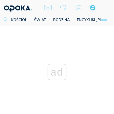
KOŚCIÓŁ
ŚWIAT
RODZINA
ENCYKLIKI JPII
SE
ad