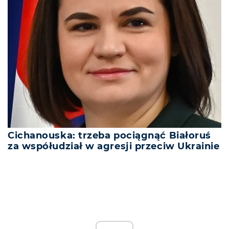
Cichanouska: trzeba pociągnąć Białoruś
za współudział w agresji przeciw Ukrainie