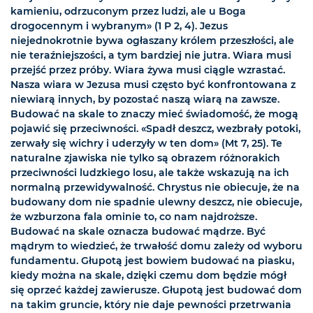
kamieniu, odrzuconym przez ludzi, ale u Boga
drogocennym i wybranym» (1 P 2, 4). Jezus
niejednokrotnie bywa ogłaszany królem przeszłości, ale
nie teraźniejszości, a tym bardziej nie jutra. Wiara musi
przejść przez próby. Wiara żywa musi ciągle wzrastać.
Nasza wiara w Jezusa musi często być konfrontowana z
niewiarą innych, by pozostać naszą wiarą na zawsze.
Budować na skale to znaczy mieć świadomość, że mogą
pojawić się przeciwności. «Spadł deszcz, wezbrały potoki,
zerwały się wichry i uderzyły w ten dom» (Mt 7, 25). Te
naturalne zjawiska nie tylko są obrazem różnorakich
przeciwności ludzkiego losu, ale także wskazują na ich
normalną przewidywalność. Chrystus nie obiecuje, że na
budowany dom nie spadnie ulewny deszcz, nie obiecuje,
że wzburzona fala ominie to, co nam najdroższe.
Budować na skale oznacza budować mądrze. Być
mądrym to wiedzieć, że trwałość domu zależy od wyboru
fundamentu. Głupotą jest bowiem budować na piasku,
kiedy można na skale, dzięki czemu dom będzie mógł
się oprzeć każdej zawierusze. Głupotą jest budować dom
na takim gruncie, który nie daje pewności przetrwania