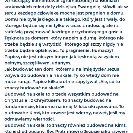
wzruszający komentował zgromadzonej na Błoniach
krakowskich młodzieży dzisiejszą Ewangelię. Mówił jak w
sercu każdego człowieka mocne jest pragnienie domu.
Domu nie byle jakiego, ale takiego, który jest trwały, do
którego będzie się nie tylko wracać z radością, ale i z
radością przyjmować każdego przychodzącego gościa.
Tęsknota za domem, który napełnia dumą, którego nie
trzeba będzie się wstydzić i którego zgliszczy nigdy nie
trzeba będzie opłakiwać. To pragnienie, tłumaczył
Papież, nie jest niczym innym jak tęsknotą za życiem
pełnym, szczęśliwym, udanym.
Jak budować ten dom, któremu na imię życie? Jezus
wzywa do budowania na skale. Tylko wtedy dom nie
może runąć. Papież kilkakrotnie zapytywał „Ale, co to
znaczy budować na skale?”
Budować na skale to przede wszystkim budować na
Chrystusie i z Chrystusem. To znaczy budować na
fundamencie, któremu na imię Miłość ukrzyżowana. To
budować z Kimś, kto zawsze jest wierny, nawet, jeśli my
odmawiamy wierności.
Budować na skale, to znaczy również budować na Kimś,
kto jest odrzucony. Św. Piotr mówi o Jezusie jako «żywym