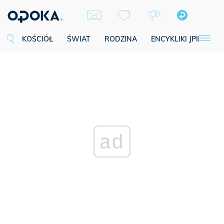
KOŚCIÓŁ
ŚWIAT
RODZINA
ENCYKLIKI JPII
SE
ad