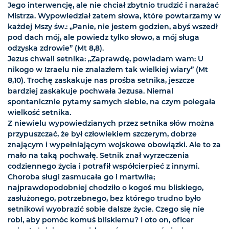
Jego interwencję, ale nie chciał zbytnio trudzić i narażać
Mistrza. Wypowiedział zatem słowa, które powtarzamy w
każdej Mszy św.: „Panie, nie jestem godzien, abyś wszedł
pod dach mój, ale powiedz tylko słowo, a mój sługa
odzyska zdrowie” (Mt 8,8).
Jezus chwali setnika: „Zaprawdę, powiadam wam: U
nikogo w Izraelu nie znalazłem tak wielkiej wiary” (Mt
8,10). Trochę zaskakuje nas prośba setnika, jeszcze
bardziej zaskakuje pochwała Jezusa. Niemal
spontanicznie pytamy samych siebie, na czym polegała
wielkość setnika.
Z niewielu wypowiedzianych przez setnika słów można
przypuszczać, że był człowiekiem szczerym, dobrze
znającym i wypełniającym wojskowe obowiązki. Ale to za
mało na taką pochwałę. Setnik znał wyrzeczenia
codziennego życia i potrafił współcierpieć z innymi.
Choroba sługi zasmucała go i martwiła;
najprawdopodobniej chodziło o kogoś mu bliskiego,
zasłużonego, potrzebnego, bez którego trudno było
setnikowi wyobrazić sobie dalsze życie. Czego się nie
robi, aby pomóc komuś bliskiemu? I oto on, oficer