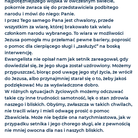
najpotężniejszego wojska w ówczesnym świecie,
pokornie zwraca się do przedstawiciela podbitego
narodu i mówi do niego: Panie.
I przez Tego samego Pana jest chwalony, przede
wszystkim za wiarę, której brakowało tak wielu
członkom narodu wybranego. To wiara w możliwości
Jezusa pomogła mu przełamać pewne bariery, poprosić
o pomoc dla cierpiącego sługi i „zasłużyć” na boską
interwencję.
Ewangelista nie opisał nam jak setnik zareagował, gdy
dowiedział się, że jego sługa został uzdrowiony. Możemy
przypuszczać, biorąc pod uwagę jego styl życia, że wrócił
do Jezusa, albo przynajmniej starał się o to, żeby jakoś
podziękować Mu za wyświadczone dobro.
W różnych sytuacjach życiowych możemy odczuwać
takie czy inne trudności: samotność, lęk o stan zdrowia
naszego i bliskich. Obyśmy, zwłaszcza w takich chwilach,
nie tracili wiary i mieli odwagę prosić o pomoc
Zbawiciela. Może nie będzie ona natychmiastowa, jak w
przypadku setnika i jego chorego sługi, ale z pewnością
nie mniej owocna dla nas i naszych bliskich.