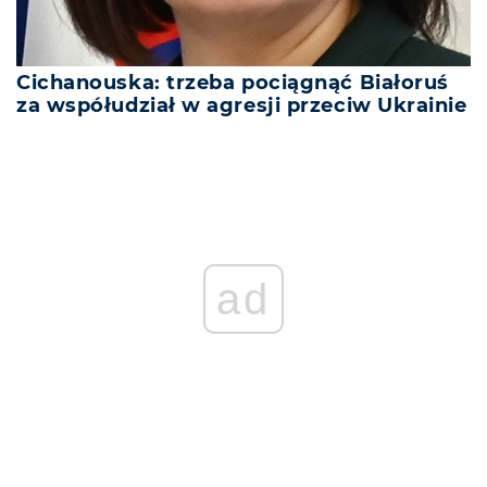
Cichanouska: trzeba pociągnąć Białoruś
za współudział w agresji przeciw Ukrainie
ad