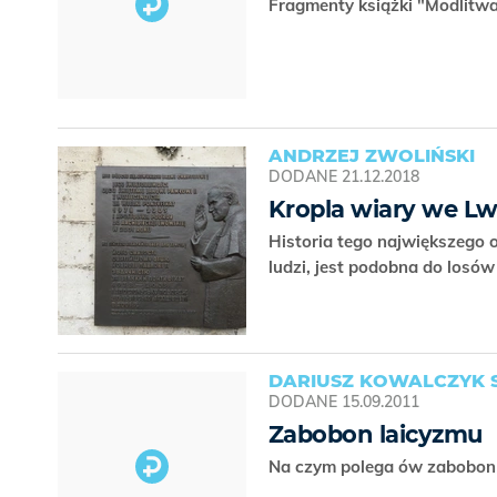
Fragmenty książki "Modlitw
ANDRZEJ ZWOLIŃSKI
DODANE
21.12.2018
Kropla wiary we L
Historia tego największego 
ludzi, jest podobna do losó
DARIUSZ KOWALCZYK 
DODANE
15.09.2011
Zabobon laicyzmu
Na czym polega ów zabobo