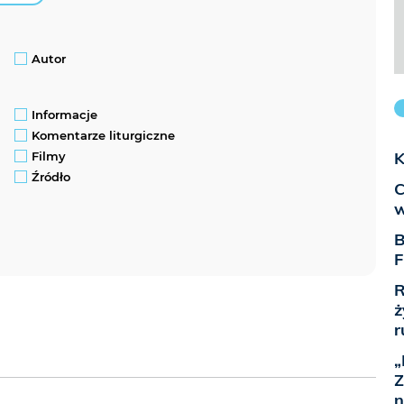
Autor
Informacje
Komentarze liturgiczne
K
Filmy
Źródło
C
w
B
F
R
ż
r
„
Z
n