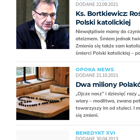
DODANE
22.09.2021
Ks. Bortkiewicz: Ro
Polski katolickiej
Niewątpliwie mamy do czynien
ateizmem. Śmiem jednak twie
Zmienia się także sam katol
śmierci Polski katolickiej – 
OPOKA NEWS
DODANE
21.10.2021
Dwa miliony Polak
„Ojcze nasz” i dziesięć raz
wiary – modlitwa, zwana pot
towarzyszy im od stuleci. I m
się zmieni.
BENEDYKT XVI
DODANE
30.04.2013