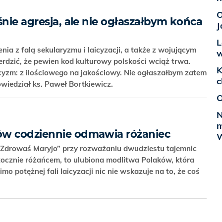
O
śnie agresja, ale nie ogłaszałbym końca
J
L
ia z falą sekularyzmu i laicyzacji, a także z wojującym
w
rdzić, że pewien kod kulturowy polskości wciąż trwa.
K
icyzm: z ilościowego na jakościowy. Nie ogłaszałbym zatem
c
powiedział ks. Paweł Bortkiewicz.
O
N
m
ów codziennie odmawia różaniec
W
y „Zdrowaś Maryjo” przy rozważaniu dwudziestu tajemnic
ocznie różańcem, to ulubiona modlitwa Polaków, która
imo potężnej fali laicyzacji nic nie wskazuje na to, że coś