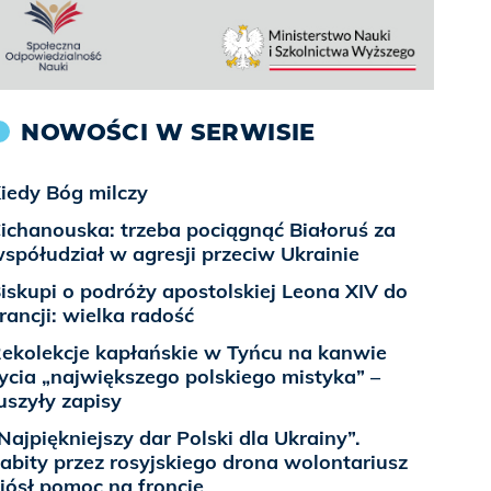
NOWOŚCI W SERWISIE
iedy Bóg milczy
ichanouska: trzeba pociągnąć Białoruś za
spółudział w agresji przeciw Ukrainie
iskupi o podróży apostolskiej Leona XIV do
rancji: wielka radość
ekolekcje kapłańskie w Tyńcu na kanwie
ycia „największego polskiego mistyka” –
uszyły zapisy
Najpiękniejszy dar Polski dla Ukrainy”.
abity przez rosyjskiego drona wolontariusz
iósł pomoc na froncie