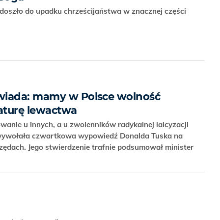
 doszło do upadku chrześcijaństwa w znacznej części
wiada: mamy w Polsce wolność
ktaturę lewactwa
wanie u innych, a u zwolenników radykalnej laicyzacji
 wywołała czwartkowa wypowiedź Donalda Tuska na
rzędach. Jego stwierdzenie trafnie podsumował minister