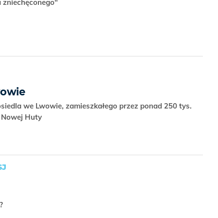
a zniechęconego"
wowie
osiedla we Lwowie, zamieszkałego przez ponad 250 tys.
w Nowej Huty
SJ
n?