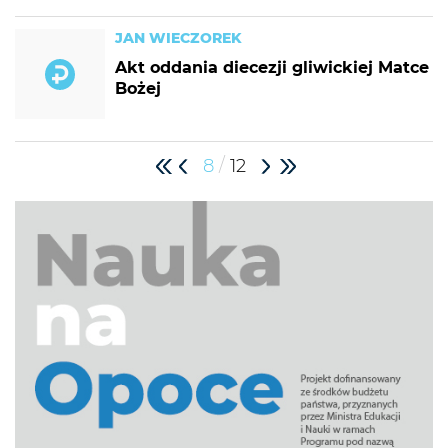
JAN WIECZOREK
Akt oddania diecezji gliwickiej Matce
Bożej
/
8
12