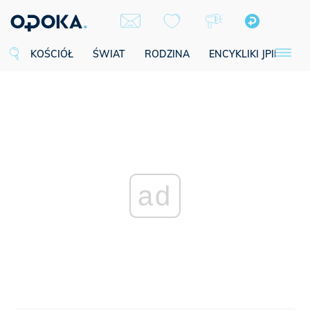
KOŚCIÓŁ
ŚWIAT
RODZINA
ENCYKLIKI JPII
SE
ad