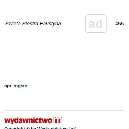
ad
Święta Siostra Faustyna
455
opr. mg/ab
Copyright © by Wydawnictwo "m"