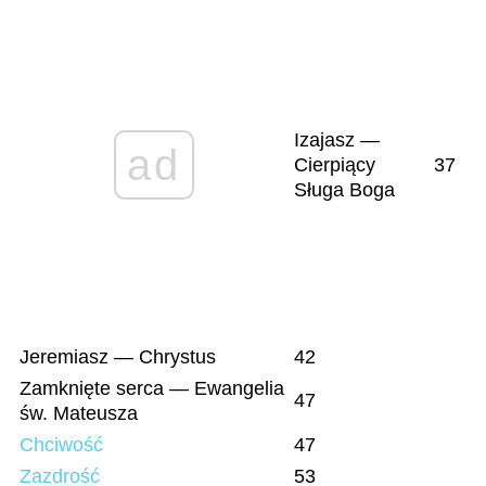
Izajasz —
ad
Cierpiący
37
Sługa Boga
Jeremiasz — Chrystus
42
Zamknięte serca — Ewangelia
47
św. Mateusza
Chciwość
47
Zazdrość
53