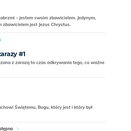
e zabrzmi – jestem swoim zbawicielem. Jedynym,
zbawicielem jest Jezus Chrystus.
B
zarazy #1
zana z zarazą to czas odkrywania tego, co ważne
chowi Świętemu, Bogu, który jest i który był