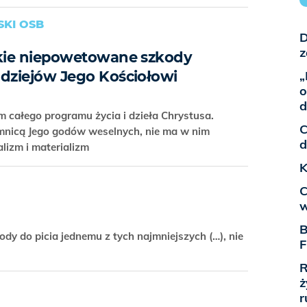
KI OSB
D
z
akie niepowetowane szkody
 dziejów Jego Kościołowi
„
o
d
 całego programu życia i dzieła Chrystusa.
C
emnicą Jego godów weselnych, nie ma w nim
d
alizm i materializm
K
C
w
B
dy do picia jednemu z tych najmniejszych (…), nie
F
R
ż
r