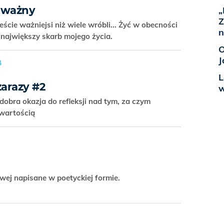
o ważny
„
Z
teście ważniejsi niż wiele wróbli... Żyć w obecności
n
 największy skarb mojego życia.
O
J
B
L
zarazy #2
w
 dobra okazja do refleksji nad tym, za czym
s wartością
ej napisane w poetyckiej formie.