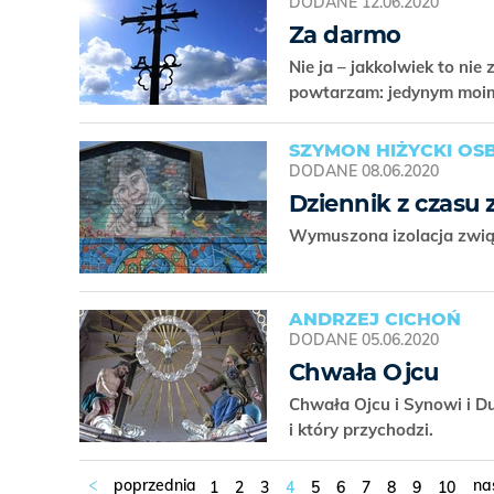
DODANE
12.06.2020
Za darmo
Nie ja – jakkolwiek to ni
powtarzam: jedynym moim 
SZYMON HIŻYCKI OS
DODANE
08.06.2020
Dziennik z czasu 
Wymuszona izolacja zwią
ANDRZEJ CICHOŃ
DODANE
05.06.2020
Chwała Ojcu
Chwała Ojcu i Synowi i Du
i który przychodzi.
1
2
3
4
5
6
7
8
9
10