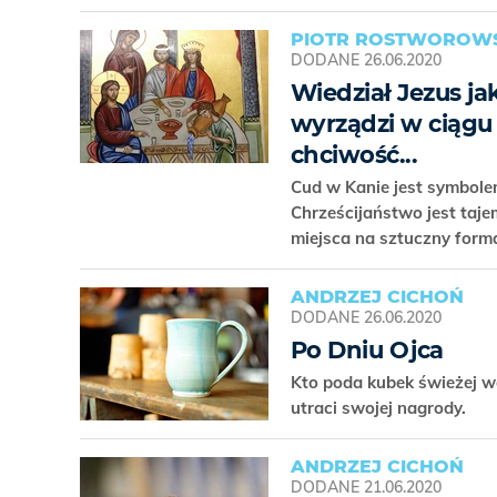
PIOTR ROSTWOROWS
DODANE
26.06.2020
Wiedział Jezus j
wyrządzi w ciągu
chciwość...
Cud w Kanie jest symbolem
Chrześcijaństwo jest taj
miejsca na sztuczny form
ANDRZEJ CICHOŃ
DODANE
26.06.2020
Po Dniu Ojca
Kto poda kubek świeżej wo
utraci swojej nagrody.
ANDRZEJ CICHOŃ
DODANE
21.06.2020