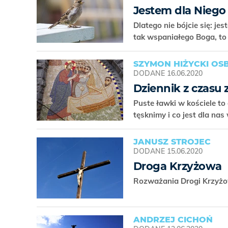
Jestem dla Nieg
Dlatego nie bójcie się: jes
tak wspaniałego Boga, to
SZYMON HIŻYCKI OS
DODANE
16.06.2020
Dziennik z czasu 
Puste ławki w kościele to
tęsknimy i co jest dla na
JANUSZ STROJEC
DODANE
15.06.2020
Droga Krzyżowa
Rozważania Drogi Krzyżow
ANDRZEJ CICHOŃ