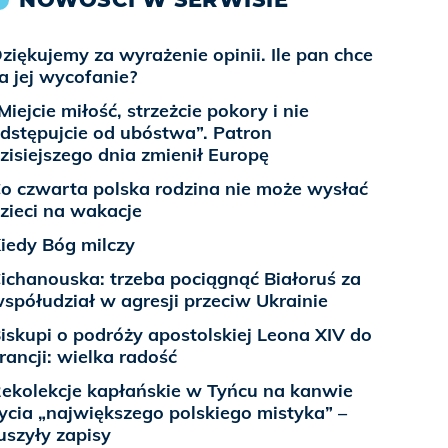
ziękujemy za wyrażenie opinii. Ile pan chce
a jej wycofanie?
Miejcie miłość, strzeżcie pokory i nie
dstępujcie od ubóstwa”. Patron
zisiejszego dnia zmienił Europę
o czwarta polska rodzina nie może wysłać
zieci na wakacje
iedy Bóg milczy
ichanouska: trzeba pociągnąć Białoruś za
spółudział w agresji przeciw Ukrainie
iskupi o podróży apostolskiej Leona XIV do
rancji: wielka radość
ekolekcje kapłańskie w Tyńcu na kanwie
ycia „największego polskiego mistyka” –
uszyły zapisy