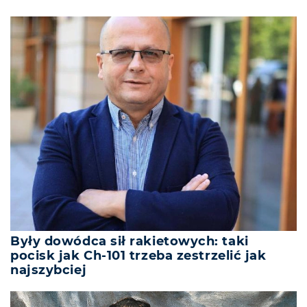
Były dowódca sił rakietowych: taki
pocisk jak Ch-101 trzeba zestrzelić jak
najszybciej