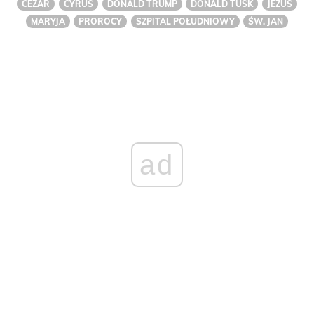
CEZAR
CYRUS
DONALD TRUMP
DONALD TUSK
JEZUS
MARYJA
PROROCY
SZPITAL POŁUDNIOWY
ŚW. JAN
ad