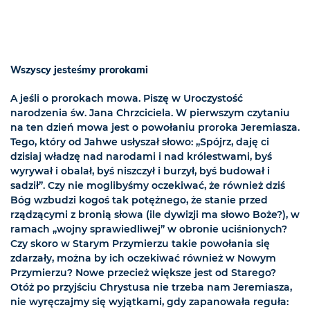
Wszyscy jesteśmy prorokami
A jeśli o prorokach mowa. Piszę w Uroczystość
narodzenia św. Jana Chrzciciela. W pierwszym czytaniu
na ten dzień mowa jest o powołaniu proroka Jeremiasza.
Tego, który od Jahwe usłyszał słowo: „Spójrz, daję ci
dzisiaj władzę nad narodami i nad królestwami, byś
wyrywał i obalał, byś niszczył i burzył, byś budował i
sadził”. Czy nie moglibyśmy oczekiwać, że również dziś
Bóg wzbudzi kogoś tak potężnego, że stanie przed
rządzącymi z bronią słowa (ile dywizji ma słowo Boże?), w
ramach „wojny sprawiedliwej” w obronie uciśnionych?
Czy skoro w Starym Przymierzu takie powołania się
zdarzały, można by ich oczekiwać również w Nowym
Przymierzu? Nowe przecież większe jest od Starego?
Otóż po przyjściu Chrystusa nie trzeba nam Jeremiasza,
nie wyręczajmy się wyjątkami, gdy zapanowała reguła: