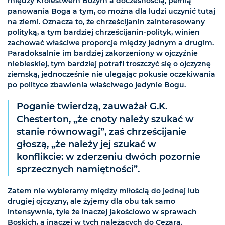
między Królestwem Bożym a doczesnością, pełnią
panowania Boga a tym, co można dla ludzi uczynić tutaj
na ziemi. Oznacza to, że chrześcijanin zainteresowany
polityką, a tym bardziej chrześcijanin-polityk, winien
zachować właściwe proporcje między jednym a drugim.
Paradoksalnie im bardziej zakorzeniony w ojczyźnie
niebieskiej, tym bardziej potrafi troszczyć się o ojczyznę
ziemską, jednocześnie nie ulegając pokusie oczekiwania
po polityce zbawienia właściwego jedynie Bogu.
Poganie twierdzą, zauważał G.K.
Chesterton, „że cnoty należy szukać w
stanie równowagi”, zaś chrześcijanie
głoszą, „że należy jej szukać w
konflikcie: w zderzeniu dwóch pozornie
sprzecznych namiętności”.
Zatem nie wybieramy między miłością do jednej lub
drugiej ojczyzny, ale żyjemy dla obu tak samo
intensywnie, tyle że inaczej jakościowo w sprawach
Boskich, a inaczej w tych należących do Cezara.