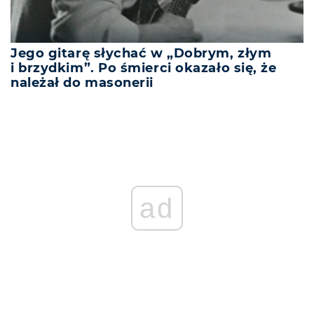
Jego gitarę słychać w „Dobrym, złym
i brzydkim”. Po śmierci okazało się, że
należał do masonerii
ad