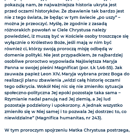
pokazują nam, że najważniejsza historia ukryta jest
przed oczami historyków. Że zbawienie tak bardzo jest
nie z tego świata, że będąc w tym świecie „po uszy” –
można je przeoczyć. Myślę, że zgodnie z zasadą
różnorakich powołań w Ciele Chrystusa należy
powiedzieć, iż muszą być w Kościele osoby troszczące się
wyłącznie o Królestwo Boże, jeśli mają w nim być
również ci, którzy swoją proroczą misję odbędą w
domenie polityki. Nie jest przypadkiem, że najbardziej
osobliwe proroctwo wypowiada Najświętsza Maryja
Panna w swojej pieśni Magnificat (por. Łk 1,46-55). Jak
zauważa papież Leon XIV, Maryja wybrana przez Boga do
realizacji planu zbawienia „widzi całą historię oczami
tego odkrycia. Wokół Niej nic się nie zmieniło: sytuacja
społeczno-polityczna Jej epoki pozostaje taka sama –
Rzymianie nadal panują nad Jej ziemią, a Jej lud
pozostaje podzielony i upokorzony. A jednak wszystko
zmieniło się w Niej samej i to pozwala Jej dostrzec to, co
niewidzialne” (Magnifica humanitas, nr 243).
W tym proroczym spojrzeniu Matka Chrystusa postrzega,