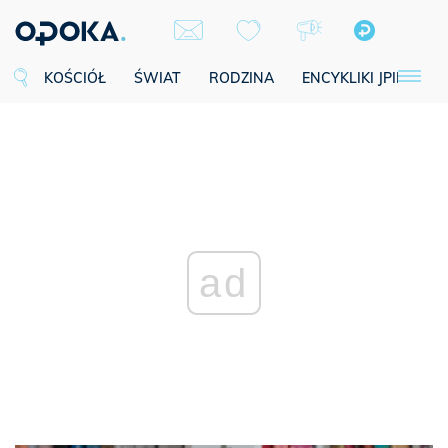
KOŚCIÓŁ
ŚWIAT
RODZINA
ENCYKLIKI JPII
SE
ad