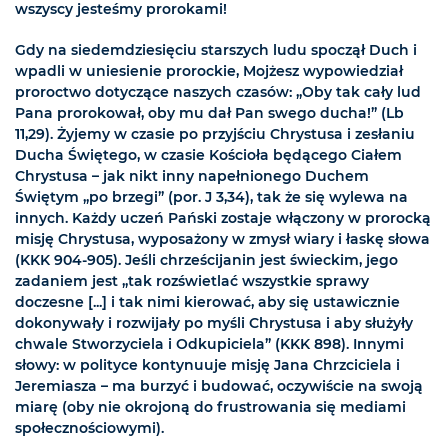
wszyscy jesteśmy prorokami!
Gdy na siedemdziesięciu starszych ludu spoczął Duch i
wpadli w uniesienie prorockie, Mojżesz wypowiedział
proroctwo dotyczące naszych czasów: „Oby tak cały lud
Pana prorokował, oby mu dał Pan swego ducha!” (Lb
11,29). Żyjemy w czasie po przyjściu Chrystusa i zesłaniu
Ducha Świętego, w czasie Kościoła będącego Ciałem
Chrystusa – jak nikt inny napełnionego Duchem
Świętym „po brzegi” (por. J 3,34), tak że się wylewa na
innych. Każdy uczeń Pański zostaje włączony w prorocką
misję Chrystusa, wyposażony w zmysł wiary i łaskę słowa
(KKK 904-905). Jeśli chrześcijanin jest świeckim, jego
zadaniem jest „tak rozświetlać wszystkie sprawy
doczesne [...] i tak nimi kierować, aby się ustawicznie
dokonywały i rozwijały po myśli Chrystusa i aby służyły
chwale Stworzyciela i Odkupiciela” (KKK 898). Innymi
słowy: w polityce kontynuuje misję Jana Chrzciciela i
Jeremiasza – ma burzyć i budować, oczywiście na swoją
miarę (oby nie okrojoną do frustrowania się mediami
społecznościowymi).