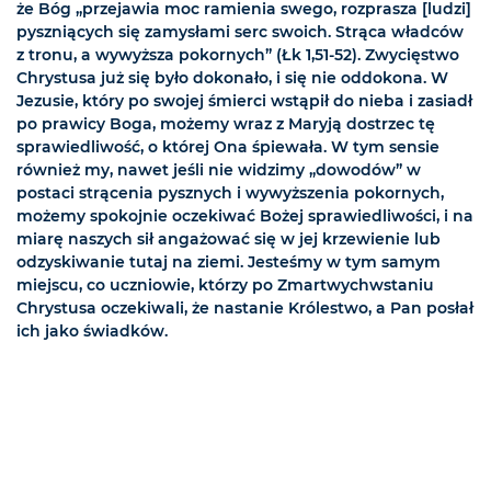
że Bóg „przejawia moc ramienia swego, rozprasza [ludzi]
pyszniących się zamysłami serc swoich. Strąca władców
z tronu, a wywyższa pokornych” (Łk 1,51-52). Zwycięstwo
Chrystusa już się było dokonało, i się nie oddokona. W
Jezusie, który po swojej śmierci wstąpił do nieba i zasiadł
po prawicy Boga, możemy wraz z Maryją dostrzec tę
sprawiedliwość, o której Ona śpiewała. W tym sensie
również my, nawet jeśli nie widzimy „dowodów” w
postaci strącenia pysznych i wywyższenia pokornych,
możemy spokojnie oczekiwać Bożej sprawiedliwości, i na
miarę naszych sił angażować się w jej krzewienie lub
odzyskiwanie tutaj na ziemi. Jesteśmy w tym samym
miejscu, co uczniowie, którzy po Zmartwychwstaniu
Chrystusa oczekiwali, że nastanie Królestwo, a Pan posłał
ich jako świadków.