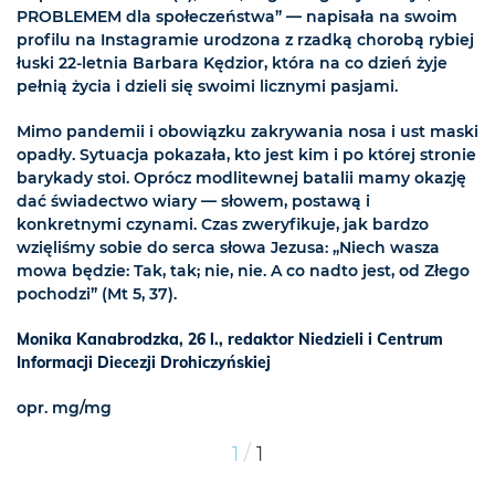
PROBLEMEM dla społeczeństwa” — napisała na swoim
profilu na Instagramie urodzona z rzadką chorobą rybiej
łuski 22-letnia Barbara Kędzior, która na co dzień żyje
pełnią życia i dzieli się swoimi licznymi pasjami.
Mimo pandemii i obowiązku zakrywania nosa i ust maski
opadły. Sytuacja pokazała, kto jest kim i po której stronie
barykady stoi. Oprócz modlitewnej batalii mamy okazję
dać świadectwo wiary — słowem, postawą i
konkretnymi czynami. Czas zweryfikuje, jak bardzo
wzięliśmy sobie do serca słowa Jezusa: „Niech wasza
mowa będzie: Tak, tak; nie, nie. A co nadto jest, od Złego
pochodzi” (Mt 5, 37).
Monika Kanabrodzka, 26 l., redaktor Niedzieli i Centrum
Informacji Diecezji Drohiczyńskiej
opr. mg/mg
/
1
1