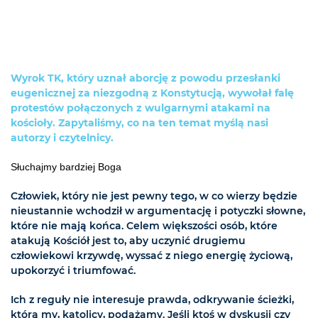
Wyrok TK, który uznał aborcję z powodu przesłanki
eugenicznej za niezgodną z Konstytucją, wywołał falę
protestów połączonych z wulgarnymi atakami na
kościoły. Zapytaliśmy, co na ten temat myślą nasi
autorzy i czytelnicy.
Słuchajmy bardziej Boga
Człowiek, który nie jest pewny tego, w co wierzy będzie
nieustannie wchodził w argumentację i potyczki słowne,
które nie mają końca. Celem większości osób, które
atakują Kościół jest to, aby uczynić drugiemu
człowiekowi krzywdę, wyssać z niego energię życiową,
upokorzyć i triumfować.
Ich z reguły nie interesuje prawda, odkrywanie ścieżki,
którą my, katolicy, podążamy. Jeśli ktoś w dyskusji czy