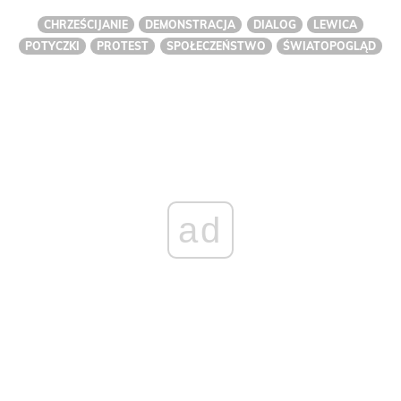
CHRZEŚCIJANIE
DEMONSTRACJA
DIALOG
LEWICA
POTYCZKI
PROTEST
SPOŁECZEŃSTWO
ŚWIATOPOGLĄD
ad