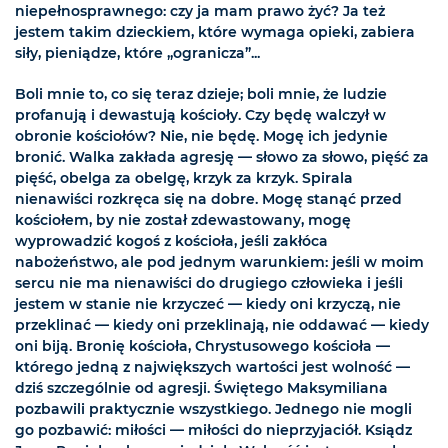
niepełnosprawnego: czy ja mam prawo żyć? Ja też
jestem takim dzieckiem, które wymaga opieki, zabiera
siły, pieniądze, które „ogranicza”...
Boli mnie to, co się teraz dzieje; boli mnie, że ludzie
profanują i dewastują kościoły. Czy będę walczył w
obronie kościołów? Nie, nie będę. Mogę ich jedynie
bronić. Walka zakłada agresję — słowo za słowo, pięść za
pięść, obelga za obelgę, krzyk za krzyk. Spirala
nienawiści rozkręca się na dobre. Mogę stanąć przed
kościołem, by nie został zdewastowany, mogę
wyprowadzić kogoś z kościoła, jeśli zakłóca
nabożeństwo, ale pod jednym warunkiem: jeśli w moim
sercu nie ma nienawiści do drugiego człowieka i jeśli
jestem w stanie nie krzyczeć — kiedy oni krzyczą, nie
przeklinać — kiedy oni przeklinają, nie oddawać — kiedy
oni biją. Bronię kościoła, Chrystusowego kościoła —
którego jedną z największych wartości jest wolność —
dziś szczególnie od agresji. Świętego Maksymiliana
pozbawili praktycznie wszystkiego. Jednego nie mogli
go pozbawić: miłości — miłości do nieprzyjaciół. Ksiądz