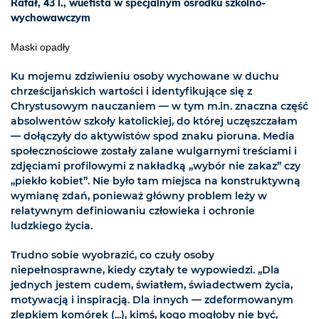
Rafał, 43 l., wuefista w specjalnym ośrodku szkolno-
wychowawczym
Maski opadły
Ku mojemu zdziwieniu osoby wychowane w duchu
chrześcijańskich wartości i identyfikujące się z
Chrystusowym nauczaniem — w tym m.in. znaczna część
absolwentów szkoły katolickiej, do której uczęszczałam
— dołączyły do aktywistów spod znaku pioruna. Media
społecznościowe zostały zalane wulgarnymi treściami i
zdjęciami profilowymi z nakładką „wybór nie zakaz” czy
„piekło kobiet”. Nie było tam miejsca na konstruktywną
wymianę zdań, ponieważ główny problem leży w
relatywnym definiowaniu człowieka i ochronie
ludzkiego życia.
Trudno sobie wyobrazić, co czuły osoby
niepełnosprawne, kiedy czytały te wypowiedzi. „Dla
jednych jestem cudem, światłem, świadectwem życia,
motywacją i inspiracją. Dla innych — zdeformowanym
zlepkiem komórek (...), kimś, kogo mogłoby nie być,