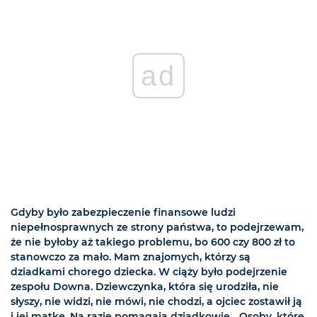
ad
Gdyby było zabezpieczenie finansowe ludzi
niepełnosprawnych ze strony państwa, to podejrzewam,
że nie byłoby aż takiego problemu, bo 600 czy 800 zł to
stanowczo za mało. Mam znajomych, którzy są
dziadkami chorego dziecka. W ciąży było podejrzenie
zespołu Downa. Dziewczynka, która się urodziła, nie
słyszy, nie widzi, nie mówi, nie chodzi, a ojciec zostawił ją
i jej matkę. Na razie pomagają dziadkowie... Osoby, które