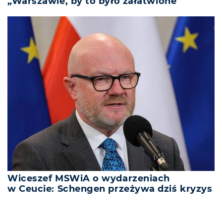
„Warszawie, by to było załatwione”
Wiceszef MSWiA o wydarzeniach
w Ceucie: Schengen przeżywa dziś kryzys