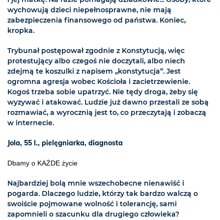
wychowują dzieci niepełnosprawne, nie mają
zabezpieczenia finansowego od państwa. Koniec,
kropka.
Trybunał postępował zgodnie z Konstytucją, więc
protestujący albo czegoś nie doczytali, albo niech
zdejmą te koszulki z napisem „konstytucja”. Jest
ogromna agresja wobec Kościoła i zacietrzewienie.
Kogoś trzeba sobie upatrzyć. Nie tędy droga, żeby się
wyzywać i atakować. Ludzie już dawno przestali ze sobą
rozmawiać, a wyrocznią jest to, co przeczytają i zobaczą
w internecie.
Jola, 55 l., pielęgniarka, diagnosta
Dbamy o KAŻDE życie
Najbardziej bolą mnie wszechobecne nienawiść i
pogarda. Dlaczego ludzie, którzy tak bardzo walczą o
swoiście pojmowane wolność i tolerancję, sami
zapomnieli o szacunku dla drugiego człowieka?