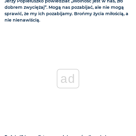
Jerzy Popiełuszko powiedział: „Wolność jest w nas, zło
dobrem zwyciężaj”. Mogą nas pozabijać, ale nie mogą
sprawić, że my ich pozabijamy. Brońmy życia miłością, a
nie nienawiścią.
ad