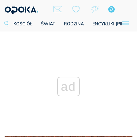
KOŚCIÓŁ
ŚWIAT
RODZINA
ENCYKLIKI JPII
SE
ad