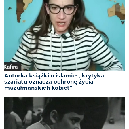
Autorka książki o islamie: „krytyka
szariatu oznacza ochronę życia
muzułmańskich kobiet”