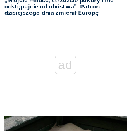
„Miejcie miłość, strzeżcie pokory i nie
odstępujcie od ubóstwa”. Patron
dzisiejszego dnia zmienił Europę
ad