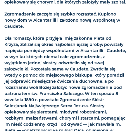
opiekowały się chorymi, dla których założyły mały szpital.
Zgromadzenie zaczęło się szybko rozrastać. Kupiono
nowy dom w Alcantarilli i założono nową wspólnotę w
Caudete.
Dla Tomaszy, która przyjęła imię zakonne Pieta od
Krzyża, zbliżał się okres najboleśniejszej próby: powstały
napięcia pomiędzy wspólnotami w Alcantarilli i Caudete,
w wyniku których niemal całe zgromadzenie, z
wyjątkiem jednej siostry, odwróciło się od swej
założycielki. Pozostała sama w Caudete. Zwróciła się
wtedy o pomoc do miejscowego biskupa, który poradził
jej odprawić miesięczne ćwiczenia duchowne, a po
rozeznaniu woli Bożej założyć nowe zgromadzenie pod
patronatem św. Franciszka Salezego. W ten sposób 8
września 1890 r. powstało Zgromadzenie Sióstr
Salezjanek Najświętszego Serca Jezusa. Siostry
opiekowały się sierotami, młodymi robotnicami,
rozbitymi małżeństwami, chorymi i starcami, pomagając
im nieść codzienny krzyż i odkrywać — jak mawiała m.
Pieta — «opatrznościową miłość Ojca, objawioną w