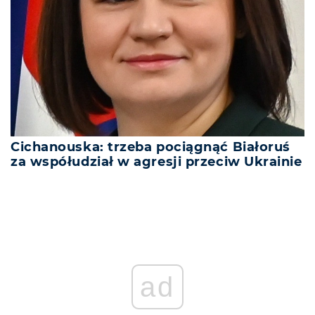
Cichanouska: trzeba pociągnąć Białoruś
za współudział w agresji przeciw Ukrainie
ad