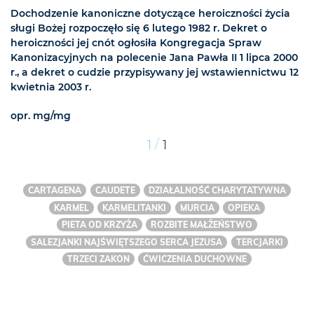
Dochodzenie kanoniczne dotyczące heroiczności życia
sługi Bożej rozpoczęło się 6 lutego 1982 r. Dekret o
heroiczności jej cnót ogłosiła Kongregacja Spraw
Kanonizacyjnych na polecenie Jana Pawła II 1 lipca 2000
r., a dekret o cudzie przypisywany jej wstawiennictwu 12
kwietnia 2003 r.
opr. mg/mg
/
1
1
CARTAGENA
CAUDETE
DZIAŁALNOŚĆ CHARYTATYWNA
KARMEL
KARMELITANKI
MURCIA
OPIEKA
PIETA OD KRZYŻA
ROZBITE MAŁŻEŃSTWO
SALEZJANKI NAJŚWIĘTSZEGO SERCA JEZUSA
TERCJARKI
TRZECI ZAKON
ĆWICZENIA DUCHOWNE