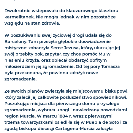
Dwukrotnie wstępowała do klauzurowego klasztoru
karmelitanek. Nie mogła jednak w nim pozostać ze
względu na stan zdrowia.
W poszukiwaniu swej życiowej drogi udała się do
Barcelony. Tam przeżyła głębokie doświadczenie
mistyczne: zobaczyła Serce Jezusa, który, ukazując jej
swój przebity bok, zapytał, czy chce pomóc Mu w
niesieniu krzyża, oraz obiecał obdarzyć obfitym
miłosierdziem jej zgromadzenie. Od tej pory Tomasza
była przekonana, że powinna założyć nowe
zgromadzenie.
Ze swoich planów zwierzyła się miejscowemu biskupowi,
który zalecił jej całkowite posłuszeństwo spowiednikowi.
Poszukując miejsca dla pierwszego domu przyszłego
zgromadzenia, wybrała ubogi i nawiedzany powodziami
region Murcia. W marcu 1884 r. wraz z pierwszymi
trzema towarzyszkami osiedliła się w Puebla de Soto i za
zgodą biskupa diecezji Cartagena-Murcia założyła