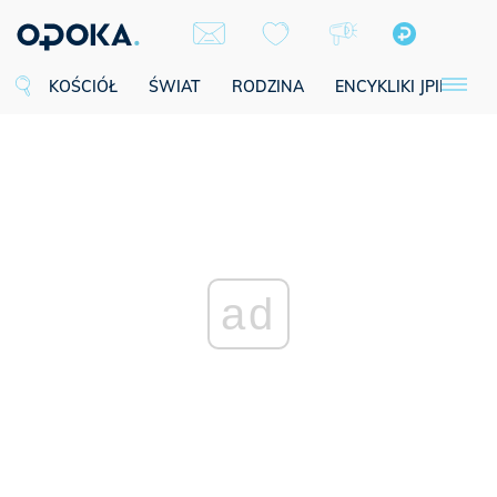
KOŚCIÓŁ
ŚWIAT
RODZINA
ENCYKLIKI JPII
SE
ad