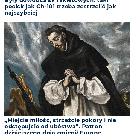
Były dowódca sił rakietowych: taki
pocisk jak Ch-101 trzeba zestrzelić jak
najszybciej
„Miejcie miłość, strzeżcie pokory i nie
odstępujcie od ubóstwa”. Patron
dzisiejszego dnia zmienił Europę