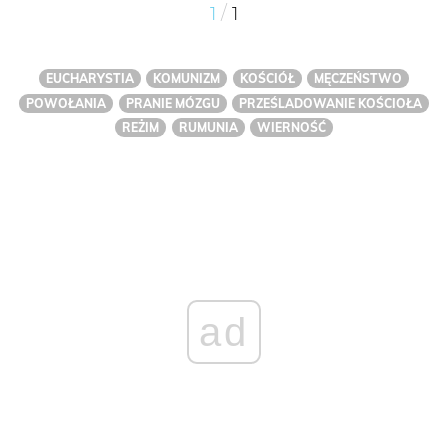
/
1
1
EUCHARYSTIA
KOMUNIZM
KOŚCIÓŁ
MĘCZEŃSTWO
POWOŁANIA
PRANIE MÓZGU
PRZEŚLADOWANIE KOŚCIOŁA
REŻIM
RUMUNIA
WIERNOŚĆ
ad