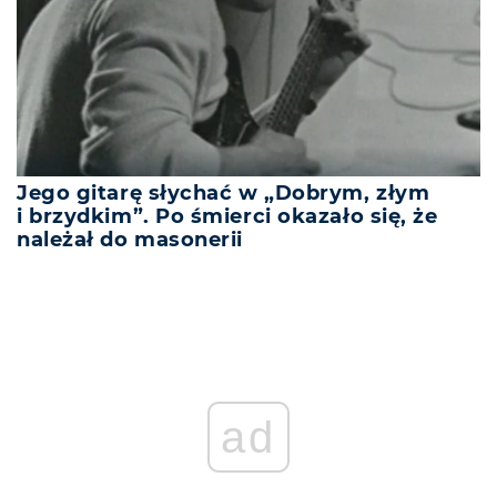
Jego gitarę słychać w „Dobrym, złym
i brzydkim”. Po śmierci okazało się, że
należał do masonerii
ad