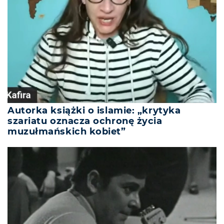
Autorka książki o islamie: „krytyka
szariatu oznacza ochronę życia
muzułmańskich kobiet”