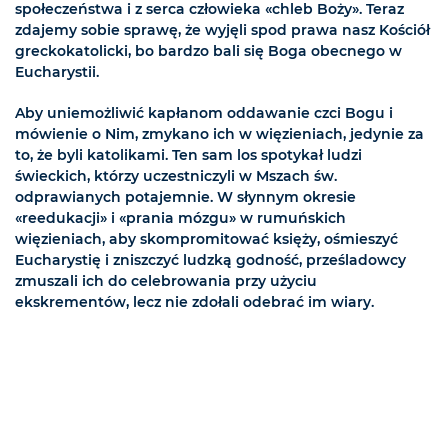
społeczeństwa i z serca człowieka «chleb Boży». Teraz
zdajemy sobie sprawę, że wyjęli spod prawa nasz Kościół
greckokatolicki, bo bardzo bali się Boga obecnego w
Eucharystii.
Aby uniemożliwić kapłanom oddawanie czci Bogu i
mówienie o Nim, zmykano ich w więzieniach, jedynie za
to, że byli katolikami. Ten sam los spotykał ludzi
świeckich, którzy uczestniczyli w Mszach św.
odprawianych potajemnie. W słynnym okresie
«reedukacji» i «prania mózgu» w rumuńskich
więzieniach, aby skompromitować księży, ośmieszyć
Eucharystię i zniszczyć ludzką godność, prześladowcy
zmuszali ich do celebrowania przy użyciu
ekskrementów, lecz nie zdołali odebrać im wiary.