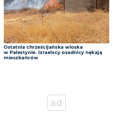
Ostatnia chrześcijańska wioska
w Palestynie. Izraelscy osadnicy nękają
mieszkańców
ad