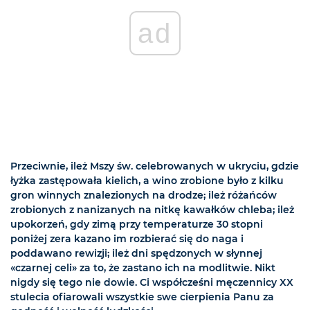
ad
Przeciwnie, ileż Mszy św. celebrowanych w ukryciu, gdzie
łyżka zastępowała kielich, a wino zrobione było z kilku
gron winnych znalezionych na drodze; ileż różańców
zrobionych z nanizanych na nitkę kawałków chleba; ileż
upokorzeń, gdy zimą przy temperaturze 30 stopni
poniżej zera kazano im rozbierać się do naga i
poddawano rewizji; ileż dni spędzonych w słynnej
«czarnej celi» za to, że zastano ich na modlitwie. Nikt
nigdy się tego nie dowie. Ci współcześni męczennicy XX
stulecia ofiarowali wszystkie swe cierpienia Panu za