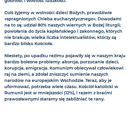
godność i wolność ludzkości.
Dziś żyjemy w wolności dzieci Bożych, prawdziwie
«spragnionych Chleba eucharystycznego». Dowodami
na to są: udział 80% naszych wiernych w Bożej liturgii;
powołania do życia kapłańskiego i zakonnego, których
nie brakuje; wielka liczba intelektualistów, którzy są
bardzo blisko Kościoła.
Niestety, po upadku reżimu pojawiły się w naszym kraju
bardzo bolesne problemy: aborcja, porzucanie dzieci,
korupcja, emigracja. Komunizm obiecywał człowiekowi
raj na ziemi, a zdołał zniszczyć sumienie naszych
narodów na europejskim Wschodzie. Teraz, aby je
uformować, potrzeba wiele czasu. Kościół katolicki w
Rumunii jest w mniejszości (12%), i razem z braćmi
prawosławnymi staramy się zabliźniać te rany.