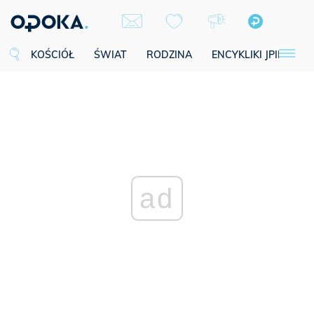
KOŚCIÓŁ
ŚWIAT
RODZINA
ENCYKLIKI JPII
SE
ad