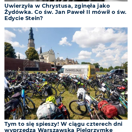
Uwierzyła w Chrystusa, zginęła jako
Żydówka. Co św. Jan Paweł II mówił o św.
Edycie Stein?
Tym to się spieszy! W ciągu czterech dni
wyprzedzą Warszawską Pielgrzymkę