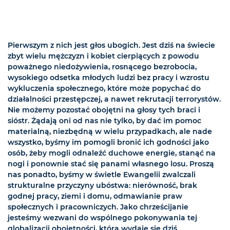
Pierwszym z nich jest głos ubogich. Jest dziś na świecie
zbyt wielu mężczyzn i kobiet cierpiących z powodu
poważnego niedożywienia, rosnącego bezrobocia,
wysokiego odsetka młodych ludzi bez pracy i wzrostu
wykluczenia społecznego, które może popychać do
działalności przestępczej, a nawet rekrutacji terrorystów.
Nie możemy pozostać obojętni na głosy tych braci i
sióstr. Żądają oni od nas nie tylko, by dać im pomoc
materialną, niezbędną w wielu przypadkach, ale nade
wszystko, byśmy im pomogli bronić ich godności jako
osób, żeby mogli odnaleźć duchowe energie, stanąć na
nogi i ponownie stać się panami własnego losu. Proszą
nas ponadto, byśmy w świetle Ewangelii zwalczali
strukturalne przyczyny ubóstwa: nierówność, brak
godnej pracy, ziemi i domu, odmawianie praw
społecznych i pracowniczych. Jako chrześcijanie
jesteśmy wezwani do wspólnego pokonywania tej
globalizacji obojętności, która wydaje się dziś