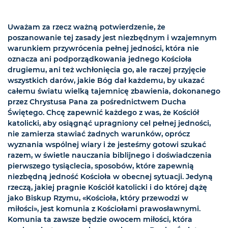
Uważam za rzecz ważną potwierdzenie, że
poszanowanie tej zasady jest niezbędnym i wzajemnym
warunkiem przywrócenia pełnej jedności, która nie
oznacza ani podporządkowania jednego Kościoła
drugiemu, ani też wchłonięcia go, ale raczej przyjęcie
wszystkich darów, jakie Bóg dał każdemu, by ukazać
całemu światu wielką tajemnicę zbawienia, dokonanego
przez Chrystusa Pana za pośrednictwem Ducha
Świętego. Chcę zapewnić każdego z was, że Kościół
katolicki, aby osiągnąć upragniony cel pełnej jedności,
nie zamierza stawiać żadnych warunków, oprócz
wyznania wspólnej wiary i że jesteśmy gotowi szukać
razem, w świetle nauczania biblijnego i doświadczenia
pierwszego tysiąclecia, sposobów, które zapewnią
niezbędną jedność Kościoła w obecnej sytuacji. Jedyną
rzeczą, jakiej pragnie Kościół katolicki i do której dążę
jako Biskup Rzymu, «Kościoła, który przewodzi w
miłości», jest komunia z Kościołami prawosławnymi.
Komunia ta zawsze będzie owocem miłości, która