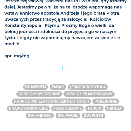
jeszcze częściowej. Pociesza nas to i wspiera, gdy idziemy
dalej. Jesteśmy pewni, że na tej drodze wspomaga nas
wstawiennictwo apostoła Andrzeja i jego brata Piotra,
uważanych przez tradycję za założycieli Kościołów
Konstantynopola i Rzymu. Prośmy Boga o wielki dar
pełnej jedności i zdolności do przyjęcia go w naszym
życiu. I nigdy nie zapominajmy nawzajem za siebie się
modlić.
opr. mg/mg
/
1
1
EKUMENIZM
FANAR
JEDNOŚĆ KOŚCIOŁA
KOŚCIOŁY WSCHODNIE
KOŚCIÓŁ PRAWOSŁAWNY
PODRÓŻ PAPIEŻA FRANCISZKA DO TURCJI
POJEDNANIE
PRAWO KANONICZNE
PRAWOSŁAWIE
TURCJA
UBODZY
ŚW. ANDRZEJ
ŚW. PAWEŁ
ŚW. PIOTR