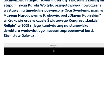
archiwizował i digitalizował materiały związane z kolejnymi
etapami życia Karola Wojtyły, przygotowywał nowoczesne
wystawy multimedialne poświęcone Ojcu Świętemu, m.in. w
Muzeum Narodowym w Krakowie, pod „Oknem Papieskim”
w Krakowie oraz w czasie Światowego Kongresu „Ludzie i
Religie” w 2009 r. Jego kandydaturę na stanowisko
dyrektora wadowickiego muzeum zaproponował kard.
Stanisław Dziwisz
REKLAMA
Play