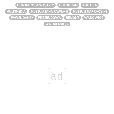
DOM KAROLA WOJTYŁY
HOLOGRAM
KULTURA
MULTIMEDIA
MUZEUM JANA PAWŁA II
MUZEUM NARRACYJNE
PAWEŁ DANEK
PRZEBUDOWA
REMONT
WADOWICE
WIZUALIZACJA
ad