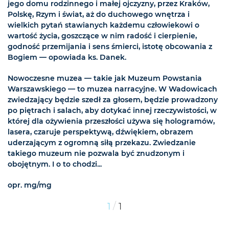
jego domu rodzinnego i małej ojczyzny, przez Kraków,
Polskę, Rzym i świat, aż do duchowego wnętrza i
wielkich pytań stawianych każdemu człowiekowi o
wartość życia, goszczące w nim radość i cierpienie,
godność przemijania i sens śmierci, istotę obcowania z
Bogiem — opowiada ks. Danek.
Nowoczesne muzea — takie jak Muzeum Powstania
Warszawskiego — to muzea narracyjne. W Wadowicach
zwiedzający będzie szedł za głosem, będzie prowadzony
po piętrach i salach, aby dotykać innej rzeczywistości, w
której dla ożywienia przeszłości używa się hologramów,
lasera, czaruje perspektywą, dźwiękiem, obrazem
uderzającym z ogromną siłą przekazu. Zwiedzanie
takiego muzeum nie pozwala być znudzonym i
obojętnym. I o to chodzi...
opr. mg/mg
/
1
1