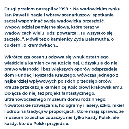
Drugi przełom nastąpił w 1999 r. Na wadowickim rynku
Jan Paweł II nagle i wbrew scenariuszowi spotkania
zaczął wspominać swoją wadowicką przeszłość.
Wypowiedział pamiętne słowa, które teraz w
Wadowicach wielu ludzi powtarza: „Tu wszystko się
zaczęło...”. Mówił też o kamienicy Żyda Bałamutha, o
cukierni, o kremówkach...
Wkrótce zza oceanu odzywa się wnuk ostatniego
właściciela kamienicy na Kościelnej. Odzyskuje do niej
prawo własności i bez większych oporów odsprzedaje
dom Fundacji Ryszarda Krauzego, wówczas jednego z
najbardziej wpływowych polskich przedsiębiorców.
Krauze przekazuje kamienicę Kościołowi krakowskiemu.
Dołącza do niej też projekt fantastycznego,
ultranowoczesnego muzeum domu rodzinnego.
Nowatorskie rozwiązania, hologramy i lasery, szkło, nikiel
i odrobina tradycji w proporcjach, które mają sprawić, że
muzeum to zechce zobaczyć nie tylko każdy Polak, ale
każdy, kto do Polski przyjedzie.