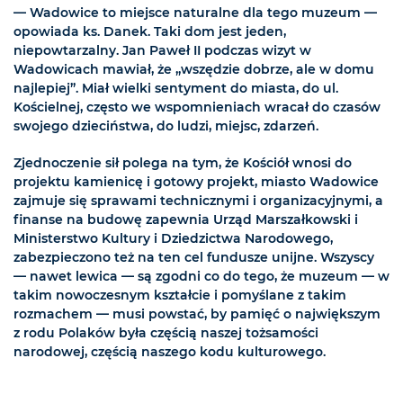
— Wadowice to miejsce naturalne dla tego muzeum —
opowiada ks. Danek. Taki dom jest jeden,
niepowtarzalny. Jan Paweł II podczas wizyt w
Wadowicach mawiał, że „wszędzie dobrze, ale w domu
najlepiej”. Miał wielki sentyment do miasta, do ul.
Kościelnej, często we wspomnieniach wracał do czasów
swojego dzieciństwa, do ludzi, miejsc, zdarzeń.
Zjednoczenie sił polega na tym, że Kościół wnosi do
projektu kamienicę i gotowy projekt, miasto Wadowice
zajmuje się sprawami technicznymi i organizacyjnymi, a
finanse na budowę zapewnia Urząd Marszałkowski i
Ministerstwo Kultury i Dziedzictwa Narodowego,
zabezpieczono też na ten cel fundusze unijne. Wszyscy
— nawet lewica — są zgodni co do tego, że muzeum — w
takim nowoczesnym kształcie i pomyślane z takim
rozmachem — musi powstać, by pamięć o największym
z rodu Polaków była częścią naszej tożsamości
narodowej, częścią naszego kodu kulturowego.