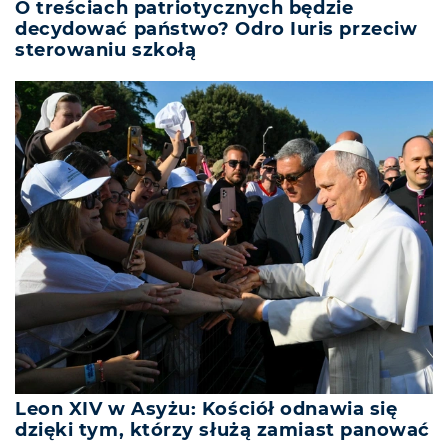
O treściach patriotycznych będzie
decydować państwo? Odro Iuris przeciw
sterowaniu szkołą
Leon XIV w Asyżu: Kościół odnawia się
dzięki tym, którzy służą zamiast panować