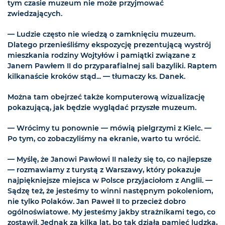
tym czasie muzeum nie może przyjmować
zwiedzających.
— Ludzie często nie wiedzą o zamknięciu muzeum.
Dlatego przenieśliśmy ekspozycję prezentującą wystrój
mieszkania rodziny Wojtyłów i pamiątki związane z
Janem Pawłem II do przyparafialnej sali bazyliki. Raptem
kilkanaście kroków stąd... — tłumaczy ks. Danek.
Można tam obejrzeć także komputerową wizualizację
pokazującą, jak będzie wyglądać przyszłe muzeum.
— Wrócimy tu ponownie — mówią pielgrzymi z Kielc. —
Po tym, co zobaczyliśmy na ekranie, warto tu wrócić.
— Myślę, że Janowi Pawłowi II należy się to, co najlepsze
— rozmawiamy z turystą z Warszawy, który pokazuje
najpiękniejsze miejsca w Polsce przyjaciołom z Anglii. —
Sądzę też, że jesteśmy to winni następnym pokoleniom,
nie tylko Polaków. Jan Paweł II to przecież dobro
ogólnoświatowe. My jesteśmy jakby strażnikami tego, co
zostawił. Jednak za kilka lat, bo tak działa pamięć ludzka,