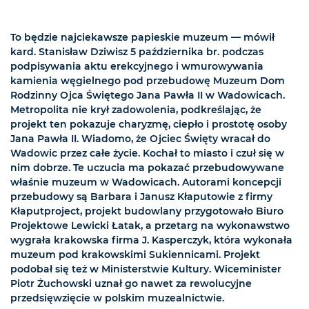
To będzie najciekawsze papieskie muzeum — mówił
kard. Stanisław Dziwisz 5 października br. podczas
podpisywania aktu erekcyjnego i wmurowywania
kamienia węgielnego pod przebudowę Muzeum Dom
Rodzinny Ojca Świętego Jana Pawła II w Wadowicach.
Metropolita nie krył zadowolenia, podkreślając, że
projekt ten pokazuje charyzmę, ciepło i prostotę osoby
Jana Pawła II. Wiadomo, że Ojciec Święty wracał do
Wadowic przez całe życie. Kochał to miasto i czuł się w
nim dobrze. Te uczucia ma pokazać przebudowywane
właśnie muzeum w Wadowicach. Autorami koncepcji
przebudowy są Barbara i Janusz Kłaputowie z firmy
Kłaputproject, projekt budowlany przygotowało Biuro
Projektowe Lewicki Łatak, a przetarg na wykonawstwo
wygrała krakowska firma J. Kasperczyk, która wykonała
muzeum pod krakowskimi Sukiennicami. Projekt
podobał się też w Ministerstwie Kultury. Wiceminister
Piotr Żuchowski uznał go nawet za rewolucyjne
przedsięwzięcie w polskim muzealnictwie.