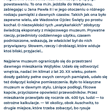
powstawaniu. To ona m.in. jeździła do Watykanu,
zabiegając u Jana Pawła II i w jego otoczeniu o różnego
rodzaju pamiątki z dawnych czasów. Takich jak ona było
zapewne wielu, ale Wadowice Ojciec Święty po prostu
kochał. O niezwykłości tych „watykańskich” zdobyczy
świadczą eksponaty z miejscowego muzeum. Prywatne
rzeczy, przedmioty codziennego użytku, czasem
podniszczone, wskazują, że właściciel był do nich
przywiązany. Słowem, rzeczy i drobiazgi, które widuje
ktoś bliski, przyjaciel...
Najpierw muzeum ograniczyło się do przestrzeni
dawnego mieszkania Wojtyłów. Udało się odtworzyć
wnętrza, nadać im klimat z lat 20. XX wieku, potem
doszły gabloty pełne owych cennych pamiątek, udało się
też dołączyć kolejne pomieszczenia. Było to klasyczne
muzeum w dawnym stylu. Lśniące podłogi, filcowe
kapcie, przyciszone opowieści przewodników. Przez
mieszkanie przewijało się rocznie ok. 400 tys. ludzi — to
ostrożne kalkulacje. — W okolicy, obok Auschwitz, to
drugie miejsce, które trzeba zobaczyć, bo rysuje