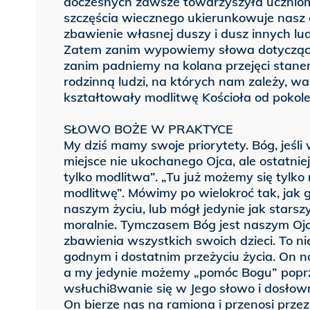
doczesnych zawsze towarzyszyła uczniom 
szczęścia wiecznego ukierunkowuje nasz d
zbawienie własnej duszy i dusz innych lu
Zatem zanim wypowiemy słowa dotycząc
zanim padniemy na kolana przejęci stanem
rodzinną ludzi, na których nam zależy, wa
kształtowały modlitwę Kościoła od pokole
SŁOWO BOŻE W PRAKTYCE
My dziś mamy swoje priorytety. Bóg, jeśl
miejsce nie ukochanego Ojca, ale ostatniej
tylko modlitwa”. „Tu już możemy się tylko
modlitwę”. Mówimy po wielokroć tak, jak
naszym życiu, lub mógł jedynie jak starszy
moralnie. Tymczasem Bóg jest naszym Oj
zbawienia wszystkich swoich dzieci. To 
godnym i dostatnim przeżyciu życia. On n
a my jedynie możemy „pomóc Bogu” poprz
wsłuchi8wanie się w Jego słowo i dosłow
On bierze nas na ramiona i przenosi przez