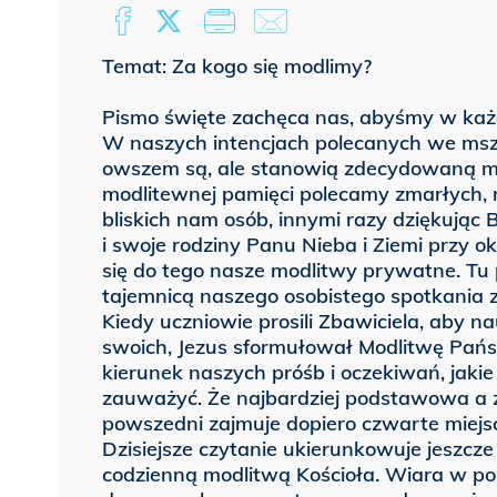
Temat: Za kogo się modlimy?
Pismo święte zachęca nas, abyśmy w każd
W naszych intencjach polecanych we msz
owszem są, ale stanowią zdecydowaną mn
modlitewnej pamięci polecamy zmarłych, 
bliskich nam osób, innymi razy dziękując
i swoje rodziny Panu Nieba i Ziemi przy o
się do tego nasze modlitwy prywatne. Tu 
tajemnicą naszego osobistego spotkania 
Kiedy uczniowie prosili Zbawiciela, aby na
swoich, Jezus sformułował Modlitwę Pańs
kierunek naszych próśb i oczekiwań, ja
zauważyć. Że najbardziej podstawowa a 
powszedni zajmuje dopiero czwarte miejs
Dzisiejsze czytanie ukierunkowuje jeszcze
codzienną modlitwą Kościoła. Wiara w p