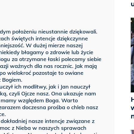
ym położeniu nieustannie dziękowali.
ach świętych intencje dziękczynne
iejszość. W dużej mierze naszej
niekiedy błagamy o zdrowie lub życie
 Bogu za otrzymane łaski polecamy siebie
kazji ważnych dla nas rocznic. Jak mają
po wielokroć pozostaje to owiane
z Bogiem.
uczył ich modlitwy, jak i Jan nauczył
ką, czyli Ojcze nasz. Ona ukazuje nam
H
kie mamy względem Boga. Warto
zarazem doczesna prośba o chleb nasz
ce.
 dokładniej nasze intencje związane z
omoc z Nieba w naszych sprawach