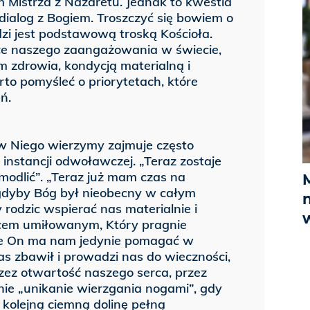
Mistrza z Nazaretu. Jednak to kwestia
ialog z Bogiem. Troszczyć się bowiem o
dzi jest podstawową troską Kościoła.
e naszego zaangażowania w świecie,
 zdrowia, kondycją materialną i
rto pomyśleć o priorytetach, które
ń.
i w Niego wierzymy zajmuje często
 instancji odwoławczej. „Teraz zostaje
 modlić”. „Teraz już mam czas na
 gdyby Bóg był nieobecny w całym
 rodzic wspierać nas materialnie i
cem umiłowanym, Który pragnie
nie On ma nam jedynie pomagać w
as zbawił i prowadzi nas do wieczności,
ez otwartość naszego serca, przez
nie „unikanie wierzgania nogami”, gdy
 kolejną ciemną dolinę pełną