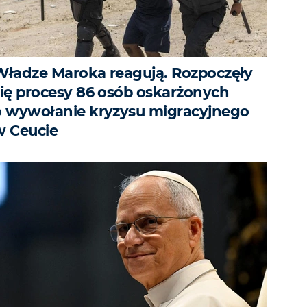
Władze Maroka reagują. Rozpoczęły
się procesy 86 osób oskarżonych
o wywołanie kryzysu migracyjnego
w Ceucie