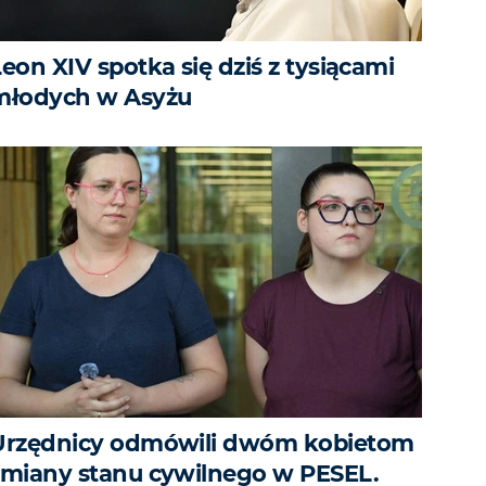
eon XIV spotka się dziś z tysiącami
młodych w Asyżu
Urzędnicy odmówili dwóm kobietom
zmiany stanu cywilnego w PESEL.