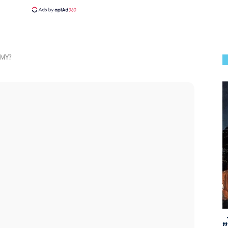
IMY?
„