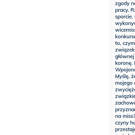
zgody n
pracy. 
sporcie
wykonyw
wicemiss
konkursu
to, czym
związek
głównej
koronę. 
Wpojono
Myślę, ż
mojego c
zwyciężc
związki
zachowa
przyzna
na miss?
czyny h
przesta