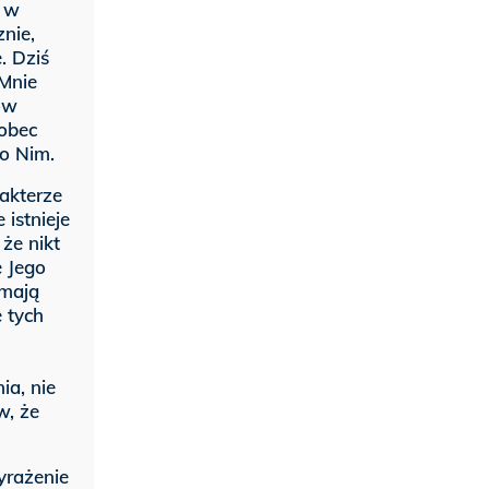
ć w
nie,
. Dziś
 Mnie
ów
wobec
o Nim.
akterze
istnieje
że nikt
e Jego
 mają
 tych
ia, nie
w, że
yrażenie