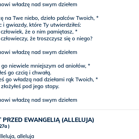
nowi władzę nad swym dziełem
ę na Twe niebo, dzieło palców Twoich, *
c i gwiazdy, które Ty utwierdziłeś:
 człowiek, że o nim pamiętasz, *
człowieczy, że troszczysz się o niego?
nowi władzę nad swym dziełem
 go niewiele mniejszym od aniołów, *
eś go czcią i chwałą.
ś go władzą nad dziełami rąk Twoich, *
złożyłeś pod jego stopy.
nowi władzę nad swym dziełem
 PRZED EWANGELIĄ (ALLELUJA)
 27a
lleluja, alleluja