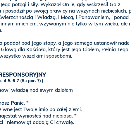
 Jego potęgi i siły. Wykazał On je, gdy wskrzesił Go z
i posadził po swojej prawicy na wyżynach niebieskich,
wierzchnością i Władzą, i Mocą, i Panowaniem, i ponad
 innym imieniem, wzywanym nie tylko w tym wieku, ale 
.
o poddał pod Jego stopy, a Jego samego ustanowił nade
Głową dla Kościoła, który jest Jego Ciałem, Pełnią Tego,
 wszystko wszelkimi sposobami.
RESPONSORYJNY
b. 4-5. 6-7 (R.: por. 7)
nowi władzę nad swym dziełem
nasz Panie, *
ziwne jest Twoje imię po całej ziemi.
ajestat wyniosłeś nad niebiosa. *
ci i niemowląt oddają Ci chwałę.