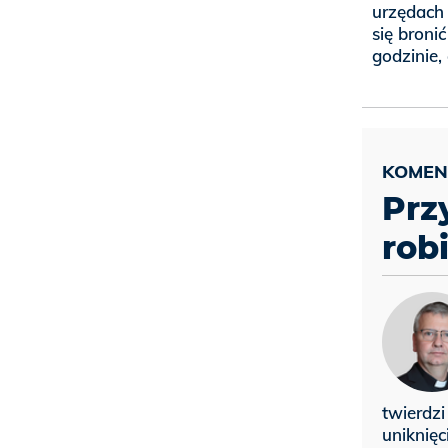
urzędach 
się broni
godzinie,
Prz
rob
twierdzi
uniknięc