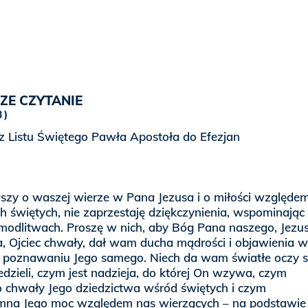
ZE CZYTANIE
3
z Listu Świętego Pawła Apostoła do Efezjan
szy o waszej wierze w Pana Jezusa i o miłości względe
h świętych, nie zaprzestaję dziękczynienia, wspominają
modlitwach. Proszę w nich, aby Bóg Pana naszego, Jezu
, Ojciec chwały, dał wam ducha mądrości i objawienia 
 poznawaniu Jego samego. Niech da wam światłe oczy s
edzieli, czym jest nadzieja, do której On wzywa, czym
 chwały Jego dziedzictwa wśród świętych i czym
mna Jego moc względem nas wierzących – na podstawie