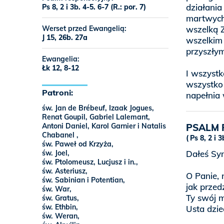
działania
Ps 8, 2 i 3b. 4-5. 6-7 (R.: por. 7)
martwych 
Werset przed Ewangelią:
wszelką Z
J 15, 26b. 27a
wszelkim
przyszłym
Ewangelia:
Łk 12, 8-12
I wszystk
wszystko 
Patroni:
napełnia
św. Jan de Brébeuf, Izaak Jogues,
Renat Goupil, Gabriel Lalemant,
Antoni Daniel, Karol Garnier i Natalis
PSALM 
Chabanel ,
Ps 8, 2 i 3
św. Paweł od Krzyża,
św. Joel,
Dałeś Sy
św. Ptolomeusz, Lucjusz i in.,
św. Asteriusz,
O Panie, 
św. Sabinian i Potentian,
jak przed
św. War,
Ty swój m
św. Gratus,
św. Ethbin,
Usta dzie
św. Weran,