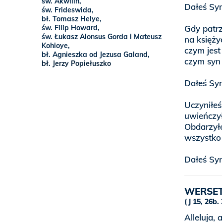
św. Akwilin,
Dałeś Sy
św. Frideswida,
bł. Tomasz Helye,
św. Filip Howard,
Gdy patrz
św. Łukasz Alonsus Gorda i Mateusz
na księży
Kohioye,
czym jest
bł. Agnieszka od Jezusa Galand,
czym syn 
bł. Jerzy Popiełuszko
Dałeś Sy
Uczyniłeś
uwieńczył
Obdarzyłe
wszystko 
Dałeś Sy
WERSET
J 15, 26b.
Alleluja, a