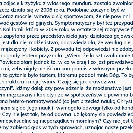
a zdjęcie krzyżyka z własnego munduru została zwolnio
Rzecz działa się w 2006 roku. Podobnie zaczyna być w
. Coraz mocniej wmawia się sportowcom, że nie powinni
ać gestów religijnych. Symptomatyczny był też przypa
 Kalifornii, która w 2009 roku w ostatecznej rozgrywce 
 zapytana przez przedstawiciela jury, działacza gejowsk
 jest dla niej małżeństwo, odpowiedziała, że według niej 
 mężczyzny i kobiety. Z powodu tej odpowiedzi nie zdob
 nagrody. Potem przyznała: „Wiem, że kosztowało mnie 
Powiedziałam jednak to, w co wierzę i co jest prawdziwe
 mi, żeby nigdy nie iść na kompromis z własnymi przeko
e to pytanie było testem, któremu poddał mnie Bóg. To by
harakteru i mojej wiary. Czuję się jak prawdziwa
zyni”. Idźmy dalej: czy powiedzenie, że małżeństwo jest
em mężczyzny i kobiety i że w społeczeństwie powinna b
na hetero-normatywność (co jest przecież nauką Chryst
niem się do Jego nauki), wymagało odwagi tylko od kand
 Czy nie jest tak, że od dawna już lękamy się powiedzieć
omoseksualne są nieporządkiem moralnym? Czy nie jest t
jemy zabierać głos w tych sprawach, uznając nasze prze