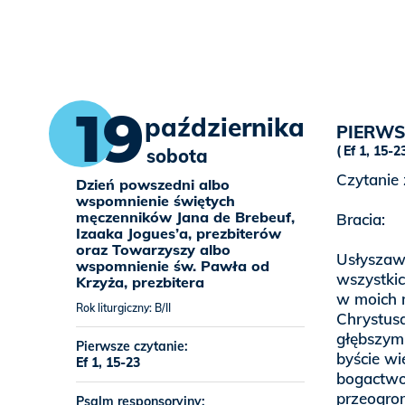
19
października
PIERWS
Ef 1, 15-2
sobota
Czytanie 
Dzień powszedni albo
wspomnienie świętych
męczenników Jana de Brebeuf,
Bracia:
Izaaka Jogues’a, prezbiterów
oraz Towarzyszy albo
Usłyszaw
wspomnienie św. Pawła od
wszystkic
Krzyża, prezbitera
w moich 
Rok liturgiczny: B/II
Chrystusa
głębszym
Pierwsze czytanie:
byście wi
Ef 1, 15-23
bogactwo
przeogro
Psalm responsoryjny: