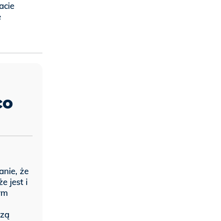
acie
e
co
anie, że
e jest i
ym
szą