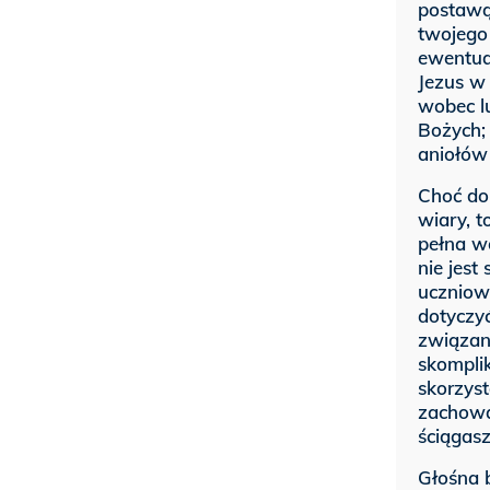
postawą
twojego 
ewentual
Jezus w
wobec l
Bożych; 
aniołów
Choć do
wiary, t
pełna w
nie jes
uczniow
dotyczy
związany
skomplik
skorzyst
zachował
ściągasz
Głośna b