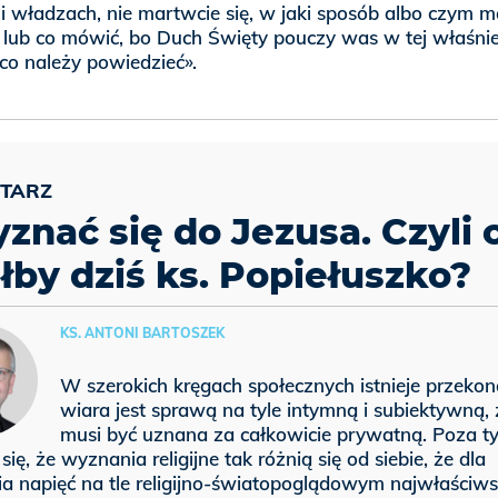
i władzach, nie martwcie się, w jaki sposób albo czym m
ć lub co mówić, bo Duch Święty pouczy was w tej właśni
 co należy powiedzieć».
yznać się do Jezusa. Czyli 
iłby dziś ks. Popiełuszko?
KS. ANTONI BARTOSZEK
W szerokich kręgach społecznych istnieje przekon
wiara jest sprawą na tyle intymną i subiektywną, ż
musi być uznana za całkowicie prywatną. Poza t
 się, że wyznania religijne tak różnią się od siebie, że dla
ia napięć na tle religijno-światopoglądowym najwłaściw