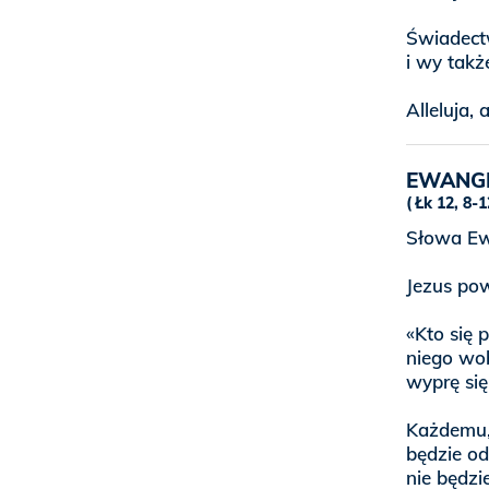
Świadect
i wy takż
Alleluja, a
EWANG
Łk 12, 8-1
Słowa Ew
Jezus pow
«Kto się 
niego wob
wyprę się
Każdemu,
będzie od
nie będzi