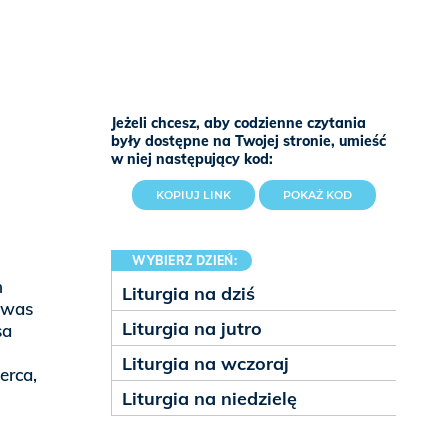
Jeżeli chcesz, aby codzienne czytania
były dostępne na Twojej stronie, umieść
w niej następujący kod:
KOPIUJ LINK
POKAŻ KOD
WYBIERZ DZIEŃ:
m
Liturgia na dziś
c was
Liturgia na jutro
sa
w
Liturgia na wczoraj
erca,
Liturgia na niedzielę