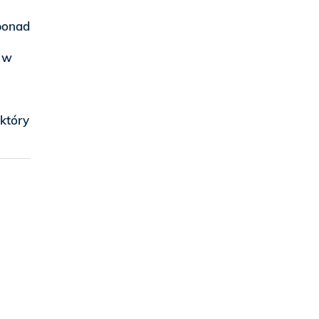
 ponad
i w
 który