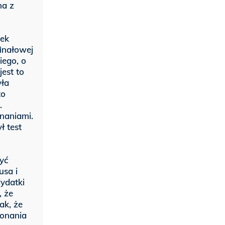
na z
dek
finałowej
iego, o
jest to
yła
to
.
naniami.
ł test
yć
usa i
ydatki
, że
ak, że
konania