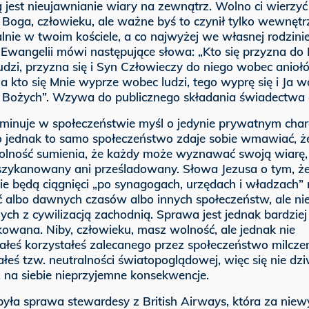
 jest nieujawnianie wiary na zewnątrz. Wolno ci wierzy
Boga, człowieku, ale ważne byś to czynił tylko wewnętrz
nie w twoim kościele, a co najwyżej we własnej rodzinie
 Ewangelii mówi następujące słowa: „Kto się przyzna do
udzi, przyzna się i Syn Człowieczy do niego wobec anioł
a kto się Mnie wyprze wobec ludzi, tego wyprę się i Ja 
 Bożych”. Wzywa do publicznego składania świadectwa 
minuje w społeczeństwie myśl o jedynie prywatnym char
o jednak to samo społeczeństwo zdaje sobie wmawiać, że 
olność sumienia, że każdy może wyznawać swoją wiarę, 
t szykanowany ani prześladowany. Słowa Jezusa o tym, ż
ie będą ciągnięci „po synagogach, urzędach i władzach”
ć albo dawnych czasów albo innych społeczeństw, ale nie
ch z cywilizacją zachodnią. Sprawa jest jednak bardziej
owana. Niby, człowieku, masz wolność, ale jednak nie
ałeś korzystałeś zalecanego przez społeczeństwo milczen
eś tzw. neutralności światopoglądowej, więc się nie dzi
 na siebie nieprzyjemne konsekwencje.
yła sprawa stewardesy z British Airways, która za niew