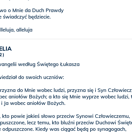
wo o Mnie da Duch Prawdy
e świadczyć będziecie.
lleluja, alleluja
ELIA
2
angelii według Świętego Łukasza
iedział do swoich uczniów:
przyzna do Mnie wobec ludzi, przyzna się i Syn Człowiec
ec aniołów Bożych; a kto się Mnie wyprze wobec ludzi, 
 i Ja wobec aniołów Bożych.
 kto powie jakieś słowo przeciw Synowi Człowieczemu,
puszczone, lecz temu, kto bluźni przeciw Duchowi Świę
e odpuszczone. Kiedy was ciągać będą po synagogach,