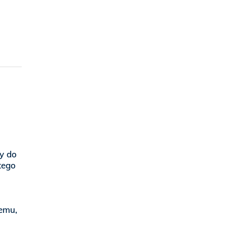
zy do
tego
temu,