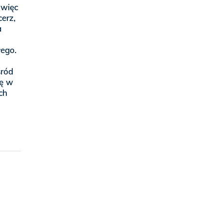
 więc
erz,
a
łego.
śród
ię w
ch