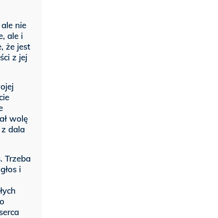
ale nie
 ale i
 że jest
ci z jej
ojej
cie
e
ał wolę
 z dala
. Trzeba
głos i
łych
do
 serca