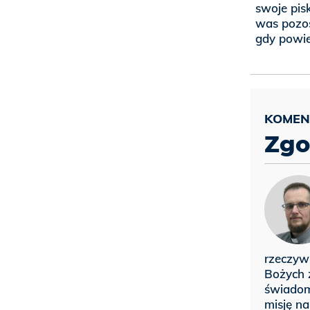
swoje pisk
was pozos
gdy powie
Zgo
rzeczyw
Bożych z
świadom
misję na