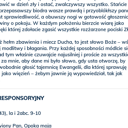
awić w dzień zły i ostać, zwalczywszy wszystko. Stańcie
 przepasawszy biodra wasze prawdą i przyoblókłszy panc
st sprawiedliwość, a obuwszy nogi w gotowość głoszeni
winy o pokoju. W każdym położeniu bierzcie wiarę jako
ięki której zdołacie zgasić wszystkie rozżarzone pociski Z
ż hełm zbawienia i miecz Ducha, to jest słowo Boże – w
j modlitwy i błagania. Przy każdej sposobności módlcie s
d tym właśnie czuwajcie najusilniej i proście za wszystki
i za mnie, aby dane mi było słowo, gdy usta otworzę, by
swobodnie głosić tajemnicę Ewangelii, dla której sprawuję
 jako więzień – żebym jawnie ją wypowiedział, tak jak
.
RESPONSORYJNY
3), la i 2abc. 9-10
wiony Pan, Opoka moja