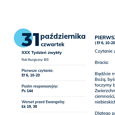
31
października
PIERWS
Ef 6, 10-2
czwartek
Czytanie 
XXX Tydzień zwykły
Rok liturgiczny: B/II
Bracia:
Pierwsze czytanie:
Bądźcie m
Ef 6, 10-20
Bożą, byś
toczymy b
Psalm responsoryjny:
Zwierzchn
Ps 144
ciemności
niebieskic
Werset przed Ewangelią:
Łk 19, 38
Dlatego pr