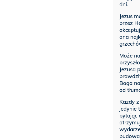
dni.
Jezus m
przez He
akceptuj
ona najl
grzechó
Może na
przyszło
Jezusa p
prawdzi
Boga na
od tłum
Każdy z 
jedynie 
pytając 
otrzymu
wydarzeń
budowani