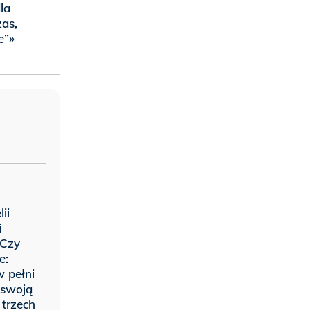
la
zas,
e”»
ii
i
 Czy
e:
w pełni
 swoją
 trzech