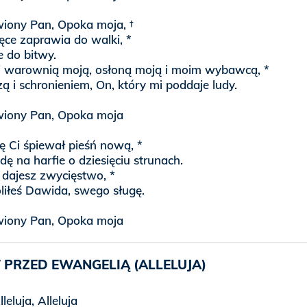
iony Pan, Opoka moja, †
ęce zaprawia do walki, *
e do bitwy.
 warownią moją, osłoną moją i moim wybawcą, *
ą i schronieniem, On, który mi poddaje ludy.
wiony Pan, Opoka moja
ę Ci śpiewał pieśń nową, *
dę na harfie o dziesięciu strunach.
 dajesz zwycięstwo, *
iłeś Dawida, swego sługę.
wiony Pan, Opoka moja
 PRZED EWANGELIĄ (ALLELUJA)
lleluja, Alleluja