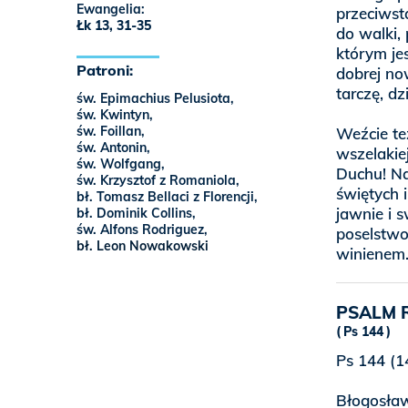
Ewangelia:
przeciwst
Łk 13, 31-35
do walki,
którym je
Patroni:
dobrej no
tarczę, dz
św. Epimachius Pelusiota,
św. Kwintyn,
św. Foillan,
Weźcie te
św. Antonin,
wszelakie
św. Wolfgang,
Duchu! Na
św. Krzysztof z Romaniola,
świętych 
bł. Tomasz Bellaci z Florencji,
jawnie i 
bł. Dominik Collins,
św. Alfons Rodriguez,
poselstwo
bł. Leon Nowakowski
winienem
PSALM 
Ps 144
Ps 144 (14
Błogosła