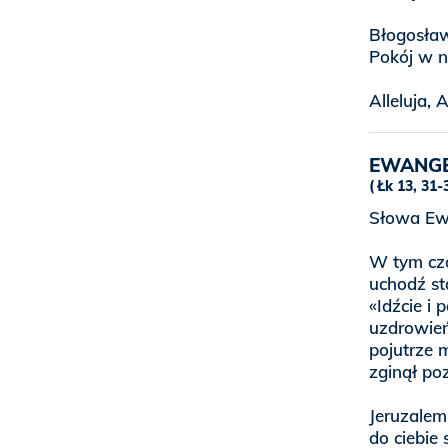
Błogosław
Pokój w n
Alleluja, A
EWANGE
Łk 13, 31-
Słowa Ew
W tym czas
uchodź st
«Idźcie i
uzdrowień 
pojutrze 
zginął po
Jeruzalem
do ciebie 