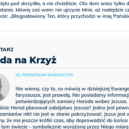
lęta pod skrzydła, a nie chcieliście. Oto dom wasz tylko d
tanie. Mówię zaś wam: nie ujrzycie Mnie, aż nadejdzie c
cie: „Błogosławiony Ten, który przychodzi w imię Pański
da na Krzyż
KS. PRZEMYSŁAW KRAKOWCZYK
Nie wiemy, czy to, co mówią w dzisiejszej Ewangel
faryzeusze, jest prawdą. Nie posiadamy informacj
potwierdzających zamiary Heroda wobec Jezusa.
iście Herod planował zabójstwo Jezusa? Jedno jest pewn
amiarów nikt nie jest w stanie pokrzyżować. Jezus jest 
y, że ma jeszcze krótki czas, aby doprowadzić do końca
 tym świecie - symbolicznie wyrażoną przez Niego miarą