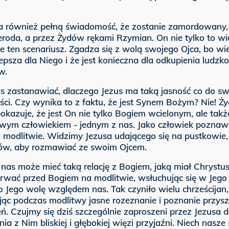
a również pełną świadomość, że zostanie zamordowany, 
roda, a przez Żydów rękami Rzymian. On nie tylko to wie,
e ten scenariusz. Zgadza się z wolą swojego Ojca, bo wie,
epsza dla Niego i że jest konieczna dla odkupienia ludzkoś
w.
s zastanawiać, dlaczego Jezus ma taką jasność co do sw
ści. Czy wynika to z faktu, że jest Synem Bożym? Nie! Ży
okazuje, że jest On nie tylko Bogiem wcielonym, ale takż
wym człowiekiem - jednym z nas. Jako człowiek poznaw
 modlitwie. Widzimy Jezusa udającego się na pustkowie,
ów, aby rozmawiać ze swoim Ojcem.
nas może mieć taką relację z Bogiem, jaką miał Chrystus
trwać przed Bogiem na modlitwie, wsłuchując się w Jego 
o Jego wolę względem nas. Tak czyniło wielu chrześcijan,
jąc podczas modlitwy jasne rozeznanie i poznanie przysz
. Czujmy się dziś szczególnie zaproszeni przez Jezusa 
a z Nim bliskiej i głębokiej więzi przyjaźni. Niech nasze