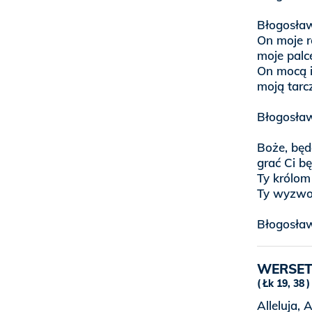
Błogosław
On moje r
moje palc
On mocą i
moją tarcz
Błogosła
Boże, będ
grać Ci bę
Ty królom
Ty wyzwol
Błogosła
WERSET
Łk 19, 38
Alleluja, A