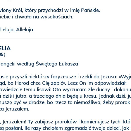
iony Król, który przychodzi w imię Pańskie.
iebie i chwała na wysokościach.
lleluja, Alleluja
LIA
35
angelii według Świętego Łukasza
ie przyszli niektórzy faryzeusze i rzekli do Jezusa: «Wyj
ąd, bo Herod chce Cię zabić». Lecz On im odpowiedział:
 powiedzcie temu lisowi: Oto wyrzucam złe duchy i dokonu
dziś i jutro, a trzeciego dnia będę u kresu. Jednak dziś, ju
muszę być w drodze, bo rzecz to niemożliwa, żeby prorok
za Jeruzalem.
, Jeruzalem! Ty zabijasz proroków i kamienujesz tych, któ
są posłani. Ile razy chciałem zgromadzić twoje dzieci, jak