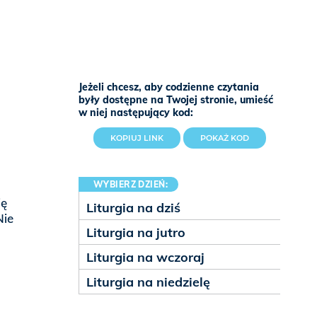
Jeżeli chcesz, aby codzienne czytania
były dostępne na Twojej stronie, umieść
w niej następujący kod:
KOPIUJ LINK
POKAŻ KOD
WYBIERZ DZIEŃ:
ję
Liturgia na dziś
Nie
Liturgia na jutro
h
Liturgia na wczoraj
Liturgia na niedzielę