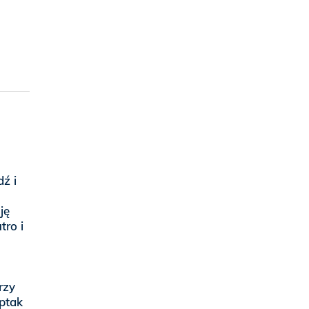
dź i
ję
tro i
rzy
 ptak