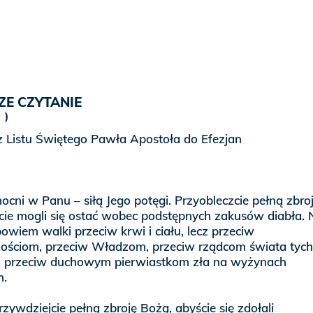
ZE CZYTANIE
0
z Listu Świętego Pawła Apostoła do Efezjan
ocni w Panu – siłą Jego potęgi. Przyobleczcie pełną zbro
cie mogli się ostać wobec podstępnych zakusów diabła. 
owiem walki przeciw krwi i ciału, lecz przeciw
ościom, przeciw Władzom, przeciw rządcom świata tyc
, przeciw duchowym pierwiastkom zła na wyżynach
h.
zywdziejcie pełną zbroję Bożą, abyście się zdołali