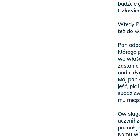
bądźcie g
Człowiec
Wtedy Pi
też do w
Pan odpo
którego 
we właśc
zastanie
nad cały
Mój pan s
jeść, pić
spodziew
mu miejs
Ów sługa
uczynił z
poznał j
Komu wie