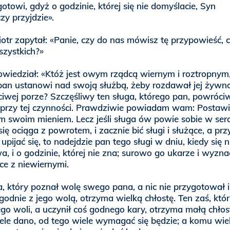
otowi, gdyż o godzinie, której się nie domyślacie, Syn
zy przyjdzie».
otr zapytał: «Panie, czy do nas mówisz tę przypowieść, 
szystkich?»
wiedział: «Któż jest owym rządcą wiernym i roztropnym
pan ustanowi nad swoją służbą, żeby rozdawał jej żywn
iwej porze? Szczęśliwy ten sługa, którego pan, powróci
 przy tej czynności. Prawdziwie powiadam wam: Postawi
m swoim mieniem. Lecz jeśli sługa ów powie sobie w serc
ię ociąga z powrotem, i zacznie bić sługi i służące, a pr
 i upijać się, to nadejdzie pan tego sługi w dniu, kiedy się n
a, i o godzinie, której nie zna; surowo go ukarze i wyzn
ce z niewiernymi.
, który poznał wolę swego pana, a nic nie przygotował i
godnie z jego wolą, otrzyma wielką chłostę. Ten zaś, któr
ego woli, a uczynił coś godnego kary, otrzyma małą chłos
le dano, od tego wiele wymagać się będzie; a komu wie