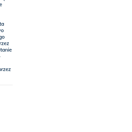
e
ta
wo
go
rzez
tanie
–
przez