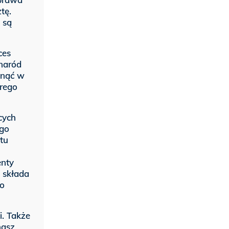
tę.
 są
ces
 naród
anąć w
arego
ących
ego
tu
enty
ą składa
 o
i. Także
nasz