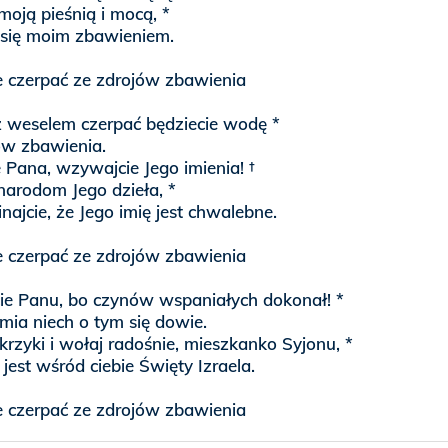
moją pieśnią i mocą, *
ł się moim zbawieniem.
e czerpać ze zdrojów zbawienia
 weselem czerpać będziecie wodę *
ów zbawienia.
 Pana, wzywajcie Jego imienia! †
narodom Jego dzieła, *
najcie, że Jego imię jest chwalebne.
e czerpać ze zdrojów zbawienia
ie Panu, bo czynów wspaniałych dokonał! *
emia niech o tym się dowie.
rzyki i wołaj radośnie, mieszkanko Syjonu, *
 jest wśród ciebie Święty Izraela.
e czerpać ze zdrojów zbawienia