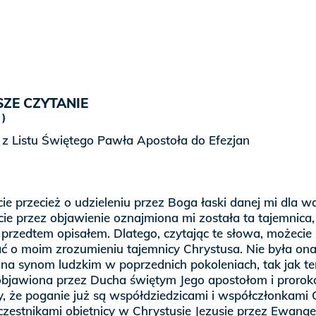
ZE CZYTANIE
 z Listu Świętego Pawła Apostoła do Efezjan
cie przecież o udzieleniu przez Boga łaski danej mi dla w
ie przez objawienie oznajmiona mi została ta tajemnica,
 przedtem opisałem. Dlatego, czytając te słowa, możecie 
ć o moim zrozumieniu tajemnicy Chrystusa. Nie była on
na synom ludzkim w poprzednich pokoleniach, tak jak te
objawiona przez Ducha świętym Jego apostołom i prorok
y, że poganie już są współdziedzicami i współczłonkami C
czestnikami obietnicy w Chrystusie Jezusie przez Ewangel