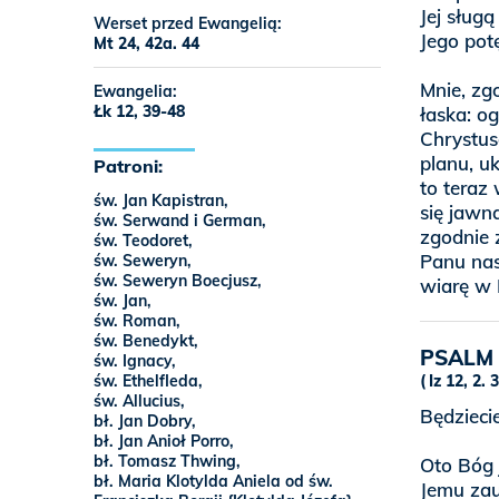
Jej sługą
Werset przed Ewangelią:
Jego potę
Mt 24, 42a. 44
Mnie, zg
Ewangelia:
Łk 12, 39-48
łaska: o
Chrystus
planu, u
Patroni:
to teraz
św. Jan Kapistran,
się jawn
św. Serwand i German,
zgodnie 
św. Teodoret,
Panu nas
św. Seweryn,
św. Seweryn Boecjusz,
wiarę w 
św. Jan,
św. Roman,
św. Benedykt,
PSALM
św. Ignacy,
św. Ethelfleda,
Iz 12, 2. 
św. Allucius,
Będzieci
bł. Jan Dobry,
bł. Jan Anioł Porro,
bł. Tomasz Thwing,
Oto Bóg 
bł. Maria Klotylda Aniela od św.
Jemu zau