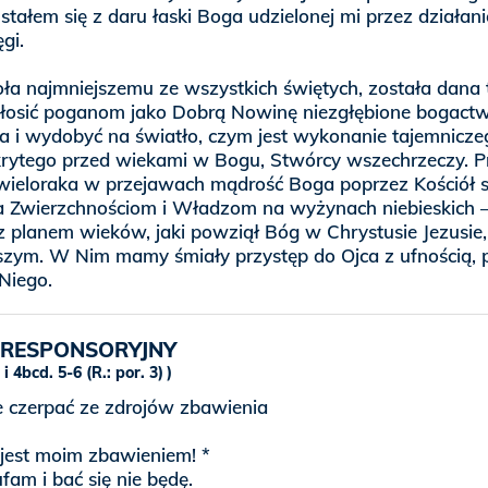
 stałem się z daru łaski Boga udzielonej mi przez działani
gi.
oła najmniejszemu ze wszystkich świętych, została dana 
głosić poganom jako Dobrą Nowinę niezgłębione bogact
a i wydobyć na światło, czym jest wykonanie tajemnicze
krytego przed wiekami w Bogu, Stwórcy wszechrzeczy. P
 wieloraka w przejawach mądrość Boga poprzez Kościół s
a Zwierzchnościom i Władzom na wyżynach niebieskich 
z planem wieków, jaki powziął Bóg w Chrystusie Jezusie,
zym. W Nim mamy śmiały przystęp do Ojca z ufnością, 
Niego.
 RESPONSORYJNY
3 i 4bcd. 5-6 (R.: por. 3)
e czerpać ze zdrojów zbawienia
jest moim zbawieniem! *
fam i bać się nie będę.