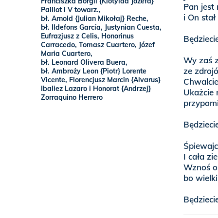
Franciszka Borgii {Klotylda Józefa}
Pan jest 
Paillot i V towarz.,
i On sta
bł. Arnold {Julian Mikołaj} Reche,
bł. Ildefons García, Justynian Cuesta,
Eufrazjusz z Celis, Honorinus
Będzieci
Carracedo, Tomasz Cuartero, Józef
Maria Cuartero,
Wy zaś z
bł. Leonard Olivera Buera,
ze zdroj
bł. Ambroży Leon {Piotr} Lorente
Vicente, Florencjusz Marcin {Alvarus}
Chwalcie
Ibaliez Lazaro i Honorat {Andrzej}
Ukażcie 
Zorraquino Herrero
przypomi
Będzieci
Śpiewajc
I cała zi
Wznoś ok
bo wielki
Będzieci