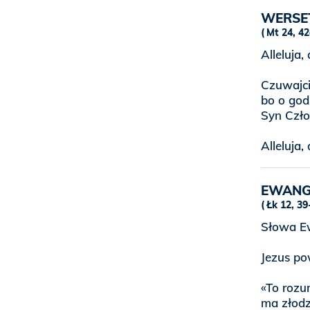
WERSET
Mt 24, 42
Alleluja, 
Czuwajci
bo o godz
Syn Czło
Alleluja, 
EWANG
Łk 12, 3
Słowa Ew
Jezus po
«To rozum
ma złodz