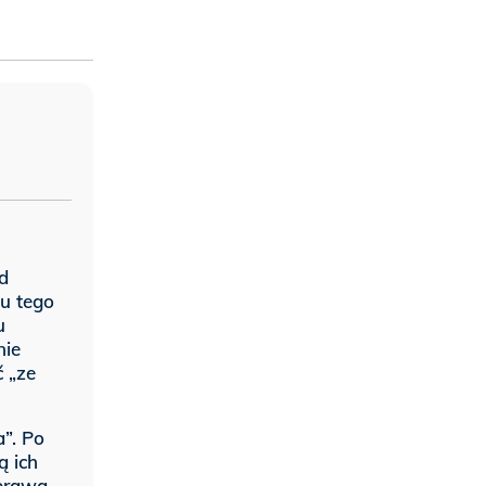
d
u tego
u
nie
ć „ze
”. Po
ą ich
 prawa