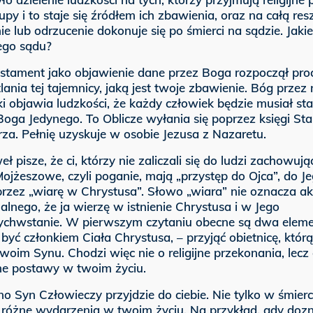
upy i to staje się źródłem ich zbawienia, oraz na całą resz
e lub odrzucenie dokonuje się po śmierci na sądzie. Jakie
ego sądu?
estament jako objawienie dane przez Boga rozpoczął pro
lania tej tajemnicy, jaką jest twoje zbawienie. Bóg przez
i objawia ludzkości, że każdy człowiek będzie musiał st
Boga Jedynego. To Oblicze wyłania się poprzez księgi St
za. Pełnię uzyskuje w osobie Jezusa z Nazaretu.
ł pisze, że ci, którzy nie zaliczali się do ludzi zachowuj
jżeszowe, czyli poganie, mają „przystęp do Ojca”, do J
przez „wiarę w Chrystusa”. Słowo „wiara” nie oznacza ak
ualnego, że ja wierzę w istnienie Chrystusa i w Jego
chwstanie. W pierwszym czytaniu obecne są dwa elem
 być członkiem Ciała Chrystusa, – przyjąć obietnicę, któr
oim Synu. Chodzi więc nie o religijne przekonania, lecz
ne postawy w twoim życiu.
 Syn Człowieczy przyjdzie do ciebie. Nie tylko w śmierc
 różne wydarzenia w twoim życiu. Na przykład, gdy doz