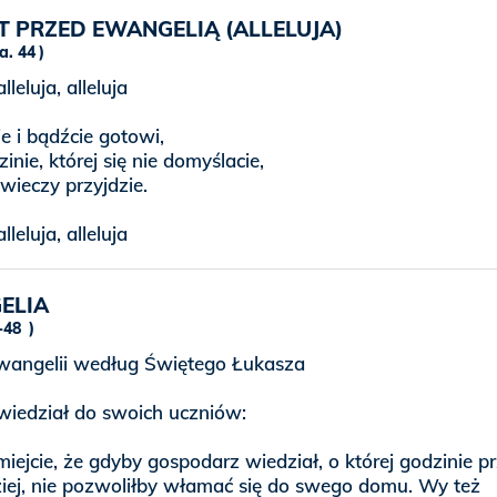
 PRZED EWANGELIĄ (ALLELUJA)
a. 44
alleluja, alleluja
e i bądźcie gotowi,
inie, której się nie domyślacie,
wieczy przyjdzie.
alleluja, alleluja
ELIA
9-48
angelii według Świętego Łukasza
wiedział do swoich uczniów:
iejcie, że gdyby gospodarz wiedział, o której godzinie pr
iej, nie pozwoliłby włamać się do swego domu. Wy też