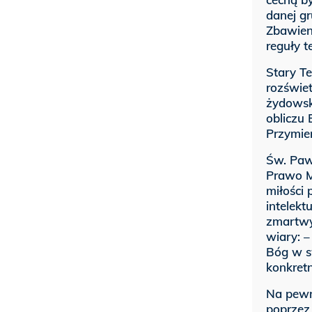
danej gr
Zbawieni
reguły t
Stary T
rozświet
żydowsk
obliczu 
Przymier
Św. Pawe
Prawo Mo
miłości 
intelekt
zmartwy
wiary: –
Bóg w sw
konkret
Na pewno
poprzez