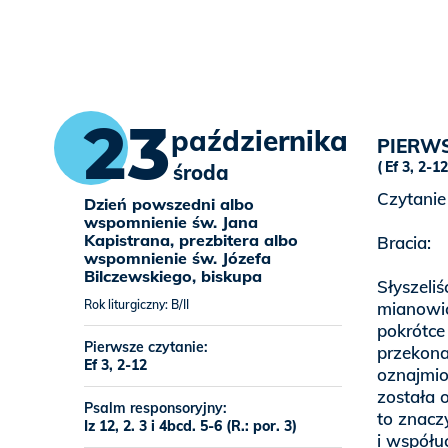
23
października
PIERWS
Ef 3, 2-12
środa
Czytanie
Dzień powszedni albo
wspomnienie św. Jana
Kapistrana, prezbitera albo
Bracia:
wspomnienie św. Józefa
Bilczewskiego, biskupa
Słyszeliś
Rok liturgiczny: B/II
mianowic
pokrótce
Pierwsze czytanie:
przekona
Ef 3, 2-12
oznajmio
została 
Psalm responsoryjny:
to znacz
Iz 12, 2. 3 i 4bcd. 5-6 (R.: por. 3)
i współu