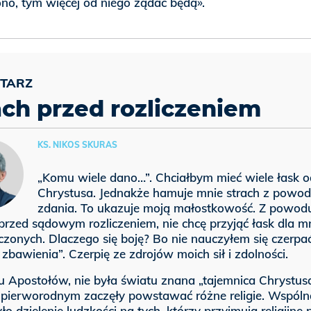
no, tym więcej od niego żądać będą».
ach przed rozliczeniem
KS. NIKOS SKURAS
„Komu wiele dano…”. Chciałbym mieć wiele łask o
Chrystusa. Jednakże hamuje mnie strach z powod
zdania. To ukazuje moją małostkowość. Z powod
przed sądowym rozliczeniem, nie chcę przyjąć łask dla m
zonych. Dlaczego się boję? Bo nie nauczyłem się czerpa
zbawienia”. Czerpię ze zdrojów moich sił i zdolności.
u Apostołów, nie była światu znana „tajemnica Chrystusa
 pierworodnym zaczęły powstawać różne religie. Wspóln
ło dzielenie ludzkości na tych, którzy przyjmują religijne