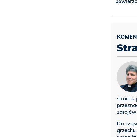
powierzo
Str
strachu 
przeznac
zdrojów 
Do czas
grzechu
cechą by