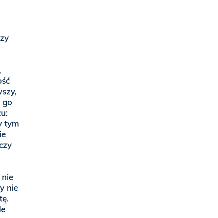
czy
,
ość
wszy,
 go
u:
zy tym
ie
aczy
 nie
y nie
tę.
le