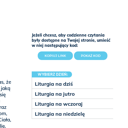
Jeżeli chcesz, aby codzienne czytania
były dostępne na Twojej stronie, umieść
w niej następujący kod:
KOPIUJ LINK
POKAŻ KOD
WYBIERZ DZIEŃ:
as, że
Liturgia na dziś
 jaką
Liturgia na jutro
się
a
Liturgia na wczoraj
raz
om,
Liturgia na niedzielę
iała,
ię.