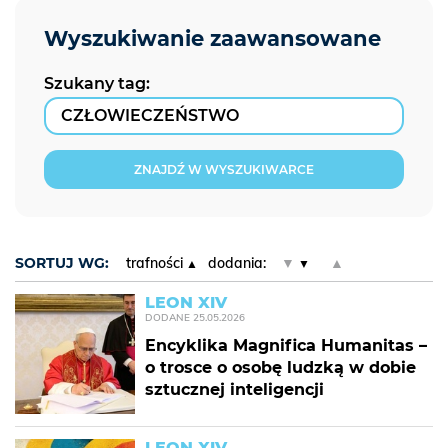
Szukany tag:
ZNAJDŹ W WYSZUKIWARCE
SORTUJ WG:
trafności
dodania:
▼
▲
LEON XIV
DODANE
25.05.2026
Encyklika Magnifica Humanitas –
o trosce o osobę ludzką w dobie
sztucznej inteligencji
LEON XIV