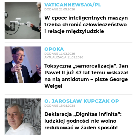
VATICANNEWS.VA/PL
DODANE
21.05.2026
W epoce inteligentnych maszyn
trzeba chronić człowieczeństwo
i relacje międzyludzkie
OPOKA
DODANE
11.03.2026
AKTUALIZACJA
11.03.2026
Toksyczna „samorealizacja”. Jan
Paweł II już 47 lat temu wskazał
na nią antidotum – pisze George
Weigel
O. JAROSŁAW KUPCZAK OP
DODANE
18.04.2024
Deklaracja „Dignitas infinita”:
ludzkiej godności nie wolno
redukować w żaden sposób!