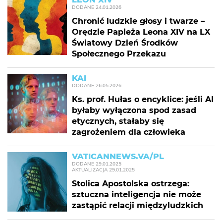
DODANE
24.01.2026
Chronić ludzkie głosy i twarze –
Orędzie Papieża Leona XIV na LX
Światowy Dzień Środków
Społecznego Przekazu
KAI
DODANE
26.05.2026
Ks. prof. Hułas o encyklice: jeśli AI
byłaby wyłączona spod zasad
etycznych, stałaby się
zagrożeniem dla człowieka
VATICANNEWS.VA/PL
DODANE
29.01.2025
AKTUALIZACJA
29.01.2025
Stolica Apostolska ostrzega:
sztuczna inteligencja nie może
zastąpić relacji międzyludzkich