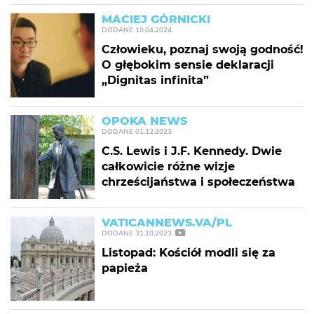
MACIEJ GÓRNICKI
DODANE
10.04.2024
Człowieku, poznaj swoją godność!
O głębokim sensie deklaracji
„Dignitas infinita”
OPOKA NEWS
DODANE
01.12.2023
C.S. Lewis i J.F. Kennedy. Dwie
całkowicie różne wizje
chrześcijaństwa i społeczeństwa
VATICANNEWS.VA/PL
DODANE
31.10.2023
Listopad: Kościół modli się za
papieża