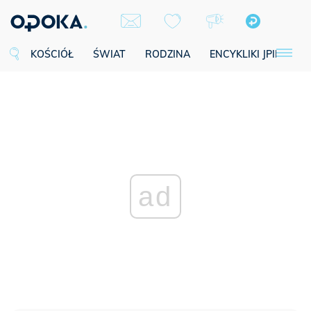
KOŚCIÓŁ
ŚWIAT
RODZINA
ENCYKLIKI JPII
SE
ad