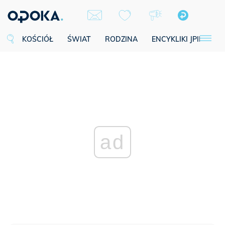
KOŚCIÓŁ
ŚWIAT
RODZINA
ENCYKLIKI JPII
SE
ad