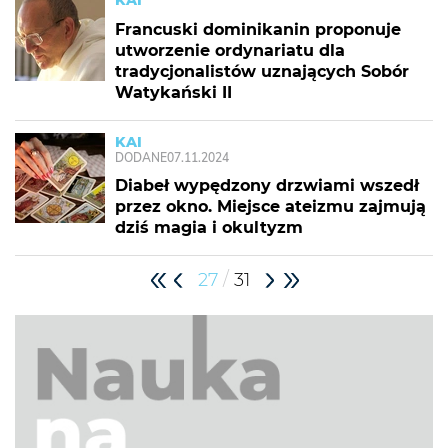
KAI
Francuski dominikanin proponuje
utworzenie ordynariatu dla
tradycjonalistów uznających Sobór
Watykański II
KAI
DODANE
07.11.2024
Diabeł wypędzony drzwiami wszedł
przez okno. Miejsce ateizmu zajmują
dziś magia i okultyzm
/
27
31