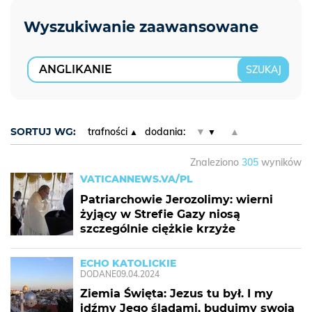
SORTUJ WG:
trafności
dodania:
▼
▲
Znaleziono
305
wyników
VATICANNEWS.VA/PL
Patriarchowie Jerozolimy: wierni
żyjący w Strefie Gazy niosą
szczególnie ciężkie krzyże
ECHO KATOLICKIE
DODANE
09.04.2024
Ziemia Święta: Jezus tu był. I my
idźmy Jego śladami, budujmy swoją