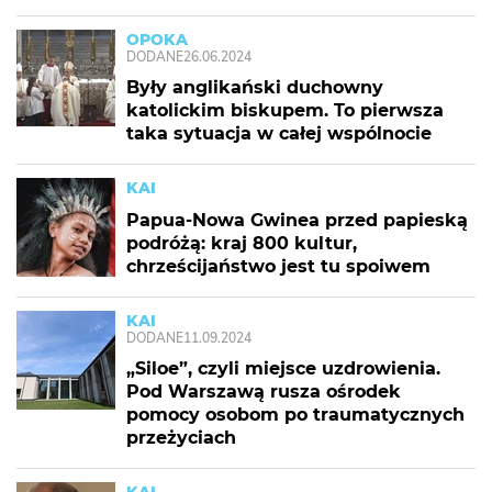
OPOKA
DODANE
26.06.2024
Były anglikański duchowny
katolickim biskupem. To pierwsza
taka sytuacja w całej wspólnocie
KAI
Papua-Nowa Gwinea przed papieską
podróżą: kraj 800 kultur,
chrześcijaństwo jest tu spoiwem
KAI
DODANE
11.09.2024
„Siloe”, czyli miejsce uzdrowienia.
Pod Warszawą rusza ośrodek
pomocy osobom po traumatycznych
przeżyciach