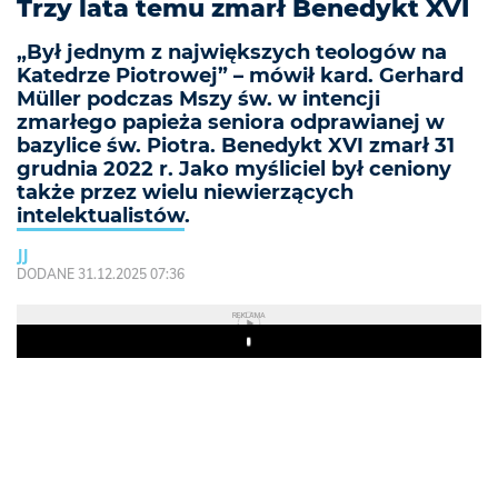
Trzy lata temu zmarł Benedykt XVI
„Był jednym z największych teologów na
Katedrze Piotrowej” – mówił kard. Gerhard
Müller podczas Mszy św. w intencji
zmarłego papieża seniora odprawianej w
bazylice św. Piotra. Benedykt XVI zmarł 31
grudnia 2022 r. Jako myśliciel był ceniony
także przez wielu niewierzących
intelektualistów.
JJ
DODANE 31.12.2025 07:36
REKLAMA
Play