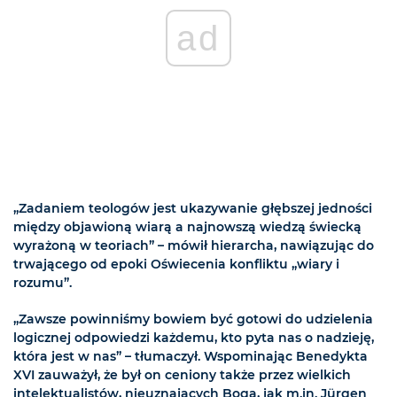
ad
„Zadaniem teologów jest ukazywanie głębszej jedności
między objawioną wiarą a najnowszą wiedzą świecką
wyrażoną w teoriach” – mówił hierarcha, nawiązując do
trwającego od epoki Oświecenia konfliktu „wiary i
rozumu”.
„Zawsze powinniśmy bowiem być gotowi do udzielenia
logicznej odpowiedzi każdemu, kto pyta nas o nadzieję,
która jest w nas” – tłumaczył. Wspominając Benedykta
XVI zauważył, że był on ceniony także przez wielkich
intelektualistów, nieuznających Boga, jak m.in. Jürgen