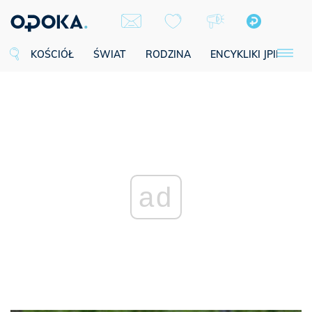
KOŚCIÓŁ
ŚWIAT
RODZINA
ENCYKLIKI JPII
SE
ad