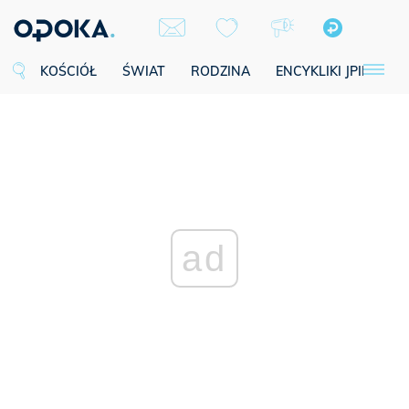
KOŚCIÓŁ
ŚWIAT
RODZINA
ENCYKLIKI JPII
SE
ad