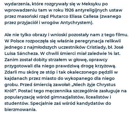
wydarzenia, które rozgrywały się w Meksyku po
wprowadzeniu tam w roku 1926 antyreligijnych ustaw
przez masoński rząd Plutarco Eliasa Callesa (zwanego
przez przyjaciół i wrogów Antychrystem).
Ale nie tylko obrazy i wnioski pozostały nam z tego filmu.
W Polsce rozpoczęła się właśnie peregrynacja relikwii
jednego z najmłodszych uczestników Cristiady, bł. José
Luisa Sáncheza. W chwili śmierci miał zaledwie 14 lat.
Zanim został dobity strzałem w głowę, oprawcy
przygotowali dla niego prawdziwą drogę krzyżową.
Zdarli mu skórę ze stóp i tak okaleczonego pędzili w
kajdanach przez miasto do wykopanego dla niego
grobu. Przed śmiercią zawołał: „Niech żyje Chrystus
Król!”. Postać tego męczennika szczególnie zasługuje na
popularyzację wśród gimnazjalistów, licealistów i
studentów. Specjalnie zaś wśród kandydatów do
bierzmowania.