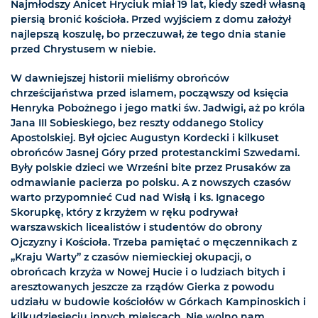
Najmłodszy Anicet Hryciuk miał 19 lat, kiedy szedł własną
piersią bronić kościoła. Przed wyjściem z domu założył
najlepszą koszulę, bo przeczuwał, że tego dnia stanie
przed Chrystusem w niebie.
W dawniejszej historii mieliśmy obrońców
chrześcijaństwa przed islamem, począwszy od księcia
Henryka Pobożnego i jego matki św. Jadwigi, aż po króla
Jana III Sobieskiego, bez reszty oddanego Stolicy
Apostolskiej. Był ojciec Augustyn Kordecki i kilkuset
obrońców Jasnej Góry przed protestanckimi Szwedami.
Były polskie dzieci we Wrześni bite przez Prusaków za
odmawianie pacierza po polsku. A z nowszych czasów
warto przypomnieć Cud nad Wisłą i ks. Ignacego
Skorupkę, który z krzyżem w ręku podrywał
warszawskich licealistów i studentów do obrony
Ojczyzny i Kościoła. Trzeba pamiętać o męczennikach z
„Kraju Warty” z czasów niemieckiej okupacji, o
obrońcach krzyża w Nowej Hucie i o ludziach bitych i
aresztowanych jeszcze za rządów Gierka z powodu
udziału w budowie kościołów w Górkach Kampinoskich i
kilkudziesięciu innych miejscach. Nie wolno nam