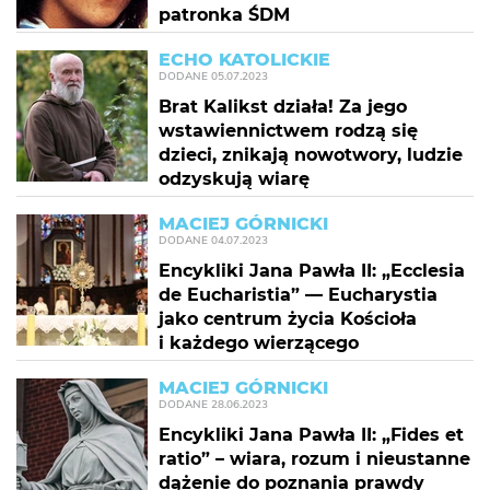
patronka ŚDM
ECHO KATOLICKIE
DODANE
05.07.2023
Brat Kalikst działa! Za jego
wstawiennictwem rodzą się
dzieci, znikają nowotwory, ludzie
odzyskują wiarę
MACIEJ GÓRNICKI
DODANE
04.07.2023
Encykliki Jana Pawła II: „Ecclesia
de Eucharistia” — Eucharystia
jako centrum życia Kościoła
i każdego wierzącego
MACIEJ GÓRNICKI
DODANE
28.06.2023
Encykliki Jana Pawła II: „Fides et
ratio” – wiara, rozum i nieustanne
dążenie do poznania prawdy