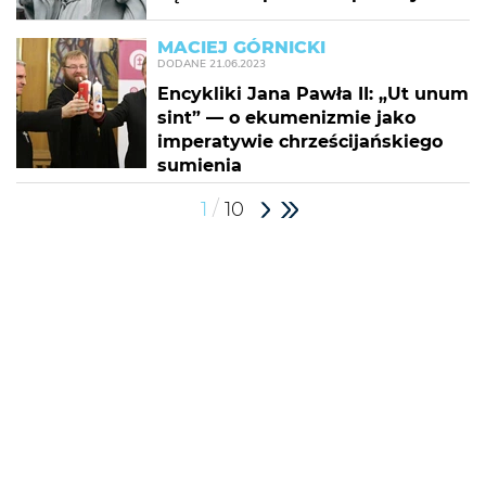
MACIEJ GÓRNICKI
DODANE
21.06.2023
Encykliki Jana Pawła II: „Ut unum
sint” — o ekumenizmie jako
imperatywie chrześcijańskiego
sumienia
/
1
10