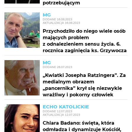
potrzebującym
MG
DODANE
16.08.2023
AKTUALIZACJA
16.08.2023
Przychodziło do niego wiele osób
mających problem
z odnalezieniem sensu życia. 6.
rocznica zaginięcia ks. Grzywocza
MG
DODANE
26.07.2023
„Kwiatki Josepha Ratzingera”. Za
medialnym obrazem
„pancernika” krył się niezwykle
wrażliwy i pokorny człowiek
ECHO KATOLICKIE
DODANE
12.07.2023
AKTUALIZACJA
12.07.2023
Chiara Badano: święta, która
odmładza i dynamizuje Kościół,