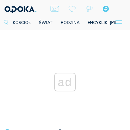
KOŚCIÓŁ
ŚWIAT
RODZINA
ENCYKLIKI JPII
SE
ad