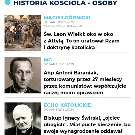
HISTORIA KOŚCIOŁA - OSOBY
MACIEJ GÓRNICKI
DODANE
09.05.2025
AKTUALIZACJA
10.11.2025
Św. Leon Wielki: oko w oko
z Attylą. To on uratował Rzym
i doktrynę katolicką
MG
DODANE
13.01.2025
Abp Antoni Baraniak,
torturowany przez 27 miesięcy
przez komunistów: współczujcie
raczej moim oprawcom
ECHO KATOLICKIE
DODANE
28.11.2024
Biskup Ignacy Świrski, „ojciec
ubogich”. Miał puste kieszenie, bo
swoje wynagrodzenie oddawał