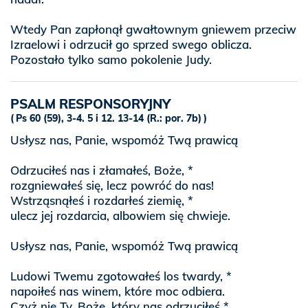
Wtedy Pan zapłonął gwałtownym gniewem przeciw
Izraelowi i odrzucił go sprzed swego oblicza.
Pozostało tylko samo pokolenie Judy.
PSALM RESPONSORYJNY
Ps 60 (59), 3-4. 5 i 12. 13-14 (R.: por. 7b)
Usłysz nas, Panie, wspomóż Twą prawicą
Odrzuciłeś nas i złamałeś, Boże, *
rozgniewałeś się, lecz powróć do nas!
Wstrząsnąłeś i rozdarłeś ziemię, *
ulecz jej rozdarcia, albowiem się chwieje.
Usłysz nas, Panie, wspomóż Twą prawicą
Ludowi Twemu zgotowałeś los twardy, *
napoiłeś nas winem, które moc odbiera.
Czyż nie Ty, Boże, który nas odrzuciłeś *