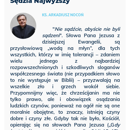
Sędzia Najwyższy
KS. ARKADIUSZ NOCOŃ
"
Nie sądźcie, abyście nie byli
sądzeni
". Słowa Pana Jezusa z
dzisiejszej Ewangelii, są
przysłowiową „wodą na młyn”, dla tych
wszystkich, którzy w imię tolerancji – zdaniem
wielu jednego z najbardziej
rozpowszechnionych i szkodliwych sloganów
współczesnego świata (nie przypadkiem słowo
to nie występuje w Biblii) – przyzwalają na
wszelkie zło i grzech wokół siebie.
Przypomnijmy więc, że chrześcijanin ma nie
tylko prawo, ale i obowiązek osądzania
ludzkich czynów, ponieważ na ogół nie są one
moralnie obojętne, to znaczy, istnieją czyny
dobre i czyny złe. Gdyby tak nie było, Kościół,
opierając się na słowach Pana Jezusa („G
dy