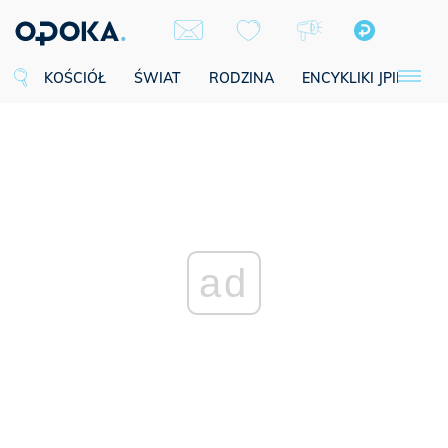
KOŚCIÓŁ
ŚWIAT
RODZINA
ENCYKLIKI JPII
SE
ad