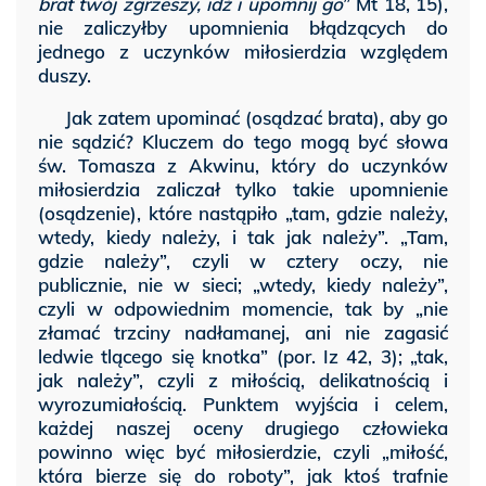
brat twój zgrzeszy, idź i upomnij go
” Mt 18, 15),
nie zaliczyłby upomnienia błądzących do
jednego z uczynków miłosierdzia względem
duszy.
Jak zatem upominać (osądzać brata), aby go
nie sądzić? Kluczem do tego mogą być słowa
św. Tomasza z Akwinu, który do uczynków
miłosierdzia zaliczał tylko takie upomnienie
(osądzenie), które nastąpiło „tam, gdzie należy,
wtedy, kiedy należy, i tak jak należy”. „Tam,
gdzie należy”, czyli w cztery oczy, nie
publicznie, nie w sieci; „wtedy, kiedy należy”,
czyli w odpowiednim momencie, tak by „nie
złamać trzciny nadłamanej, ani nie zagasić
ledwie tlącego się knotka” (por. Iz 42, 3); „tak,
jak należy”, czyli z miłością, delikatnością i
wyrozumiałością. Punktem wyjścia i celem,
każdej naszej oceny drugiego człowieka
powinno więc być miłosierdzie, czyli „miłość,
która bierze się do roboty”, jak ktoś trafnie