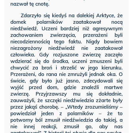
nazwał tę cnotę.
Zdarzyło się kiedyś na dalekiej Arktyce, że
domek polarników zaatakował nocą
niedźwiedź. Uczeni bardziej niż agresywnym
zachowaniem zwierzęcia, przerażeni byli
niecodziennością tego faktu. Nigdy bowiem
niezagrożony niedźwiedź nie zaatakował
człowieka. Gdy rozjuszone zwierzę zaczęło
wdzierać się do środka, uczeni zmuszeni byli
chwycić za broń i strzelić w jego kierunku.
Przerażeni, do rana nie zmrużyli jednak oka. O
świcie, gdy było już jasno, zdecydowali się
wyjść przed dom, gdzie znaleźli martwe
zwierzę. Przyjrzawszy mu się dokładnie,
zauważyli, że szczęki niedźwiedzia zżarte były
przez jakąś chorobę. – „Wtedy zrozumieliśmy –
powiedział jeden z polarników – że to
potworny ból zmusił niedźwiedzia do takiej, a
nie innej reakcji, zmusił go, aby nas
zaatakować”. Z historii tej płynie dla nas nauka,