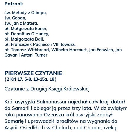
Patroni:
św. Metody z Olimpu,
św. Goban,
św. Jan z Matera,
bł. Małgorzata Ebner,
bł. Dermitius O'Hurley,
bł. Małgorzata Ball,
bł. Franciszek Pacheco i VIII towarz.,
bł. Tomasz Withbread, Wilhelm Harcourt, Jan Fenwich, Jan
Gavan i Antoni Turner
PIERWSZE CZYTANIE
2 Krl 17, 5-8. 13-15a. 18
Czytanie z Drugiej Księgi Królewskiej
Król asyryjski Salmanassar najechał cały kraj, dotarł
do Samarii i oblegał ją przez trzy lata. W dziewiątym
roku panowania Ozeasza król asyryjski zdobył
Samarię i uprowadził Izraelitów na wygnanie do
Asyrii. Osiedlił ich w Chalach, nad Chabor, rzeką