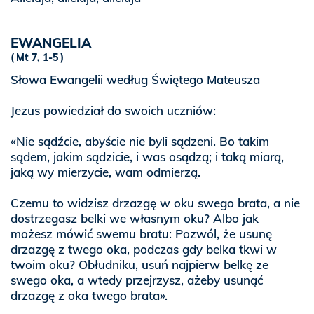
EWANGELIA
Mt 7, 1-5
Słowa Ewangelii według Świętego Mateusza
Jezus powiedział do swoich uczniów:
«Nie sądźcie, abyście nie byli sądzeni. Bo takim
sądem, jakim sądzicie, i was osądzą; i taką miarą,
jaką wy mierzycie, wam odmierzą.
Czemu to widzisz drzazgę w oku swego brata, a nie
dostrzegasz belki we własnym oku? Albo jak
możesz mówić swemu bratu: Pozwól, że usunę
drzazgę z twego oka, podczas gdy belka tkwi w
twoim oku? Obłudniku, usuń najpierw belkę ze
swego oka, a wtedy przejrzysz, ażeby usunąć
drzazgę z oka twego brata».