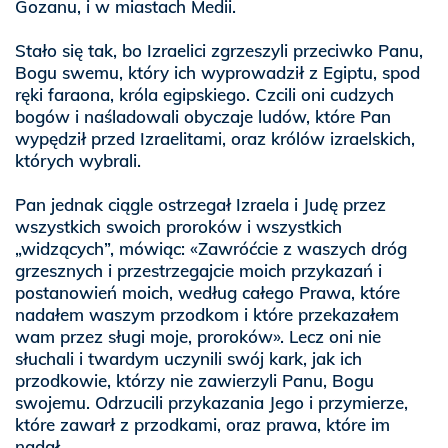
Gozanu, i w miastach Medii.
Stało się tak, bo Izraelici zgrzeszyli przeciwko Panu,
Bogu swemu, który ich wyprowadził z Egiptu, spod
ręki faraona, króla egipskiego. Czcili oni cudzych
bogów i naśladowali obyczaje ludów, które Pan
wypędził przed Izraelitami, oraz królów izraelskich,
których wybrali.
Pan jednak ciągle ostrzegał Izraela i Judę przez
wszystkich swoich proroków i wszystkich
„widzących”, mówiąc: «Zawróćcie z waszych dróg
grzesznych i przestrzegajcie moich przykazań i
postanowień moich, według całego Prawa, które
nadałem waszym przodkom i które przekazałem
wam przez sługi moje, proroków». Lecz oni nie
słuchali i twardym uczynili swój kark, jak ich
przodkowie, którzy nie zawierzyli Panu, Bogu
swojemu. Odrzucili przykazania Jego i przymierze,
które zawarł z przodkami, oraz prawa, które im
nadał.