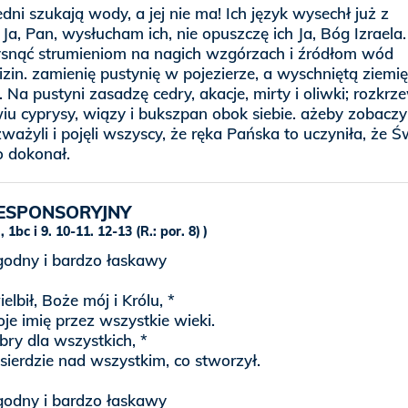
edni szukają wody, a jej nie ma! Ich język wysechł już z
 Ja, Pan, wysłucham ich, nie opuszczę ich Ja, Bóg Izraela.
snąć strumieniom na nagich wzgórzach i źródłom wód
zin. zamienię pustynię w pojezierze, a wyschniętą ziemi
 Na pustyni zasadzę cedry, akacje, mirty i oliwki; rozkrz
u cyprysy, wiązy i bukszpan obok siebie. ażeby zobaczyli
zważyli i pojęli wszyscy, że ręka Pańska to uczyniła, że Ś
o dokonał.
ESPONSORYJNY
, 1bc i 9. 10-11. 12-13 (R.: por. 8)
agodny i bardzo łaskawy
elbił, Boże mój i Królu, *
oje imię przez wszystkie wieki.
bry dla wszystkich, *
sierdzie nad wszystkim, co stworzył.
agodny i bardzo łaskawy