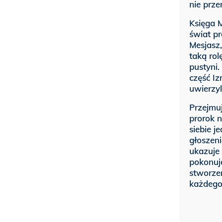
nie prze
Księga 
świat pr
Mesjasz
taką rol
pustyni
część Iz
uwierzyli
Przejmuj
prorok 
siebie j
głoszeni
ukazuje
pokonuj
stworzen
każdego