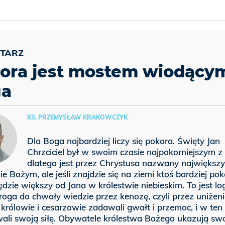
ora jest mostem wiodący
ga
KS. PRZEMYSŁAW KRAKOWCZYK
Dla Boga najbardziej liczy się pokora. Święty Jan
Chrzciciel był w swoim czasie najpokorniejszym z 
dlatego jest przez Chrystusa nazwany najwięks
ie Bożym, ale jeśli znajdzie się na ziemi ktoś bardziej po
ędzie większy od Jana w królestwie niebieskim. To jest lo
oga do chwały wiedzie przez kenozę, czyli przez uniżeni
królowie i cesarzowie zadawali gwałt i przemoc, i w ten
ali swoją siłę. Obywatele królestwa Bożego ukazują swo