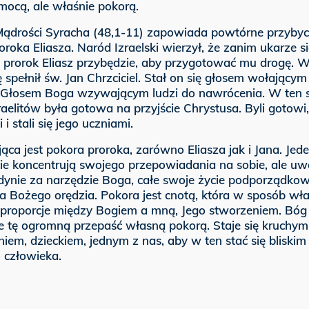
mocą, ale właśnie pokorą.
Mądrości Syracha (48,1-11) zapowiada powtórne przybyc
oroka Eliasza. Naród Izraelski wierzył, że zanim ukarze s
, prorok Eliasz przybędzie, aby przygotować mu drogę. W
ę spełnił św. Jan Chrzciciel. Stał on się głosem wołającym
. Głosem Boga wzywającym ludzi do nawrócenia. W ten 
raelitów była gotowa na przyjście Chrystusa. Byli gotowi,
 i stali się jego uczniami.
ąca jest pokora proroka, zarówno Eliasza jak i Jana. Jede
nie koncentrują swojego przepowiadania na sobie, ale uw
edynie za narzędzie Boga, całe swoje życie podporządkow
a Bożego orędzia. Pokora jest cnotą, która w sposób wł
 proporcje między Bogiem a mną, Jego stworzeniem. Bóg
e tę ogromną przepaść własną pokorą. Staje się kruchym
iem, dzieckiem, jednym z nas, aby w ten stać się bliskim
 człowieka.