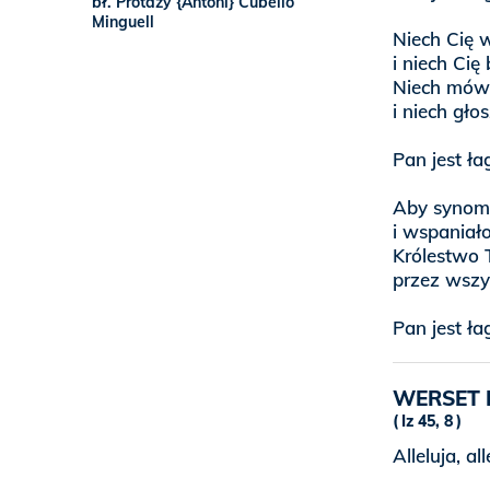
bł. Protazy {Antoni} Cubello
Minguell
Niech Cię w
i niech Ci
Niech mówi
i niech gło
Pan jest ł
Aby synom 
i wspaniał
Królestwo 
przez wszy
Pan jest ł
WERSET 
Iz 45, 8
Alleluja, all