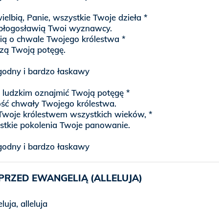
ielbią, Panie, wszystkie Twoje dzieła *
ę błogosławią Twoi wyznawcy.
ą o chwale Twojego królestwa *
szą Twoją potęgę.
agodny i bardzo łaskawy
ludzkim oznajmić Twoją potęgę *
ość chwały Twojego królestwa.
Twoje królestwem wszystkich wieków, *
stkie pokolenia Twoje panowanie.
agodny i bardzo łaskawy
PRZED EWANGELIĄ (ALLELUJA)
eluja, alleluja