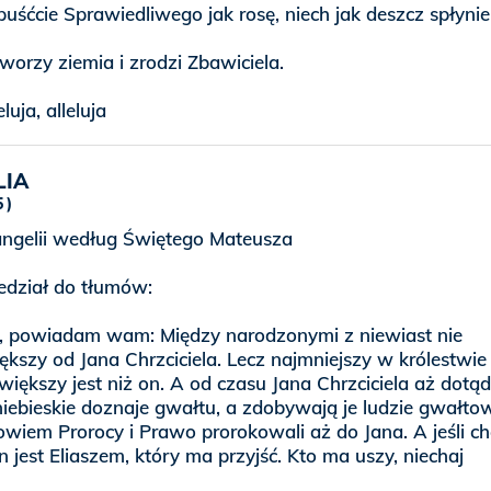
puśćcie Sprawiedliwego jak rosę, niech jak deszcz spłynie
tworzy ziemia i zrodzi Zbawiciela.
eluja, alleluja
LIA
5
gelii według Świętego Mateusza
edział do tłumów:
 powiadam wam: Między narodzonymi z niewiast nie
kszy od Jana Chrzciciela. Lecz najmniejszy w królestwie
większy jest niż on. A od czasu Jana Chrzciciela aż dotąd
niebieskie doznaje gwałtu, a zdobywają je ludzie gwałtow
wiem Prorocy i Prawo prorokowali aż do Jana. A jeśli ch
n jest Eliaszem, który ma przyjść. Kto ma uszy, niechaj