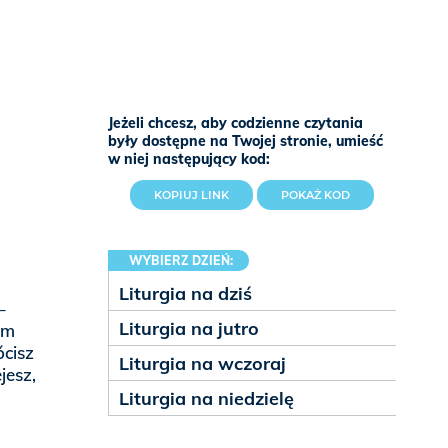
Jeżeli chcesz, aby codzienne czytania
były dostępne na Twojej stronie, umieść
w niej następujący kod:
KOPIUJ LINK
POKAŻ KOD
WYBIERZ DZIEŃ:
Liturgia na dziś
–
Liturgia na jutro
am
ócisz
Liturgia na wczoraj
jesz,
Liturgia na niedzielę