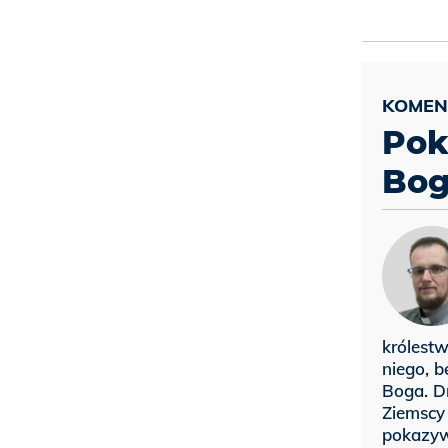
Pok
Bo
królestw
niego, b
Boga. Dr
Ziemscy 
pokazyw