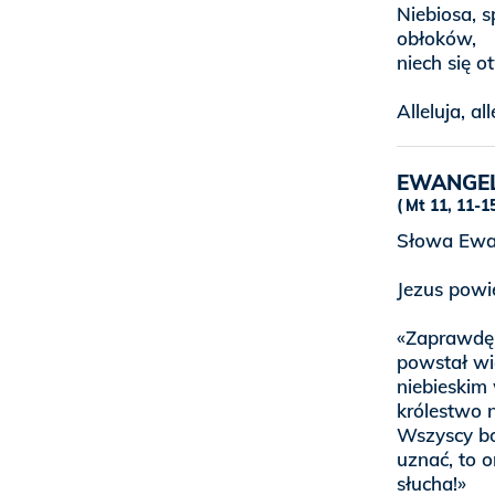
Niebiosa, s
obłoków,
niech się o
Alleluja, all
EWANGE
Mt 11, 11-1
Słowa Ewan
Jezus powi
«Zaprawdę,
powstał wię
niebieskim 
królestwo 
Wszyscy bo
uznać, to o
słucha!»