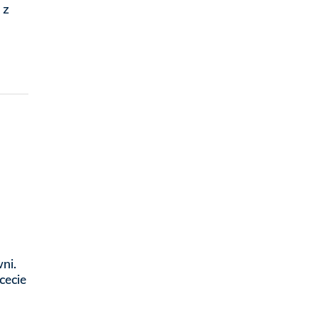
 z
ni.
cecie