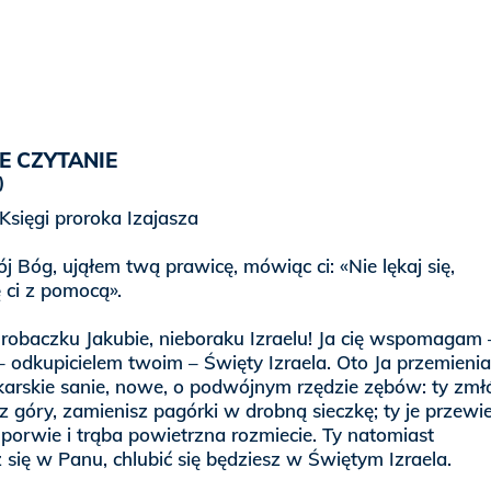
E CZYTANIE
Księgi proroka Izajasza
ój Bóg, ująłem twą prawicę, mówiąc ci: «Nie lękaj się,
 ci z pomocą».
, robaczku Jakubie, nieboraku Izraelu! Ja cię wspomagam 
 odkupicielem twoim – Święty Izraela. Oto Ja przemieni
karskie sanie, nowe, o podwójnym rzędzie zębów: ty zmł
z góry, zamienisz pagórki w drobną sieczkę; ty je przewie
 porwie i trąba powietrzna rozmiecie. Ty natomiast
 się w Panu, chlubić się będziesz w Świętym Izraela.