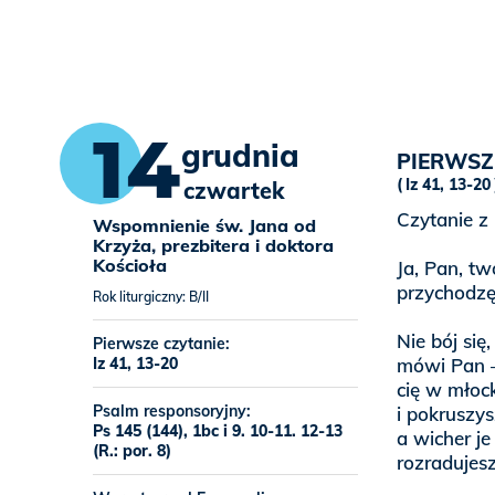
14
grudnia
PIERWSZ
Iz 41, 13-20
czwartek
Czytanie z 
Wspomnienie św. Jana od
Krzyża, prezbitera i doktora
Kościoła
Ja, Pan, tw
przychodzę
Rok liturgiczny: B/II
Nie bój się
Pierwsze czytanie:
Iz 41, 13-20
mówi Pan –
cię w młoc
Psalm responsoryjny:
i pokruszys
Ps 145 (144), 1bc i 9. 10-11. 12-13
a wicher je
(R.: por. 8)
rozradujesz