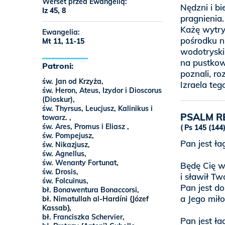
Werset przed Ewangelią:
Nędzni i bi
Iz 45, 8
pragnienia.
Każę wytry
Ewangelia:
pośrodku ni
Mt 11, 11-15
wodotryski.
na pustkowi
Patroni:
poznali, ro
św. Jan od Krzyża
,
Izraela teg
św. Heron, Ateus, Izydor i Dioscorus
(Dioskur),
św. Thyrsus, Leucjusz, Kalinikus i
PSALM R
towarz. ,
św. Ares, Promus i Eliasz ,
Ps 145 (144)
św. Pompejusz,
Pan jest ł
św. Nikazjusz,
św. Agnellus,
św. Wenanty Fortunat,
Będę Cię wi
św. Drosis,
i sławił Tw
św. Folcuinus,
Pan jest do
bł. Bonawentura Bonaccorsi,
a Jego miło
bł. Nimatullah al-Hardíni {Józef
Kassab}
,
bł. Franciszka Schervier,
Pan jest ł