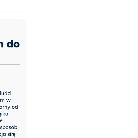
m do
ludzi,
zym w
korny od
gika
e.
 sposób
ją siłę