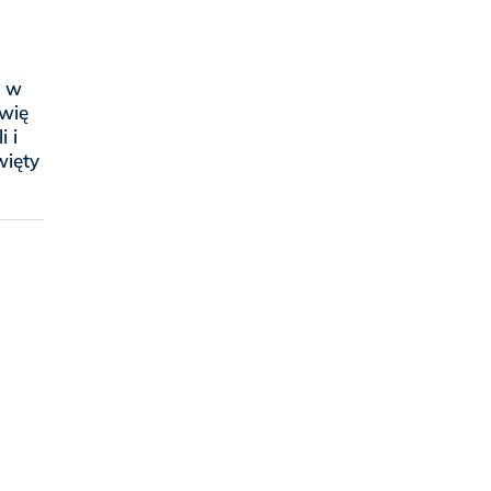
ę w
ewię
 i
więty