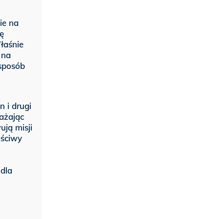
ie na
ię
łaśnie
 na
sposób
n i drugi
ażając
ują misji
aściwy
 dla