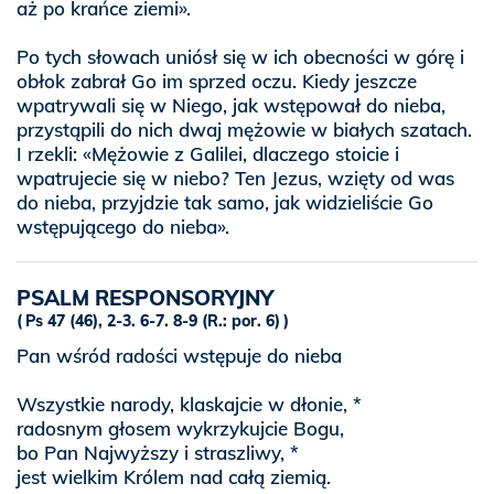
aż po krańce ziemi».
Po tych słowach uniósł się w ich obecności w górę i
obłok zabrał Go im sprzed oczu. Kiedy jeszcze
wpatrywali się w Niego, jak wstępował do nieba,
przystąpili do nich dwaj mężowie w białych szatach.
I rzekli: «Mężowie z Galilei, dlaczego stoicie i
wpatrujecie się w niebo? Ten Jezus, wzięty od was
do nieba, przyjdzie tak samo, jak widzieliście Go
wstępującego do nieba».
PSALM RESPONSORYJNY
Ps 47 (46), 2-3. 6-7. 8-9 (R.: por. 6)
Pan wśród radości wstępuje do nieba
Wszystkie narody, klaskajcie w dłonie, *
radosnym głosem wykrzykujcie Bogu,
bo Pan Najwyższy i straszliwy, *
jest wielkim Królem nad całą ziemią.