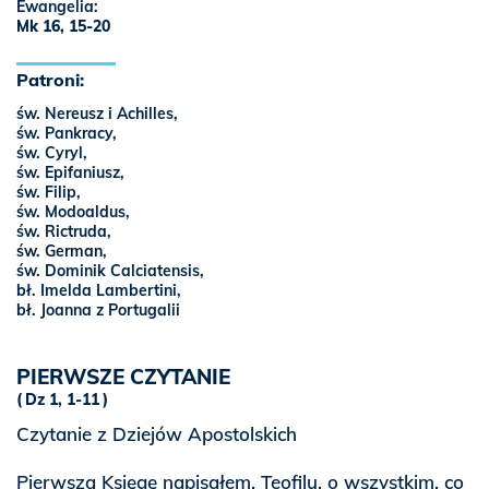
Ewangelia:
Mk 16, 15-20
Patroni:
św. Nereusz i Achilles,
św. Pankracy,
św. Cyryl,
św. Epifaniusz,
św. Filip,
św. Modoaldus,
św. Rictruda,
św. German
,
św. Dominik Calciatensis,
bł. Imelda Lambertini,
bł. Joanna z Portugalii
PIERWSZE CZYTANIE
Dz 1, 1-11
Czytanie z Dziejów Apostolskich
Pierwszą Księgę napisałem, Teofilu, o wszystkim, co