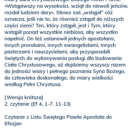
«Wstąpiwszy na wysokości, wziął do niewoli jeńców,
rozdał ludziom dary». Słowo zaś „wstąpił” cóż
oznacza, jeśli nie to, że również zstąpił do niższych
części ziemi? Ten, który zstąpił, jest i Tym, który
wstąpił ponad wszystkie niebiosa, aby wszystko
napełnić. On też ustanowił jednych apostołami,
innych prorokami, innych ewangelistami, innych
pasterzami i nauczycielami, aby przysposobili
świętych do wykonywania posługi dla budowania
Ciała Chrystusowego, aż dojdziemy wszyscy razem
do jedności wiary i pełnego poznania Syna Bożego,
do człowieka doskonałego, do miary wielkości
według Pełni Chrystusa.
[Wersja krótsza]
2. czytanie (Ef 4, 1-7. 11-13)
Czytanie z Listu Świętego Pawła Apostoła do
Efezjan