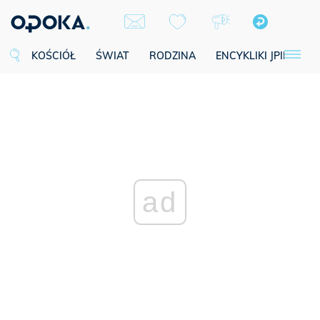
KOŚCIÓŁ
ŚWIAT
RODZINA
ENCYKLIKI JPII
SE
ad