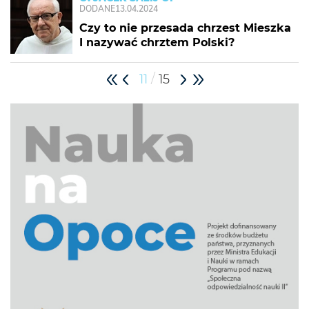
DODANE
13.04.2024
Czy to nie przesada chrzest Mieszka
I nazywać chrztem Polski?
/
11
15