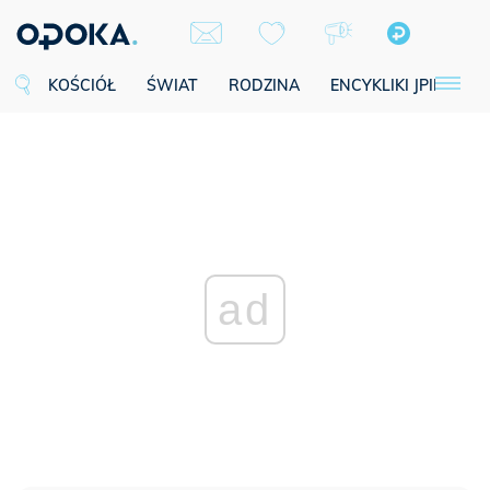
KOŚCIÓŁ
ŚWIAT
RODZINA
ENCYKLIKI JPII
SE
ad