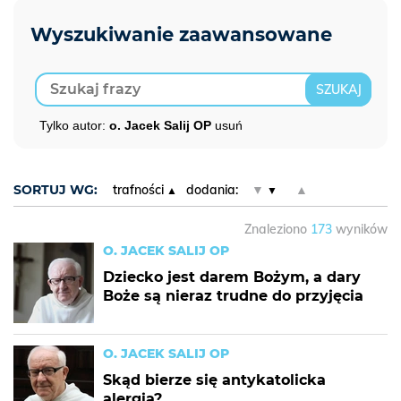
Tylko autor:
o. Jacek Salij OP
usuń
SORTUJ WG:
trafności
dodania:
▼
▲
Znaleziono
173
wyników
O. JACEK SALIJ OP
Dziecko jest darem Bożym, a dary
Boże są nieraz trudne do przyjęcia
O. JACEK SALIJ OP
Skąd bierze się antykatolicka
alergia?