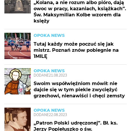
„Kolana, a nie rozum albo pióro, dają
owoc w pracy, kazaniach, książkach”.
Św. Maksymilian Kolbe wzorem dla
księży
OPOKA NEWS
Tutaj każdy może poczuć się jak
mistrz. Poznań znów pobiegnie na
1MILĘ
OPOKA NEWS
DODANE
21.08.2023
Swoim współwięźniom mówił: nie
dajcie się w tym piekle zwyciężyć
grzechowi, nienawiści i chęci zemsty
OPOKA NEWS
DODANE
22.08.2023
„Patron Polski udręczonej”. Bł. ks.
Jerzy Popiełuszko o św.