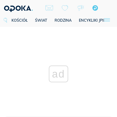
KOŚCIÓŁ
ŚWIAT
RODZINA
ENCYKLIKI JPII
SE
ad