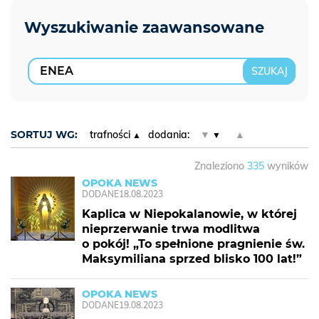
SORTUJ WG:
trafności
dodania:
▼
▲
Znaleziono
335
wyników
OPOKA NEWS
DODANE
18.08.2023
Kaplica w Niepokalanowie, w której
nieprzerwanie trwa modlitwa
o pokój! „To spełnione pragnienie św.
Maksymiliana sprzed blisko 100 lat!”
OPOKA NEWS
DODANE
19.08.2023