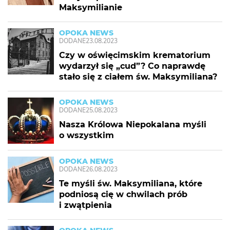
Maksymilianie
OPOKA NEWS
DODANE
23.08.2023
Czy w oświęcimskim krematorium
wydarzył się „cud”? Co naprawdę
stało się z ciałem św. Maksymiliana?
OPOKA NEWS
DODANE
25.08.2023
Nasza Królowa Niepokalana myśli
o wszystkim
OPOKA NEWS
DODANE
26.08.2023
Te myśli św. Maksymiliana, które
podniosą cię w chwilach prób
i zwątpienia