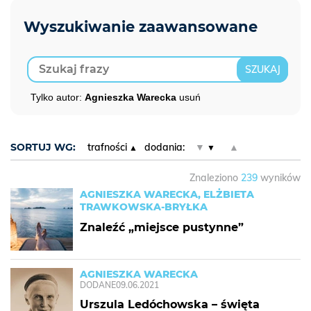
Tylko autor:
Agnieszka Warecka
usuń
SORTUJ WG:
trafności
dodania:
▼
▲
Znaleziono
239
wyników
AGNIESZKA WARECKA, ELŻBIETA
TRAWKOWSKA-BRYŁKA
Znaleźć „miejsce pustynne”
AGNIESZKA WARECKA
DODANE
09.06.2021
Urszula Ledóchowska – święta