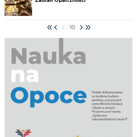
Zaufali Opatrzności
/
2
10