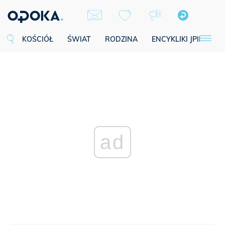
KOŚCIÓŁ
ŚWIAT
RODZINA
ENCYKLIKI JPII
SE
ad