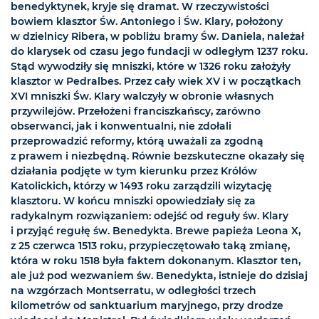
benedyktynek, kryje się dramat. W rzeczywistości
bowiem klasztor Św. Antoniego i Św. Klary, położony
w dzielnicy Ribera, w pobliżu bramy Św. Daniela, należał
do klarysek od czasu jego fundacji w odległym 1237 roku.
Stąd wywodziły się mniszki, które w 1326 roku założyły
klasztor w Pedralbes. Przez cały wiek XV i w początkach
XVI mniszki Św. Klary walczyły w obronie własnych
przywilejów. Przełożeni franciszkańscy, zarówno
obserwanci, jak i konwentualni, nie zdołali
przeprowadzić reformy, którą uważali za zgodną
z prawem i niezbędną. Równie bezskuteczne okazały się
działania podjęte w tym kierunku przez Królów
Katolickich, którzy w 1493 roku zarządzili wizytację
klasztoru. W końcu mniszki opowiedziały się za
radykalnym rozwiązaniem: odejść od reguły św. Klary
i przyjąć regułę św. Benedykta. Brewe papieża Leona X,
z 25 czerwca 1513 roku, przypieczętowało taką zmianę,
która w roku 1518 była faktem dokonanym. Klasztor ten,
ale już pod wezwaniem św. Benedykta, istnieje do dzisiaj
na wzgórzach Montserratu, w odległości trzech
kilometrów od sanktuarium maryjnego, przy drodze