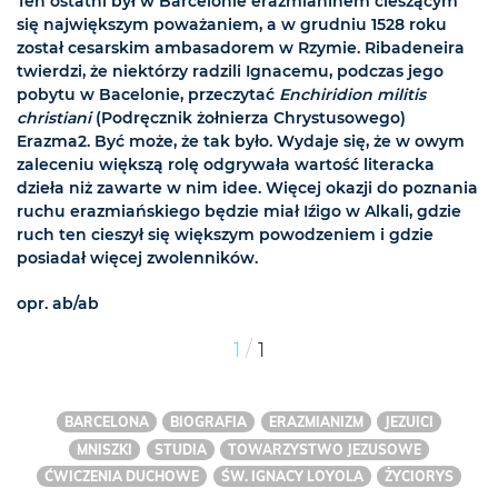
Ten ostatni był w Barcelonie erazmianinem cieszącym
się największym poważaniem, a w grudniu 1528 roku
został cesarskim ambasadorem w Rzymie. Ribadeneira
twierdzi, że niektórzy radzili Ignacemu, podczas jego
pobytu w Bacelonie, przeczytać
Enchiridion militis
christiani
(Podręcznik żołnierza Chrystusowego)
Erazma2. Być może, że tak było. Wydaje się, że w owym
zaleceniu większą rolę odgrywała wartość literacka
dzieła niż zawarte w nim idee. Więcej okazji do poznania
ruchu erazmiańskiego będzie miał Iźigo w Alkali, gdzie
ruch ten cieszył się większym powodzeniem i gdzie
posiadał więcej zwolenników.
opr. ab/ab
/
1
1
BARCELONA
BIOGRAFIA
ERAZMIANIZM
JEZUICI
MNISZKI
STUDIA
TOWARZYSTWO JEZUSOWE
ĆWICZENIA DUCHOWE
ŚW. IGNACY LOYOLA
ŻYCIORYS