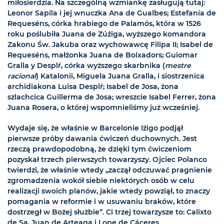
miłosierdzia. Na szczególną wzmiankę zasługują tutaj:
Leonor Sapila i jej wnuczka Ana de Gualbes; Estefanía de
Requeséns, córka hrabiego de Palamós, która w 1526
roku poślubiła Juana de Zúźiga, wyższego komandora
Zakonu Św. Jakuba oraz wychowawcę Filipa II; Isabel de
Requeséns, małżonka Juana de Boixadors; Guiomar
Gralla y Desplŕ, córka wyższego skarbnika (
mestre
racional
) Katalonii, Miguela Juana Gralla, i siostrzenica
archidiakona Luisa Desplŕ; Isabel de Josa, żona
szlachcica Guillerma de Josa; wreszcie Isabel Ferrer, żona
Juana Rosera, o której wspomnieliśmy już wcześniej.
Wydaje się, że właśnie w Barcelonie Iźigo podjął
pierwsze próby dawania ćwiczeń duchownych. Jest
rzeczą prawdopodobną, że dzięki tym ćwiczeniom
pozyskał trzech pierwszych towarzyszy. Ojciec Polanco
twierdzi, że właśnie wtedy „zaczął odczuwać pragnienie
zgromadzenia wokół siebie niektórych osób w celu
realizacji swoich planów, jakie wtedy powziął, to znaczy
pomagania w reformie i w usuwaniu braków, które
dostrzegł w Bożej służbie”. Ci trzej towarzysze to: Calixto
de Sa, Juan de Arteaga i Lope de Cáceres.