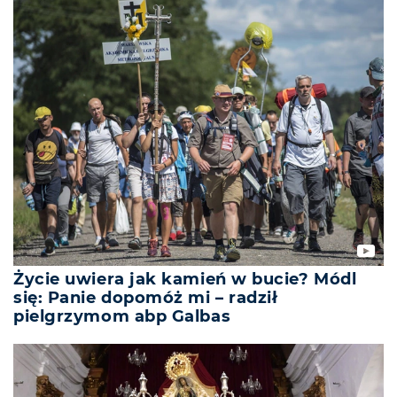
Życie uwiera jak kamień w bucie? Módl
się: Panie dopomóż mi – radził
pielgrzymom abp Galbas