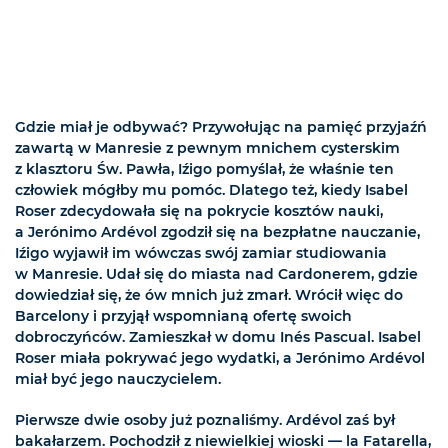
Gdzie miał je odbywać? Przywołując na pamięć przyjaźń
zawartą w Manresie z pewnym mnichem cysterskim
z klasztoru Św. Pawła, Iźigo pomyślał, że właśnie ten
człowiek mógłby mu pomóc. Dlatego też, kiedy Isabel
Roser zdecydowała się na pokrycie kosztów nauki,
a Jerónimo Ardévol zgodził się na bezpłatne nauczanie,
Iźigo wyjawił im wówczas swój zamiar studiowania
w Manresie. Udał się do miasta nad Cardonerem, gdzie
dowiedział się, że ów mnich już zmarł. Wrócił więc do
Barcelony i przyjął wspomnianą ofertę swoich
dobroczyńców. Zamieszkał w domu Inés Pascual. Isabel
Roser miała pokrywać jego wydatki, a Jerónimo Ardévol
miał być jego nauczycielem.
Pierwsze dwie osoby już poznaliśmy. Ardévol zaś był
bakałarzem. Pochodził z niewielkiej wioski — la Fatarella,