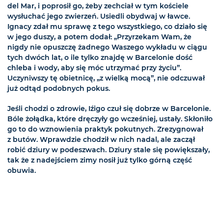
del Mar, i poprosił go, żeby zechciał w tym kościele
wysłuchać jego zwierzeń. Usiedli obydwaj w ławce.
Ignacy zdał mu sprawę z tego wszystkiego, co działo się
w jego duszy, a potem dodał: „Przyrzekam Wam, że
nigdy nie opuszczę żadnego Waszego wykładu w ciągu
tych dwóch lat, o ile tylko znajdę w Barcelonie dość
chleba i wody, aby się móc utrzymać przy życiu”.
Uczyniwszy tę obietnicę, „z wielką mocą”, nie odczuwał
już odtąd podobnych pokus.
Jeśli chodzi o zdrowie, Iźigo czuł się dobrze w Barcelonie.
Bóle żołądka, które dręczyły go wcześniej, ustały. Skłoniło
go to do wznowienia praktyk pokutnych. Zrezygnował
z butów. Wprawdzie chodził w nich nadal, ale zaczął
robić dziury w podeszwach. Dziury stale się powiększały,
tak że z nadejściem zimy nosił już tylko górną część
obuwia.