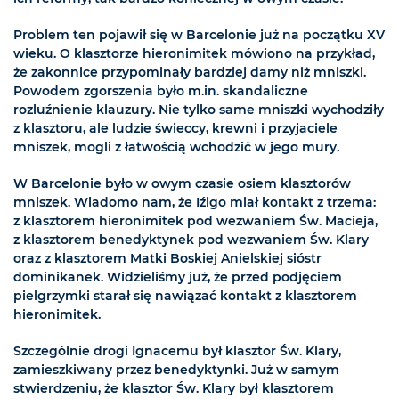
Problem ten pojawił się w Barcelonie już na początku XV
wieku. O klasztorze hieronimitek mówiono na przykład,
że zakonnice przypominały bardziej damy niż mniszki.
Powodem zgorszenia było m.in. skandaliczne
rozluźnienie klauzury. Nie tylko same mniszki wychodziły
z klasztoru, ale ludzie świeccy, krewni i przyjaciele
mniszek, mogli z łatwością wchodzić w jego mury.
W Barcelonie było w owym czasie osiem klasztorów
mniszek. Wiadomo nam, że Iźigo miał kontakt z trzema:
z klasztorem hieronimitek pod wezwaniem Św. Macieja,
z klasztorem benedyktynek pod wezwaniem Św. Klary
oraz z klasztorem Matki Boskiej Anielskiej sióstr
dominikanek. Widzieliśmy już, że przed podjęciem
pielgrzymki starał się nawiązać kontakt z klasztorem
hieronimitek.
Szczególnie drogi Ignacemu był klasztor Św. Klary,
zamieszkiwany przez benedyktynki. Już w samym
stwierdzeniu, że klasztor Św. Klary był klasztorem