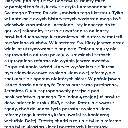
klarysek pod regułę św. Benedykta. Należy mieć
w pamięci ten fakt, kiedy się czyta korespondencję
Świętego z Teresą Rajadell, mniszką tego klasztoru. Tylko
w kontekście owych historycznych wydarzeń mogą być
właściwie zrozumiane i ocenione listy Ignacego do tej
gorliwej zakonnicy, słusznie uważane za najlepszy
przykład duchowego kierownictwa ich autora w materii
rozróżniana duchów. W klasztorze Św. Klary jeszcze przez
wiele lat utrzymywało się napięcie. Zmiana reguły nie
zaprowadziła od razu pokoju w umysłach i sercach,
a upragniona reforma nie wydała jeszcze owoców.
Grupa zakonnic, wśród których wyróżniała się Teresa,
była zdecydowanym zwolennikiem owej reformy, ale
spotkała się z oporem niektórych sióstr. W późniejszych
latach doszło do tego, że Teresa oraz sama przełożona,
Jerónima Oluja, zaproponowały przejście pod
posłuszeństwo Ignacego. Ten jednak, mając już przykre
doświadczenie z roku 1547, z Isabel Roser, nie wyraził
zgody, choć do końca życia pozostał zwolennikiem
reformy tego klasztoru, którą uważał za konieczną
w służbie Bożej. Zresztą chodziło mu nie tylko o reformę
tego tylko klasztoru, lecz i pozostałych klasztorów