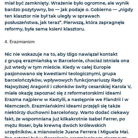
miał być zamknięty. Wrażenie było ogromne, ale wynik
bardzo pozytywny, bo — jak podaje o. Gobierno — „nigdy
ten klasztor nie był tak uległy w sprawach
posłuszeństwa, jak teraz”. Pierwszą, która zapragnęła
reformy, była sama ksieni klasztoru.
4. Erazmianizm
Nic nie wskazuje na to, aby Iźigo nawiązał kontakt
z grupą erazmiańską w Barcelonie, chociaż istniała ona
już wtedy w tym mieście. Kiedy w całej Europie
pasjonowano się kwestiami teologicznymi, grupa
barcelończyków, wpływowych funkcjonariuszy Rady
Najwyższej Aragonii i członków świty cesarskiej Karola V,
miała okazję zapoznać się z reformatorskimi ideami
Erazma najpierw w Kastylii, a następnie we Flandrii i w
Niemczech. Erazmiańskimi ideami przejęli się także
niektórzy duchowni barcelońscy. Warto dodać ciekawy
fakt, że wspomniana już kilkakrotnie Isabel Ferrer, po
mężu Roser, była krewną dwóch królewskich
urzędników, a mianowicie Juana Ferrera i Miguela Mai.