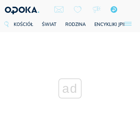
KOŚCIÓŁ
ŚWIAT
RODZINA
ENCYKLIKI JPII
SE
ad