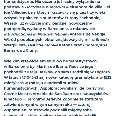
humanistyczne. Nie uczono już łaciny wyłącznie na
podstawie
Doctrinale puerorum
Aleksandra de Villa Dei
(de Villedieu), na którym kształciły się przez trzy wieki
wszystkie pokolenia studentów Europy Zachodniej.
Wszedł już w użycie inny, bardziej nowoczesny
podręcznik, wydany w Barcelonie, a mianowicie
Introductiones in linguam latinam
Antonia de Nebrija.
Wśród przepisanych lektur znajdowały się m.in.:
Eneida
Wergiliusza,
Disticha moralia
Katona oraz
Contemptus
Bernarda z Cluny.
Wielkim krzewicielem studiów humanistycznych
w Barcelonie był Martín de Ibarra. Rodzice jego
pochodzili z Kraju Basków, on sam urodził się w Logroźo.
W latach 1510-1542 zajmował katedrę gramatyki, a w 1532
założył coś w rodzaju akademii studiów
humanistycznych. Współpracownikami de Ibarry byli:
Cosme Mestre, Arnaldo de San Juan oraz nauczyciel św.
Ignacego — Jerónimo Ardévol. Zgodnie ze statutami
zatwierdzonymi w tym samym roku — czterej
wspomniani mistrzowie podzielili między sobą
przedmioty, które mieli wykładać, a także ustalili