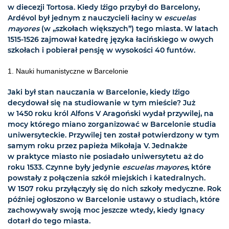
w diecezji Tortosa. Kiedy Iźigo przybył do Barcelony,
Ardévol był jednym z nauczycieli łaciny w
escuelas
mayores
(w „szkołach większych”) tego miasta. W latach
1515-1526 zajmował katedrę języka łacińskiego w owych
szkołach i pobierał pensję w wysokości 40 funtów.
1. Nauki humanistyczne w Barcelonie
Jaki był stan nauczania w Barcelonie, kiedy Iźigo
decydował się na studiowanie w tym mieście? Już
w 1450 roku król Alfons V Aragoński wydał przywilej, na
mocy którego miano zorganizować w Barcelonie studia
uniwersyteckie. Przywilej ten został potwierdzony w tym
samym roku przez papieża Mikołaja V. Jednakże
w praktyce miasto nie posiadało uniwersytetu aż do
roku 1533. Czynne były jedynie
escuelas mayores
, które
powstały z połączenia szkół miejskich i katedralnych.
W 1507 roku przyłączyły się do nich szkoły medyczne. Rok
później ogłoszono w Barcelonie ustawy o studiach, które
zachowywały swoją moc jeszcze wtedy, kiedy Ignacy
dotarł do tego miasta.