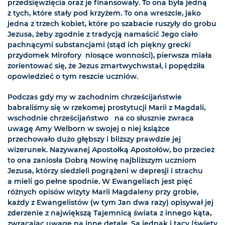
przedsięwzięcia oraz je finansowały. To ona była jedną
z tych, które stały pod krzyżem. To ona wreszcie, jako
jedna z trzech kobiet, które po szabacie ruszyły do grobu
Jezusa, żeby zgodnie z tradycją namaścić Jego ciało
pachnącymi substancjami (stąd ich piękny grecki
przydomek Mirofory  niosące wonności), pierwsza miała
zorientować się, że Jezus zmartwychwstał, i popędziła
opowiedzieć o tym reszcie uczniów.
Podczas gdy my w zachodnim chrześcijaństwie
babraliśmy się w rzekomej prostytucji Marii z Magdali,
wschodnie chrześcijaństwo  na co słusznie zwraca
uwagę Amy Welborn w swojej o niej książce 
przechowało dużo głębszy i bliższy prawdzie jej
wizerunek. Nazywanej Apostołką Apostołów, bo przecież
to ona zaniosła Dobrą Nowinę najbliższym uczniom
Jezusa, którzy siedzieli pogrążeni w depresji i strachu 
a mieli go pełne spodnie. W Ewangeliach jest pięć
różnych opisów wizyty Marii Magdaleny przy grobie,
każdy z Ewangelistów (w tym Jan dwa razy) opisywał jej
zderzenie z największą Tajemnicą świata z innego kąta,
zwracając uwagę na inne detale. Są jednak i tacy (święty