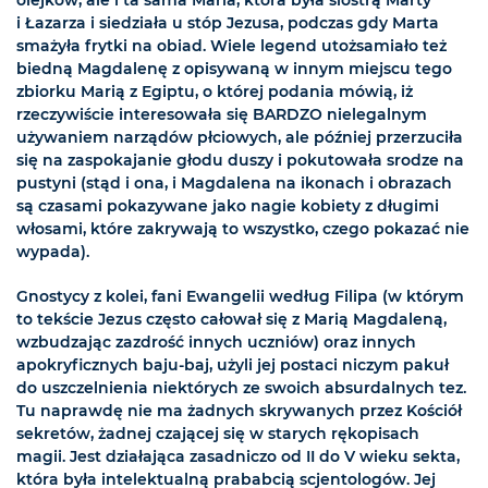
i Łazarza i siedziała u stóp Jezusa, podczas gdy Marta
smażyła frytki na obiad. Wiele legend utożsamiało też
biedną Magdalenę z opisywaną w innym miejscu tego
zbiorku Marią z Egiptu, o której podania mówią, iż
rzeczywiście interesowała się BARDZO nielegalnym
używaniem narządów płciowych, ale później przerzuciła
się na zaspokajanie głodu duszy i pokutowała srodze na
pustyni (stąd i ona, i Magdalena na ikonach i obrazach
są czasami pokazywane jako nagie kobiety z długimi
włosami, które zakrywają to wszystko, czego pokazać nie
wypada).
Gnostycy z kolei, fani Ewangelii według Filipa (w którym
to tekście Jezus często całował się z Marią Magdaleną,
wzbudzając zazdrość innych uczniów) oraz innych
apokryficznych baju-baj, użyli jej postaci niczym pakuł
do uszczelnienia niektórych ze swoich absurdalnych tez.
Tu naprawdę nie ma żadnych skrywanych przez Kościół
sekretów, żadnej czającej się w starych rękopisach
magii. Jest działająca zasadniczo od II do V wieku sekta,
która była intelektualną prababcią scjentologów. Jej