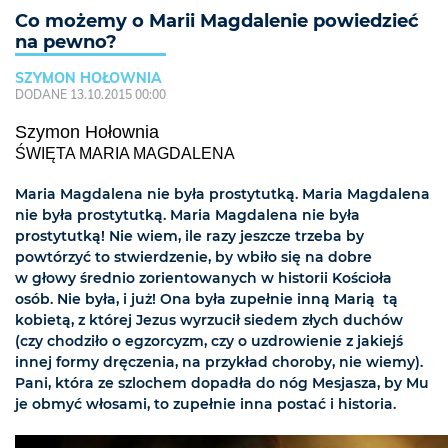
Co możemy o Marii Magdalenie powiedzieć
na pewno?
SZYMON HOŁOWNIA
DODANE 13.10.2015 00:00
Szymon Hołownia
ŚWIĘTA MARIA MAGDALENA
Maria Magdalena nie była prostytutką. Maria Magdalena
nie była prostytutką. Maria Magdalena nie była
prostytutką! Nie wiem, ile razy jeszcze trzeba by
powtórzyć to stwierdzenie, by wbiło się na dobre
w głowy średnio zorientowanych w historii Kościoła
osób. Nie była, i już! Ona była zupełnie inną Marią  tą
kobietą, z której Jezus wyrzucił siedem złych duchów
(czy chodziło o egzorcyzm, czy o uzdrowienie z jakiejś
innej formy dręczenia, na przykład choroby, nie wiemy).
Pani, która ze szlochem dopadła do nóg Mesjasza, by Mu
je obmyć włosami, to zupełnie inna postać i historia.