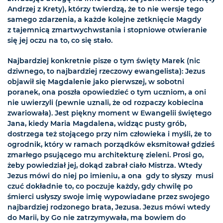
Andrzej z Krety), którzy twierdzą, że to nie wersje tego
samego zdarzenia, a każde kolejne zetknięcie Magdy
z tajemnicą zmartwychwstania i stopniowe otwieranie
się jej oczu na to, co się stało.
Najbardziej konkretnie pisze o tym święty Marek (nic
dziwnego, to najbardziej rzeczowy ewangelista): Jezus
objawił się Magdalenie jako pierwszej, w sobotni
poranek, ona poszła opowiedzieć o tym uczniom, a oni
nie uwierzyli (pewnie uznali, że od rozpaczy kobiecina
zwariowała). Jest piękny moment w Ewangelii świętego
Jana, kiedy Maria Magdalena, widząc pusty grób,
dostrzega też stojącego przy nim człowieka i myśli, że to
ogrodnik, który w ramach porządków eksmitował gdzieś
zmarłego psującego mu architekturę zieleni. Prosi go,
żeby powiedział jej, dokąd zabrał ciało Mistrza. Wtedy
Jezus mówi do niej po imieniu, a ona  gdy to słyszy  musi
czuć dokładnie to, co poczuje każdy, gdy chwilę po
śmierci usłyszy swoje imię wypowiadane przez swojego
najbardziej rodzonego brata, Jezusa. Jezus mówi wtedy
do Marii, by Go nie zatrzymywała, ma bowiem do