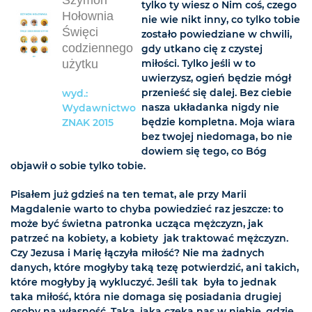
tylko ty wiesz o Nim coś, czego
Hołownia
nie wie nikt inny, co tylko tobie
Święci
zostało powiedziane w chwili,
codziennego
gdy utkano cię z czystej
użytku
miłości. Tylko jeśli w to
uwierzysz, ogień będzie mógł
przenieść się dalej. Bez ciebie
wyd.:
nasza układanka nigdy nie
Wydawnictwo
będzie kompletna. Moja wiara
ZNAK 2015
bez twojej niedomaga, bo nie
dowiem się tego, co Bóg
objawił o sobie tylko tobie.
Pisałem już gdzieś na ten temat, ale przy Marii
Magdalenie warto to chyba powiedzieć raz jeszcze: to
może być świetna patronka ucząca mężczyzn, jak
patrzeć na kobiety, a kobiety  jak traktować mężczyzn.
Czy Jezusa i Marię łączyła miłość? Nie ma żadnych
danych, które mogłyby taką tezę potwierdzić, ani takich,
które mogłyby ją wykluczyć. Jeśli tak  była to jednak
taka miłość, która nie domaga się posiadania drugiej
osoby na własność. Taka, jaka czeka nas w niebie, gdzie