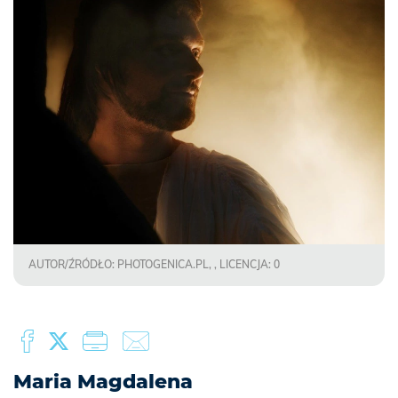
AUTOR/ŹRÓDŁO: PHOTOGENICA.PL, , LICENCJA: 0
Maria Magdalena