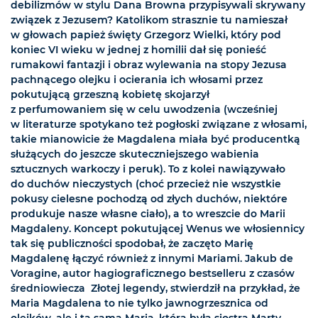
debilizmów w stylu Dana Browna przypisywali skrywany
związek z Jezusem? Katolikom strasznie tu namieszał
w głowach papież święty Grzegorz Wielki, który pod
koniec VI wieku w jednej z homilii dał się ponieść
rumakowi fantazji i obraz wylewania na stopy Jezusa
pachnącego olejku i ocierania ich włosami przez
pokutującą grzeszną kobietę skojarzył
z perfumowaniem się w celu uwodzenia (wcześniej
w literaturze spotykano też pogłoski związane z włosami,
takie mianowicie że Magdalena miała być producentką
służących do jeszcze skuteczniejszego wabienia
sztucznych warkoczy i peruk). To z kolei nawiązywało
do duchów nieczystych (choć przecież nie wszystkie
pokusy cielesne pochodzą od złych duchów, niektóre
produkuje nasze własne ciało), a to wreszcie do Marii
Magdaleny. Koncept pokutującej Wenus we włosiennicy
tak się publiczności spodobał, że zaczęto Marię
Magdalenę łączyć również z innymi Mariami. Jakub de
Voragine, autor hagiograficznego bestselleru z czasów
średniowiecza  Złotej legendy, stwierdził na przykład, że
Maria Magdalena to nie tylko jawnogrzesznica od
olejków, ale i ta sama Maria, która była siostrą Marty