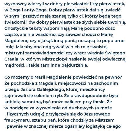
wyznawcy wierzyli w dobry pierwiastek i zły pierwiastek,
w Boga i anty-Boga. Dobry pierwiastek dał się uwięzić
w złym i przeżyć mają szansę tylko ci, którzy będą tego
świadomi i ów dobry pierwiastek ze złych siebie uwolnią.
Gnostyckie teksty wspominają Marię podobno dość
często, ale nie wiadomo, czy zawsze chodzi o Marię
Magdalenę czy o jakąś inną panią noszącą to popularne
imię. Miałaby ona odgrywać w nich rolę swoistej
mistrzyni samoświadomości czy wręcz właśnie Świętego
Graala, w którym Mistrz złożył nasienie swojej odwiecznej
mądrości. I takie tam inne bajdurzenia.
Co możemy o Marii Magdalenie powiedzieć na pewno?
Że pochodziła z Magdali, miejscowości na zachodnim
brzegu Jeziora Galilejskiego, której mieszkańcy
zajmowali się soleniem ryb. Że prawdopodobnie była
kobietą samotną, być może całkiem przy forsie. Że
w podzięce za wyzwolenie od duchowych (a może
i fizycznych udręk) przyłączyła się do Jezusowego
fraucymeru, sztabu pań, które chodziły za Mistrzem
i pewnie w znacznej mierze ogarniały logistykę całego