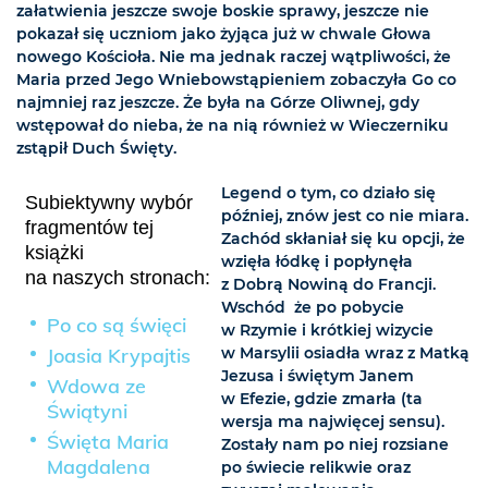
załatwienia jeszcze swoje boskie sprawy, jeszcze nie
pokazał się uczniom jako żyjąca już w chwale Głowa
nowego Kościoła. Nie ma jednak raczej wątpliwości, że
Maria przed Jego Wniebowstąpieniem zobaczyła Go co
najmniej raz jeszcze. Że była na Górze Oliwnej, gdy
wstępował do nieba, że na nią również w Wieczerniku
zstąpił Duch Święty.
Legend o tym, co działo się
Subiektywny wybór
później, znów jest co nie miara.
fragmentów tej
Zachód skłaniał się ku opcji, że
książki
wzięła łódkę i popłynęła
na naszych stronach:
z Dobrą Nowiną do Francji.
Wschód  że po pobycie
Po co są święci
w Rzymie i krótkiej wizycie
Joasia Krypajtis
w Marsylii osiadła wraz z Matką
Jezusa i świętym Janem
Wdowa ze
w Efezie, gdzie zmarła (ta
Świątyni
wersja ma najwięcej sensu).
Święta Maria
Zostały nam po niej rozsiane
Magdalena
po świecie relikwie oraz