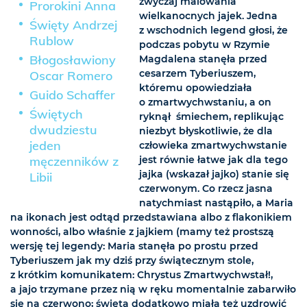
zwyczaj malowania
Prorokini Anna
wielkanocnych jajek. Jedna
Święty Andrzej
z wschodnich legend głosi, że
Rublow
podczas pobytu w Rzymie
Błogosławiony
Magdalena stanęła przed
cesarzem Tyberiuszem,
Oscar Romero
któremu opowiedziała
Guido Schaffer
o zmartwychwstaniu, a on
Świętych
ryknął śmiechem, replikując
dwudziestu
niezbyt błyskotliwie, że dla
jeden
człowieka zmartwychwstanie
męczenników z
jest równie łatwe jak dla tego
jajka (wskazał jajko) stanie się
Libii
czerwonym. Co rzecz jasna
natychmiast nastąpiło, a Maria
na ikonach jest odtąd przedstawiana albo z flakonikiem
wonności, albo właśnie z jajkiem (mamy też prostszą
wersję tej legendy: Maria stanęła po prostu przed
Tyberiuszem jak my dziś przy świątecznym stole,
z krótkim komunikatem: Chrystus Zmartwychwstał!,
a jajo trzymane przez nią w ręku momentalnie zabarwiło
się na czerwono; święta dodatkowo miała też uzdrowić