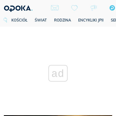
KOŚCIÓŁ
ŚWIAT
RODZINA
ENCYKLIKI JPII
SE
ad