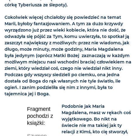
córkę Tyberiusza ze ślepoty).
Cokolwiek więcej chciałoby się powiedzieć na temat
Marii, byłoby fantazjowaniem. A tym za dużo krzywdy
wyrządzono już przez wieki kobiecie, która nie dość, że
odważyła się pójść za Tym, komu uwierzyła, to spotkał ją
zaszczyt największy z możliwych: przez nie wiadomo, jak
długo, może minuty, może godziny, Maria Magdalena
była jedynym (oprócz Matki Bożej  zaznaczają w każdym
możliwym miejscu nasi wschodni bracia) człowiekiem na
ziemi, który wiedział coś, czego nie wiedział nikt inny.
Podczas gdy wszyscy siedzieli po ciemku, ona jedna
dostała od Boga do rąk własnych nie tyle światło, ile
ogień. I zanim podzieliła się nim z innymi, była to
tajemnica jej i Boga.
Podobnie jak Maria
Fragment
Magdalena, masz w rękach coś
pochodzi z
wyjątkowego. Bo nikt na
książki:
świecie nie ma takiej jak ty
relacji z Kimś, kto cię stworzył,
Szymon