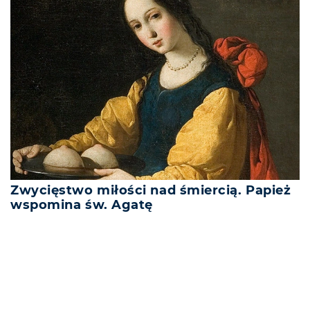
Zwycięstwo miłości nad śmiercią. Papież
wspomina św. Agatę