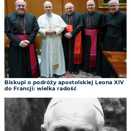
Biskupi o podróży apostolskiej Leona XIV
do Francji: wielka radość