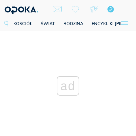
KOŚCIÓŁ
ŚWIAT
RODZINA
ENCYKLIKI JPII
SE
ad