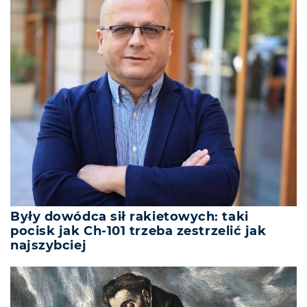
Były dowódca sił rakietowych: taki
pocisk jak Ch-101 trzeba zestrzelić jak
najszybciej