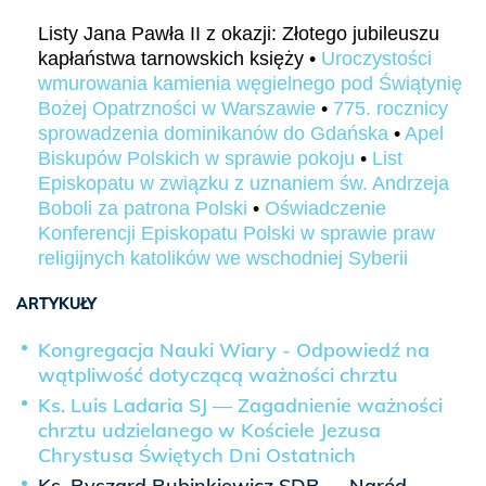
Listy Jana Pawła II z okazji: Złotego jubileuszu
kapłaństwa tarnowskich księży •
Uroczystości
wmurowania kamienia węgielnego pod Świątynię
Bożej Opatrzności w Warszawie
•
775. rocznicy
sprowadzenia dominikanów do Gdańska
•
Apel
Biskupów Polskich w sprawie pokoju
•
List
Episkopatu w związku z uznaniem św. Andrzeja
Boboli za patrona Polski
•
Oświadczenie
Konferencji Episkopatu Polski w sprawie praw
religijnych katolików we wschodniej Syberii
ARTYKUŁY
Kongregacja Nauki Wiary - Odpowiedź na
wątpliwość dotyczącą ważności chrztu
Ks. Luis Ladaria SJ — Zagadnienie ważności
chrztu udzielanego w Kościele Jezusa
Chrystusa Świętych Dni Ostatnich
Ks. Ryszard Rubinkiewicz SDB — Naród