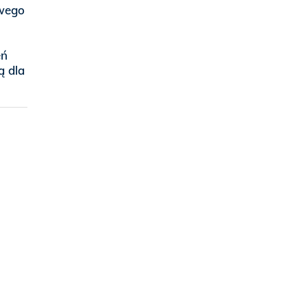
swego
eń
ą dla