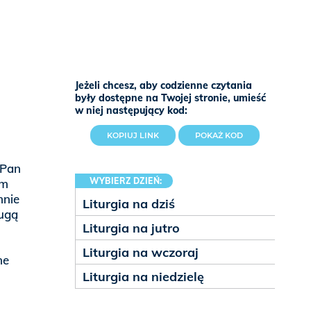
Jeżeli chcesz, aby codzienne czytania
były dostępne na Twojej stronie, umieść
w niej następujący kod:
KOPIUJ LINK
POKAŻ KOD
 Pan
WYBIERZ DZIEŃ:
ym
mnie
Liturgia na dziś
ługą
Liturgia na jutro
Liturgia na wczoraj
me
Liturgia na niedzielę