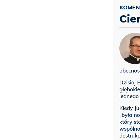
Cie
obecnośc
Dzisiaj
głęboki
jednego
Kiedy Ju
„była no
który st
wspólno
destrukc