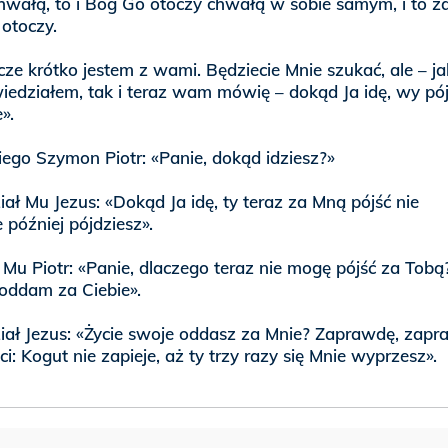
hwałą, to i Bóg Go otoczy chwałą w sobie samym, i to z
otoczy.
zcze krótko jestem z wami. Będziecie Mnie szukać, ale – ja
edziałem, tak i teraz wam mówię – dokąd Ja idę, wy pó
».
iego Szymon Piotr: «Panie, dokąd idziesz?»
ł Mu Jezus: «Dokąd Ja idę, ty teraz za Mną pójść nie
 później pójdziesz».
Mu Piotr: «Panie, dlaczego teraz nie mogę pójść za Tobą
 oddam za Ciebie».
ał Jezus: «Życie swoje oddasz za Mnie? Zaprawdę, zapr
: Kogut nie zapieje, aż ty trzy razy się Mnie wyprzesz».