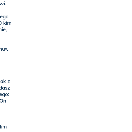
wi.
Jego
 O kim
ie,
mu».
nak z
udasz
ego:
 On
Nim