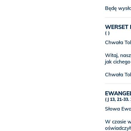
Będę wysła
WERSET 
Chwała Tob
Witaj, nasz
jak cicheg
Chwała Tob
EWANGE
J 13, 21-33.
Słowa Ewan
W czasie wi
oświadczył