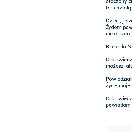
otoczony c
Go chwałą 
Dzieci, jes
Żydom powi
nie możecie
Rzekł do N
Odpowiedzia
możesz, ale
Powiedział 
Życie moje
Odpowiedzi
powiadam ci