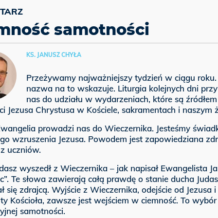
mność samotności
KS. JANUSZ CHYŁA
Przeżywamy najważniejszy tydzień w ciągu roku
nazwa na to wskazuje. Liturgia kolejnych dni przy
nas do udziału w wydarzeniach, które są źródłem
i Jezusa Chrystusa w Kościele, sakramentach i naszym ż
 Ewangelia prowadzi nas do Wieczernika. Jesteśmy świad
ego wzruszenia Jezusa. Powodem jest zapowiedziana zd
 z uczniów.
dasz wyszedł z Wieczernika – jak napisał Ewangelista Ja
c”. Te słowa zawierają całą prawdę o stanie ducha Judas
ał się zdrajcą. Wyjście z Wieczernika, odejście od Jezusa i
ty Kościoła, zawsze jest wejściem w ciemność. To wybór
yjnej samotności.