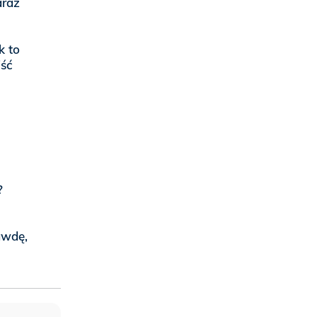
araz
k to
jść
?
awdę,