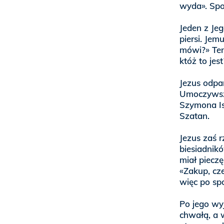
wyda». Spo
Jeden z Je
piersi. Jem
mówi?» Ten,
któż to jest
Jezus odpa
Umoczywszy
Szymona Is
Szatan.
Jezus zaś r
biesiadnik
miał pieczę
«Zakup, cz
więc po sp
Po jego wyj
chwałą, a 