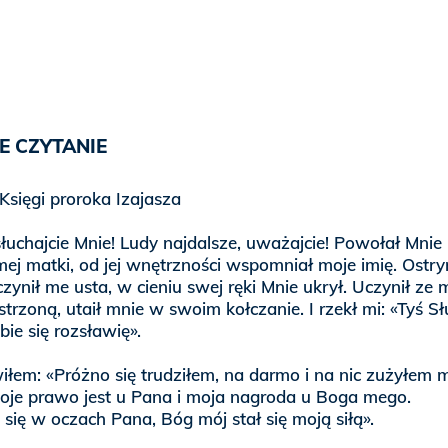
E CZYTANIE
Księgi proroka Izajasza
łuchajcie Mnie! Ludy najdalsze, uważajcie! Powołał Mnie
mej matki, od jej wnętrzności wspomniał moje imię. Ostr
ynił me usta, w cieniu swej ręki Mnie ukrył. Uczynił ze 
strzoną, utaił mnie w swoim kołczanie. I rzekł mi: «Tyś S
ie się rozsławię».
iłem: «Próżno się trudziłem, na darmo i na nic zużyłem 
 moje prawo jest u Pana i moja nagroda u Boga mego.
się w oczach Pana, Bóg mój stał się moją siłą».