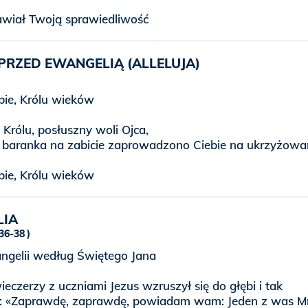
wiał Twoją sprawiedliwość
PRZED EWANGELIĄ (ALLELUJA)
ie, Królu wieków
 Królu, posłuszny woli Ojca,
o baranka na zabicie zaprowadzono Ciebie na ukrzyżowan
ie, Królu wieków
LIA
 36-38
gelii według Świętego Jana
eczerzy z uczniami Jezus wzruszył się do głębi i tak
: «Zaprawdę, zaprawdę, powiadam wam: Jeden z was M