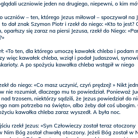
glądali uczniowie jeden na drugiego, niepewni, o kim mó
go uczniów – ten, którego Jezus miłował – spoczywał na 
u to dał znak Szymon Piotr i rzekł do niego: «Kto to jest?
 oparłszy się zaraz na piersi Jezusa, rzekł do Niego: «Pan
?»
rł: «To ten, dla którego umoczę kawałek chleba i podam 
 więc kawałek chleba, wziął i podał Judaszowi, synowi
karioty. A po spożyciu kawałka chleba wstąpił w niego
zekł do niego: «Co masz uczynić, czyń prędzej! » Nikt jed
ów nie rozumiał, dlaczego mu to powiedział. Ponieważ J
 nad trzosem, niektórzy sądzili, że Jezus powiedział do ni
ego nam potrzeba na święto», albo żeby dał coś ubogim.
ożyciu kawałka chleba zaraz wyszedł. A była noc.
ściu rzekł Jezus: «Syn Człowieczy został teraz otoczony
w Nim Bóg został chwałą otoczony. Jeżeli Bóg został w 