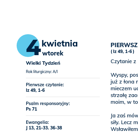
4
kwietnia
PIERWSZ
Iz 49, 1-6
wtorek
Czytanie z 
Wielki Tydzień
Rok liturgiczny: A/I
Wyspy, pos
już z łona 
Pierwsze czytanie:
mieczem ucz
Iz 49, 1-6
strzałę zao
moim, w tob
Psalm responsoryjny:
Ps 71
Ja zaś mów
siły. Lecz
Ewangelia:
J 13, 21-33. 36-38
Wsławiłem 