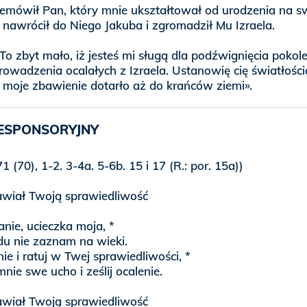
zemówił Pan, który mnie ukształtował od urodzenia na 
 nawrócił do Niego Jakuba i zgromadził Mu Izraela.
 «To zbyt mało, iż jesteś mi sługą dla podźwignięcia pokol
rowadzenia ocalałych z Izraela. Ustanowię cię światłości
 moje zbawienie dotarło aż do krańców ziemi».
ESPONSORYJNY
1 (70), 1-2. 3-4a. 5-6b. 15 i 17 (R.: por. 15a))
wiał Twoją sprawiedliwość
nie, ucieczka moja, *
du nie zaznam na wieki.
e i ratuj w Twej sprawiedliwości, *
nie swe ucho i ześlij ocalenie.
wiał Twoją sprawiedliwość