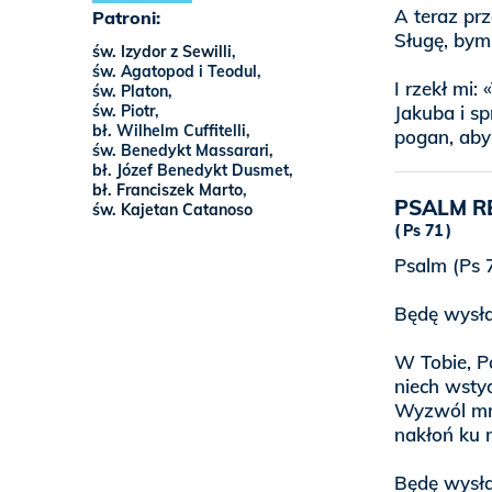
A teraz pr
Patroni:
Sługę, bym
św. Izydor z Sewilli
,
św. Agatopod i Teodul,
I rzekł mi:
św. Platon,
św. Piotr,
Jakuba i sp
bł. Wilhelm Cuffitelli,
pogan, aby
św. Benedykt Massarari,
bł. Józef Benedykt Dusmet,
bł. Franciszek Marto
,
PSALM R
św. Kajetan Catanoso
Ps 71
Psalm (Ps 7
Będę wysła
W Tobie, Pa
niech wsty
Wyzwól mni
nakłoń ku m
Będę wysła