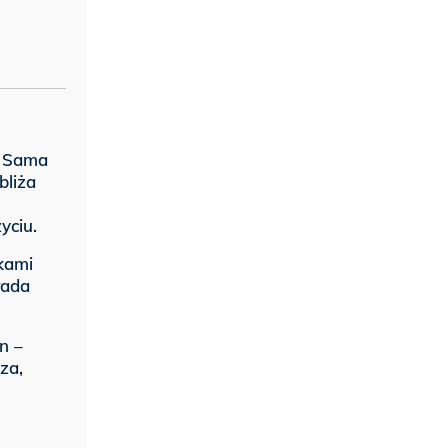
. Sama
bliża
yciu.
kami
rada
n –
za,