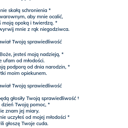
ie skałą schronienia *
warownym, aby mnie ocalić,
ś moją opoką i twierdzą. *
wyrwij mnie z rąk niegodziwca.
wiał Twoją sprawiedliwość
Boże, jesteś moją nadzieją, *
ie ufam od młodości.
oją podporą od dnia narodzin, *
tki moim opiekunem.
wiał Twoją sprawiedliwość
będą głosiły Twoją sprawiedliwość †
y dzień Twoją pomoc, *
ie znam jej miary.
nie uczyłeś od mojej młodości *
wili głoszę Twoje cuda.