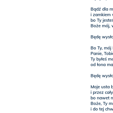
Bądź dla mn
i zamkiem 
bo Ty jeste
Boże mój, 
Będę wysła
Bo Ty, mój 
Panie, Tob
Ty byłeś m
od łona ma
Będę wysła
Moje usta 
i przez cał
bo nawet n
Boże, Ty m
i do tej ch