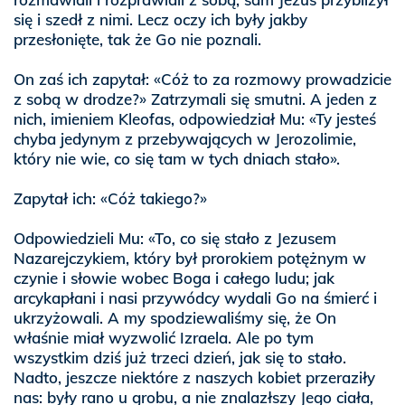
się i szedł z nimi. Lecz oczy ich były jakby
przesłonięte, tak że Go nie poznali.
On zaś ich zapytał: «Cóż to za rozmowy prowadzicie
z sobą w drodze?» Zatrzymali się smutni. A jeden z
nich, imieniem Kleofas, odpowiedział Mu: «Ty jesteś
chyba jedynym z przebywających w Jerozolimie,
który nie wie, co się tam w tych dniach stało».
Zapytał ich: «Cóż takiego?»
Odpowiedzieli Mu: «To, co się stało z Jezusem
Nazarejczykiem, który był prorokiem potężnym w
czynie i słowie wobec Boga i całego ludu; jak
arcykapłani i nasi przywódcy wydali Go na śmierć i
ukrzyżowali. A my spodziewaliśmy się, że On
właśnie miał wyzwolić Izraela. Ale po tym
wszystkim dziś już trzeci dzień, jak się to stało.
Nadto, jeszcze niektóre z naszych kobiet przeraziły
nas: były rano u grobu, a nie znalazłszy Jego ciała,