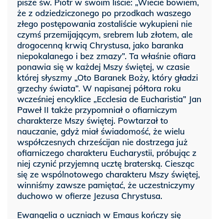
pisze św. Piotr w swoim liście: „Wiecie bowiem,
że z odziedziczonego po przodkach waszego
złego postępowania zostaliście wykupieni nie
czymś przemijającym, srebrem lub złotem, ale
drogocenną krwią Chrystusa, jako baranka
niepokalanego i bez zmazy”. Ta właśnie ofiara
ponawia się w każdej Mszy świętej, w czasie
której słyszmy „Oto Baranek Boży, który gładzi
grzechy świata”. W napisanej półtora roku
wcześniej encyklice „Ecclesia de Eucharistia” Jan
Paweł II także przypomniał o ofiarniczym
charakterze Mszy świętej. Powtarzał to
nauczanie, gdyż miał świadomość, że wielu
współczesnych chrześcijan nie dostrzega już
ofiarniczego charakteru Eucharystii, próbując z
niej czynić przyjemną ucztę braterską. Ciesząc
się ze wspólnotowego charakteru Mszy świętej,
winniśmy zawsze pamiętać, że uczestniczymy
duchowo w ofierze Jezusa Chrystusa.
Ewangelia o uczniach w Emaus kończy się