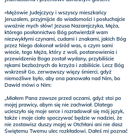
«Mężowie Judejczycy i wszyscy mieszkańcy
Jeruzalem, przyjmijcie do wiadomości i posłuchajcie
uważnie mych słów! Jezusa Nazarejczyka, Męża,
którego posłannictwo Bóg potwierdził wam
niezwykłymi czynami, cudami i znakami, jakich Bóg
przez Niego dokonał wśród was, o czym sami
wiecie, tego Męża, który z woli, postanowienia i
przewidzenia Boga został wydany, przybiliście
rękami bezbożnych do krzyża i zabiliście. Lecz Bóg
wskrzesił Go, zerwawszy więzy śmierci, gdyż
niemożliwe było, aby ona panowała nad Nim, bo
Dawid mówi o Nim:
„Miałem Pana zawsze przed oczami, gdyż stoi po
mojej prawicy, abym się nie zachwiał. Dlatego
ucieszyło się moje serce i rozradował się mój język,
także i moje ciało spoczywać będzie w nadziei, że
nie zostawisz duszy mojej w Otchłani ani nie dasz
Świętemu Twemu ulec rozkładowi. Dałeś mi poznać