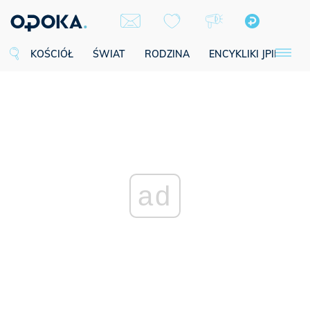
KOŚCIÓŁ
ŚWIAT
RODZINA
ENCYKLIKI JPII
SE
ad