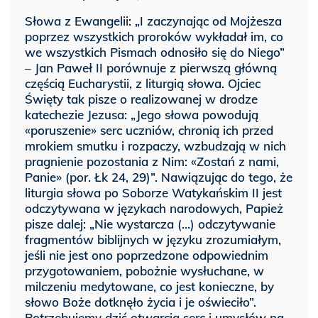
Słowa z Ewangelii: „I zaczynając od Mojżesza
poprzez wszystkich proroków wykładał im, co
we wszystkich Pismach odnosiło się do Niego”
– Jan Paweł II porównuje z pierwszą główną
częścią Eucharystii, z liturgią słowa. Ojciec
Święty tak pisze o realizowanej w drodze
katechezie Jezusa: „Jego słowa powodują
«poruszenie» serc uczniów, chronią ich przed
mrokiem smutku i rozpaczy, wzbudzają w nich
pragnienie pozostania z Nim: «Zostań z nami,
Panie» (por. Łk 24, 29)”. Nawiązując do tego, że
liturgia słowa po Soborze Watykańskim II jest
odczytywana w językach narodowych, Papież
pisze dalej: „Nie wystarcza (…) odczytywanie
fragmentów biblijnych w języku zrozumiałym,
jeśli nie jest ono poprzedzone odpowiednim
przygotowaniem, pobożnie wysłuchane, w
milczeniu medytowane, co jest konieczne, by
słowo Boże dotknęło życia i je oświeciło”.
Potrzebujemy dziś otwarcia serc i umysłów na