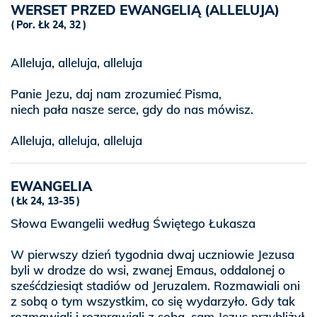
WERSET PRZED EWANGELIĄ (ALLELUJA)
Por. Łk 24, 32
Alleluja, alleluja, alleluja
Panie Jezu, daj nam zrozumieć Pisma,
niech pała nasze serce, gdy do nas mówisz.
Alleluja, alleluja, alleluja
EWANGELIA
Łk 24, 13-35
Słowa Ewangelii według Świętego Łukasza
W pierwszy dzień tygodnia dwaj uczniowie Jezusa
byli w drodze do wsi, zwanej Emaus, oddalonej o
sześćdziesiąt stadiów od Jeruzalem. Rozmawiali oni
z sobą o tym wszystkim, co się wydarzyło. Gdy tak
rozmawiali i rozprawiali z sobą, sam Jezus przybliżył