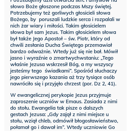
słowo Boże głoszone podczas Mszy świętej.
Potrzebujemy też gorliwych głosicieli słowa
Bożego, by poruszali ludzkie serca i rozpalali w
nich żar wiary i miłości. Takim głosicielem
słowa był sam Jezus. Takim głosicielem słowa
był także Jego Apostoł – św. Piotr, który od
chwili zesłania Ducha Świętego przemawiał
bardzo odważnie. Wtedy już się nie bał. Mówił
jasno i wyraźnie o zmartwychwstaniu: „Tego
właśnie Jezusa wskrzesił Bóg, a my wszyscy
jesteśmy tego świadkami”. Spośród słuchaczy
jego pierwszego kazania aż trzy tysiące osób
nawróciło się i przyjęło chrzest (por. Dz 2, 41).
W ewangelicznej perykopie Jezus przyjmuje
zaproszenie uczniów w Emaus. Zasiada z nimi
do stołu. Ewangelia tak pisze o dalszych
gestach Jezusa: „Gdy zajął z nimi miejsce u
stołu, wziął chleb, odmówił błogosławieństwo,
połamał go i dawał im”. Wtedy uczniowie Go