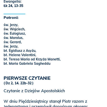
Ewangelia:
Łk 24, 13-35
Patroni:
św. Jerzy,
św. Wojciech
,
św. Eulogiusz,
św. Marolus,
św. Gerard,
św. Jerzy,
bł. Egidiusz z Asyżu,
bł. Helena Valentini,
bł. Teresa Maria od Krzyża Manetti,
bł. Maria Gabriela Sagheddu
PIERWSZE CZYTANIE
Dz 2, 14. 22b-32
Czytanie z Dziejów Apostolskich
W dniu Pięćdziesiątnicy stanął Piotr razem z
Jedenastoma i przemówił donośnym głosem: