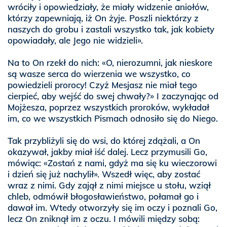
wróciły i opowiedziały, że miały widzenie aniołów,
którzy zapewniają, iż On żyje. Poszli niektórzy z
naszych do grobu i zastali wszystko tak, jak kobiety
opowiadały, ale Jego nie widzieli».
Na to On rzekł do nich: «O, nierozumni, jak nieskore
są wasze serca do wierzenia we wszystko, co
powiedzieli prorocy! Czyż Mesjasz nie miał tego
cierpieć, aby wejść do swej chwały?» I zaczynając od
Mojżesza, poprzez wszystkich proroków, wykładał
im, co we wszystkich Pismach odnosiło się do Niego.
Tak przybliżyli się do wsi, do której zdążali, a On
okazywał, jakby miał iść dalej. Lecz przymusili Go,
mówiąc: «Zostań z nami, gdyż ma się ku wieczorowi
i dzień się już nachylił». Wszedł więc, aby zostać
wraz z nimi. Gdy zajął z nimi miejsce u stołu, wziął
chleb, odmówił błogosławieństwo, połamał go i
dawał im. Wtedy otworzyły się im oczy i poznali Go,
lecz On zniknął im z oczu. I mówili między sobą: