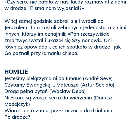
«Czy serce nie pałało w nas, kiedy rozmawiał z nami
w drodze i Pisma nam wyjaśniał?»
W tej samej godzinie zabrali się i wrócili do
Jeruzalem. Tam zastali zebranych Jedenastu, a z nimi
innych, którzy im oznajmili: «Pan rzeczywiście
zmartwychwstał i ukazał się Szymonowi». Oni
również opowiadali, co ich spotkało w drodze i jak
Go poznali przy łamaniu chleba.
HOMILIE
Jesteśmy pielgrzymami do Emaus
(André Seve)
Czytamy Ewangelię ... Mateusza
(Artur Sepioło)
Droga pełna pytań
(Wacław Depo)
Nieskore są wasze serca do wierzenia
(Dariusz
Madejczyk)
Wiara - od rozumu, przez uczucia do działania
Po drodze?