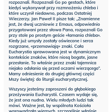
rozpoznali. Rozpoznali Go po gestach, które
kiedyś wykonywał przy rozmnożeniu chleba i
które uczynił niedawno, podczas Ostatniej
Wieczerzy. Jan Paweł II pisze tak: „Znamienne
jest, że dwaj uczniowie z Emaus, odpowiednio
przygotowani przez słowa Pana, rozpoznali Go
przy stole po prostym geście «łamania chleba».
Kiedy już umysły zostały oświecone i serca
rozgrzane, «przemawiają» znaki. Cała
Eucharystia sprawowana jest w dynamicznym
kontekście znaków, które niosą bogate, jasne
przesłanie. To właśnie przez znaki tajemnica
niejako odsłania się przed oczami wierzącego”.
Mamy odniesienie do drugiej głównej części
Mszy świętej: do liturgii eucharystycznej.
Wszyscy jesteśmy zaproszeni do głębokiego
przeżywania Eucharystii. Czasem wydaje się,
że jest ona nudna. Wielu młodych ludzi tak
mówi. Ważne jest, by wspólnota Kościoła
wprowadzała wiernych, szczególnie właśnie