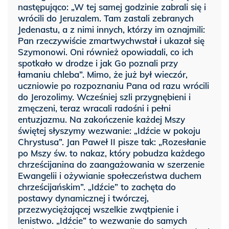
następująco: „W tej samej godzinie zabrali się i
wrócili do Jeruzalem. Tam zastali zebranych
Jedenastu, a z nimi innych, którzy im oznajmili:
Pan rzeczywiście zmartwychwstał i ukazał się
Szymonowi. Oni również opowiadali, co ich
spotkało w drodze i jak Go poznali przy
łamaniu chleba”. Mimo, że już był wieczór,
uczniowie po rozpoznaniu Pana od razu wrócili
do Jerozolimy. Wcześniej szli przygnębieni i
zmęczeni, teraz wracali radośni i pełni
entuzjazmu. Na zakończenie każdej Mszy
świętej słyszymy wezwanie: „Idźcie w pokoju
Chrystusa”. Jan Paweł II pisze tak: „Rozesłanie
po Mszy św. to nakaz, który pobudza każdego
chrześcijanina do zaangażowania w szerzenie
Ewangelii i ożywianie społeczeństwa duchem
chrześcijańskim”. „Idźcie” to zachęta do
postawy dynamicznej i twórczej,
przezwyciężającej wszelkie zwątpienie i
lenistwo. „Idźcie” to wezwanie do samych