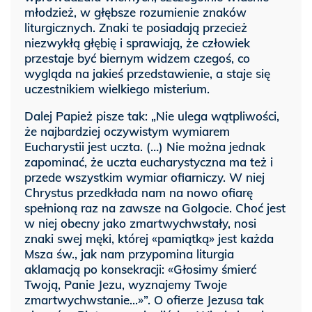
młodzież, w głębsze rozumienie znaków
liturgicznych. Znaki te posiadają przecież
niezwykłą głębię i sprawiają, że człowiek
przestaje być biernym widzem czegoś, co
wygląda na jakieś przedstawienie, a staje się
uczestnikiem wielkiego misterium.
Dalej Papież pisze tak: „Nie ulega wątpliwości,
że najbardziej oczywistym wymiarem
Eucharystii jest uczta. (…) Nie można jednak
zapominać, że uczta eucharystyczna ma też i
przede wszystkim wymiar ofiarniczy. W niej
Chrystus przedkłada nam na nowo ofiarę
spełnioną raz na zawsze na Golgocie. Choć jest
w niej obecny jako zmartwychwstały, nosi
znaki swej męki, której «pamiątką» jest każda
Msza św., jak nam przypomina liturgia
aklamacją po konsekracji: «Głosimy śmierć
Twoją, Panie Jezu, wyznajemy Twoje
zmartwychwstanie...»”. O ofierze Jezusa tak