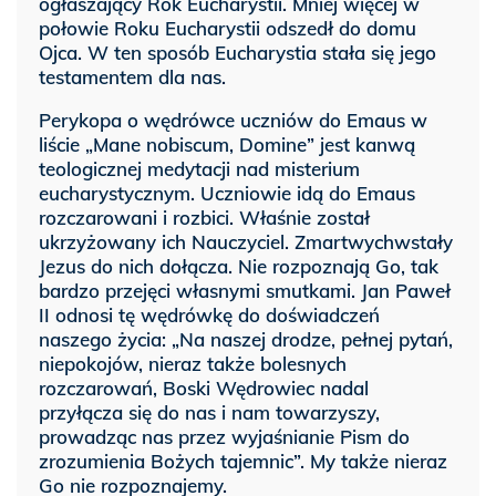
ogłaszający Rok Eucharystii. Mniej więcej w
połowie Roku Eucharystii odszedł do domu
Ojca. W ten sposób Eucharystia stała się jego
testamentem dla nas.
Perykopa o wędrówce uczniów do Emaus w
liście „Mane nobiscum, Domine” jest kanwą
teologicznej medytacji nad misterium
eucharystycznym. Uczniowie idą do Emaus
rozczarowani i rozbici. Właśnie został
ukrzyżowany ich Nauczyciel. Zmartwychwstały
Jezus do nich dołącza. Nie rozpoznają Go, tak
bardzo przejęci własnymi smutkami. Jan Paweł
II odnosi tę wędrówkę do doświadczeń
naszego życia: „Na naszej drodze, pełnej pytań,
niepokojów, nieraz także bolesnych
rozczarowań, Boski Wędrowiec nadal
przyłącza się do nas i nam towarzyszy,
prowadząc nas przez wyjaśnianie Pism do
zrozumienia Bożych tajemnic”. My także nieraz
Go nie rozpoznajemy.