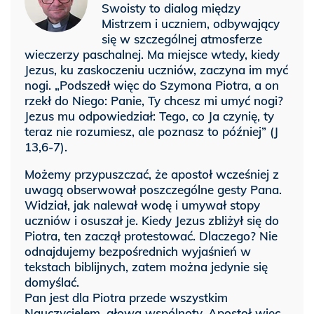
Swoisty to dialog między
Mistrzem i uczniem, odbywający
się w szczególnej atmosferze
wieczerzy paschalnej. Ma miejsce wtedy, kiedy
Jezus, ku zaskoczeniu uczniów, zaczyna im myć
nogi. „Podszedł więc do Szymona Piotra, a on
rzekł do Niego: Panie, Ty chcesz mi umyć nogi?
Jezus mu odpowiedział: Tego, co Ja czynię, ty
teraz nie rozumiesz, ale poznasz to później” (J
13,6-7).
Możemy przypuszczać, że apostoł wcześniej z
uwagą obserwował poszczególne gesty Pana.
Widział, jak nalewał wodę i umywał stopy
uczniów i osuszał je. Kiedy Jezus zbliżył się do
Piotra, ten zaczął protestować. Dlaczego? Nie
odnajdujemy bezpośrednich wyjaśnień w
tekstach biblijnych, zatem można jedynie się
domyślać.
Pan jest dla Piotra przede wszystkim
Nauczycielem, głową wspólnoty. Apostoł więc