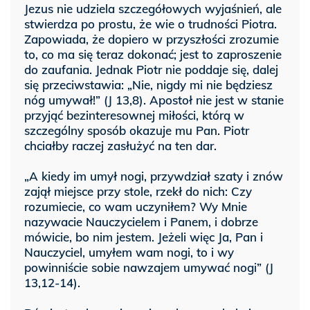
Jezus nie udziela szczegółowych wyjaśnień, ale
stwierdza po prostu, że wie o trudności Piotra.
Zapowiada, że dopiero w przyszłości zrozumie
to, co ma się teraz dokonać; jest to zaproszenie
do zaufania. Jednak Piotr nie poddaje się, dalej
się przeciwstawia: „Nie, nigdy mi nie będziesz
nóg umywał!” (J 13,8). Apostoł nie jest w stanie
przyjąć bezinteresownej miłości, którą w
szczególny sposób okazuje mu Pan. Piotr
chciałby raczej zasłużyć na ten dar.
„A kiedy im umył nogi, przywdział szaty i znów
zajął miejsce przy stole, rzekł do nich: Czy
rozumiecie, co wam uczyniłem? Wy Mnie
nazywacie Nauczycielem i Panem, i dobrze
mówicie, bo nim jestem. Jeżeli więc Ja, Pan i
Nauczyciel, umyłem wam nogi, to i wy
powinniście sobie nawzajem umywać nogi” (J
13,12-14).