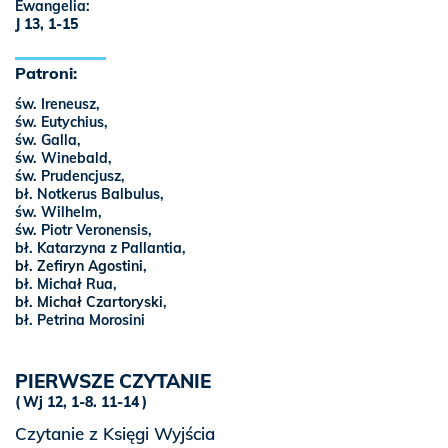
Ewangelia:
J 13, 1-15
Patroni:
św. Ireneusz,
św. Eutychius,
św. Galla,
św. Winebald,
św. Prudencjusz,
bł. Notkerus Balbulus,
św. Wilhelm,
św. Piotr Veronensis,
bł. Katarzyna z Pallantia,
bł. Zefiryn Agostini
,
bł. Michał Rua,
bł. Michał Czartoryski
,
bł. Petrina Morosini
PIERWSZE CZYTANIE
Wj 12, 1-8. 11-14
Czytanie z Księgi Wyjścia