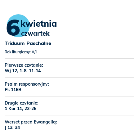
6
kwietnia
czwartek
Triduum Paschalne
Rok liturgiczny: A/I
Pierwsze czytanie:
Wj 12, 1-8. 11-14
Psalm responsoryjny:
Ps 116B
Drugie czytanie:
1 Kor 11, 23-26
Werset przed Ewangelią:
J 13, 34