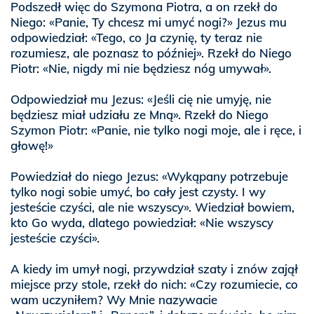
Podszedł więc do Szymona Piotra, a on rzekł do
Niego: «Panie, Ty chcesz mi umyć nogi?» Jezus mu
odpowiedział: «Tego, co Ja czynię, ty teraz nie
rozumiesz, ale poznasz to później». Rzekł do Niego
Piotr: «Nie, nigdy mi nie będziesz nóg umywał».
Odpowiedział mu Jezus: «Jeśli cię nie umyję, nie
będziesz miał udziału ze Mną». Rzekł do Niego
Szymon Piotr: «Panie, nie tylko nogi moje, ale i ręce, i
głowę!»
Powiedział do niego Jezus: «Wykąpany potrzebuje
tylko nogi sobie umyć, bo cały jest czysty. I wy
jesteście czyści, ale nie wszyscy». Wiedział bowiem,
kto Go wyda, dlatego powiedział: «Nie wszyscy
jesteście czyści».
A kiedy im umył nogi, przywdział szaty i znów zajął
miejsce przy stole, rzekł do nich: «Czy rozumiecie, co
wam uczyniłem? Wy Mnie nazywacie