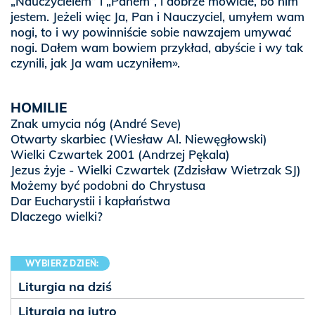
„Nauczycielem” i „Panem”, i dobrze mówicie, bo nim
jestem. Jeżeli więc Ja, Pan i Nauczyciel, umyłem wam
nogi, to i wy powinniście sobie nawzajem umywać
nogi. Dałem wam bowiem przykład, abyście i wy tak
czynili, jak Ja wam uczyniłem».
HOMILIE
Znak umycia nóg
(André Seve)
Otwarty skarbiec
(Wiesław Al. Niewęgłowski)
Wielki Czwartek 2001
(Andrzej Pękala)
Jezus żyje - Wielki Czwartek
(Zdzisław Wietrzak SJ)
Możemy być podobni do Chrystusa
Dar Eucharystii i kapłaństwa
Dlaczego wielki?
WYBIERZ DZIEŃ:
Liturgia na dziś
Liturgia na jutro