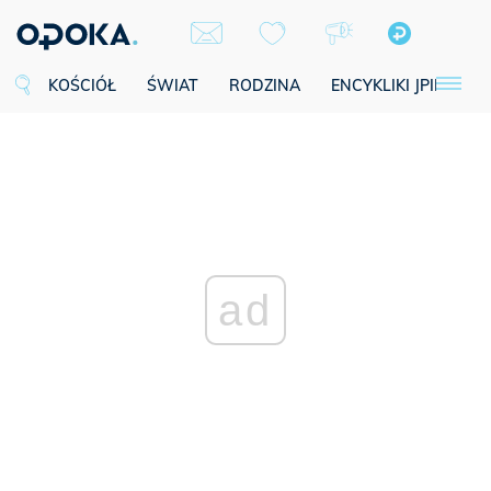
KOŚCIÓŁ
ŚWIAT
RODZINA
ENCYKLIKI JPII
SE
ad