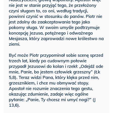
nie jest w stanie przyjąć tego, że przełożony
czyni sługom to, co oni, według tradycji,
powinni czynić w stosunku do panów. Piotr nie
jest zdolny do zaakceptowania tego jako
pokorny sługa. W swoim umyśle podtrzymuje
koncepcję Jezusa, potężnego i odważnego
Mesjasza, który zaprowadzi nowe królestwo na
ziemi.
Być może Piotr przypominał sobie scenę sprzed
trzech lat, kiedy po cudownym połowie
przypadł Jezusowi do kolan i rzekł: „Odejdź ode
mnie, Panie, bo jestem człowiek grzeszny” (Łk
5,8). Teraz widzi Pana, który klęka przed nim,
grzesznikiem, i chce mu obmywać stopy.
Apostoł nie rozumie znaczenia tego gestu,
okazując zdumienie, zadaje więc ogólne
pytanie: „Panie, Ty chcesz mi umyć nogi?” (J
13,6).