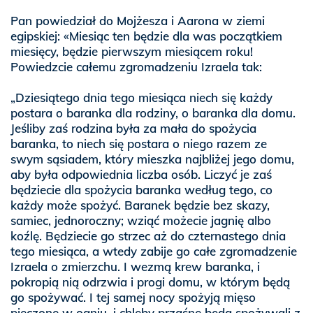
Pan powiedział do Mojżesza i Aarona w ziemi
egipskiej: «Miesiąc ten będzie dla was początkiem
miesięcy, będzie pierwszym miesiącem roku!
Powiedzcie całemu zgromadzeniu Izraela tak:
„Dziesiątego dnia tego miesiąca niech się każdy
postara o baranka dla rodziny, o baranka dla domu.
Jeśliby zaś rodzina była za mała do spożycia
baranka, to niech się postara o niego razem ze
swym sąsiadem, który mieszka najbliżej jego domu,
aby była odpowiednia liczba osób. Liczyć je zaś
będziecie dla spożycia baranka według tego, co
każdy może spożyć. Baranek będzie bez skazy,
samiec, jednoroczny; wziąć możecie jagnię albo
koźlę. Będziecie go strzec aż do czternastego dnia
tego miesiąca, a wtedy zabije go całe zgromadzenie
Izraela o zmierzchu. I wezmą krew baranka, i
pokropią nią odrzwia i progi domu, w którym będą
go spożywać. I tej samej nocy spożyją mięso
pieczone w ogniu, i chleby przaśne będą spożywali z