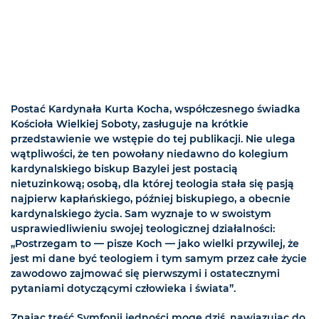
Postać Kardynała Kurta Kocha, współczesnego świadka
Kościoła Wielkiej Soboty, zasługuje na krótkie
przedstawienie we wstępie do tej publikacji. Nie ulega
wątpliwości, że ten powołany niedawno do kolegium
kardynalskiego biskup Bazylei jest postacią
nietuzinkową; osobą, dla której teologia stała się pasją
najpierw kapłańskiego, później biskupiego, a obecnie
kardynalskiego życia. Sam wyznaje to w swoistym
usprawiedliwieniu swojej teologicznej działalności:
„Postrzegam to — pisze Koch — jako wielki przywilej, że
jest mi dane być teologiem i tym samym przez całe życie
zawodowo zajmować się pierwszymi i ostatecznymi
pytaniami dotyczącymi człowieka i świata”.
Znając treść Symfonii jedności mogę dziś, nawiązując do