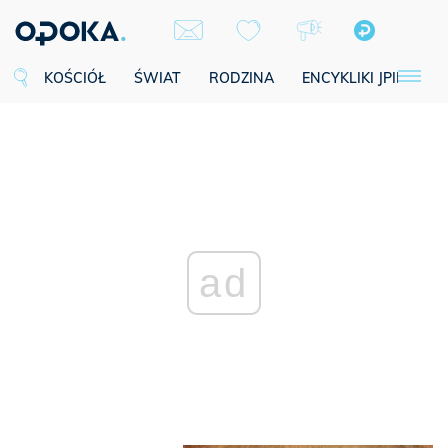
KOŚCIÓŁ
ŚWIAT
RODZINA
ENCYKLIKI JPII
SE
ad