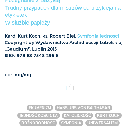
Pożegnanie z Bazyleą
Trudny przypadek dla mistrzów od przyklejania
etykietek
W służbie papieży
Kard. Kurt Koch, ks. Robert Biel,
Symfonia jedności
Copyright by Wydawnictwo Archidiecezji Lubelskiej
„Gaudium”, Lublin 2015
ISBN 978-83-7548-296-6
opr. mg/mg
/
1
1
EKUMENIZM
HANS URS VON BALTHASAR
JEDNOŚĆ KOŚCIOŁA
KATOLICKOŚĆ
KURT KOCH
RÓŻNORODNOŚĆ
SYMFONIA
UNIWERSALIZM