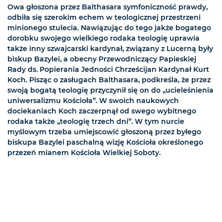
Owa głoszona przez Balthasara symfoniczność prawdy,
odbiła się szerokim echem w teologicznej przestrzeni
minionego stulecia. Nawiązując do tego jakże bogatego
dorobku swojego wielkiego rodaka teologię uprawia
także inny szwajcarski kardynał, związany z Lucerną były
biskup Bazylei, a obecny Przewodniczący Papieskiej
Rady ds. Popierania Jedności Chrześcijan Kardynał Kurt
Koch. Pisząc o zasługach Balthasara, podkreśla, że przez
swoją bogatą teologię przyczynił się on do „ucieleśnienia
uniwersalizmu Kościoła”. W swoich naukowych
dociekaniach Koch zaczerpnął od swego wybitnego
rodaka także „teologię trzech dni”. W tym nurcie
myślowym trzeba umiejscowić głoszoną przez byłego
biskupa Bazylei paschalną wizję Kościoła określonego
przezeń mianem Kościoła Wielkiej Soboty.