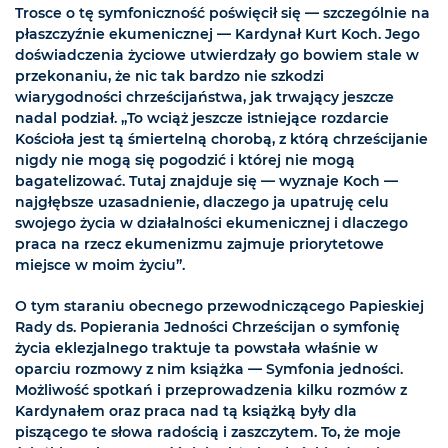
Trosce o tę symfoniczność poświęcił się — szczególnie na
płaszczyźnie ekumenicznej — Kardynał Kurt Koch. Jego
doświadczenia życiowe utwierdzały go bowiem stale w
przekonaniu, że nic tak bardzo nie szkodzi
wiarygodności chrześcijaństwa, jak trwający jeszcze
nadal podział. „To wciąż jeszcze istniejące rozdarcie
Kościoła jest tą śmiertelną chorobą, z którą chrześcijanie
nigdy nie mogą się pogodzić i której nie mogą
bagatelizować. Tutaj znajduje się — wyznaje Koch —
najgłębsze uzasadnienie, dlaczego ja upatruję celu
swojego życia w działalności ekumenicznej i dlaczego
praca na rzecz ekumenizmu zajmuje priorytetowe
miejsce w moim życiu”.
O tym staraniu obecnego przewodniczącego Papieskiej
Rady ds. Popierania Jedności Chrześcijan o symfonię
życia eklezjalnego traktuje ta powstała właśnie w
oparciu rozmowy z nim książka — Symfonia jedności.
Możliwość spotkań i przeprowadzenia kilku rozmów z
Kardynałem oraz praca nad tą książką były dla
piszącego te słowa radością i zaszczytem. To, że moje