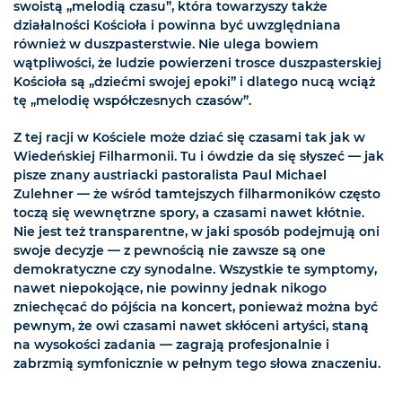
swoistą „melodią czasu”, która towarzyszy także
działalności Kościoła i powinna być uwzględniana
również w duszpasterstwie. Nie ulega bowiem
wątpliwości, że ludzie powierzeni trosce duszpasterskiej
Kościoła są „dziećmi swojej epoki” i dlatego nucą wciąż
tę „melodię współczesnych czasów”.
Z tej racji w Kościele może dziać się czasami tak jak w
Wiedeńskiej Filharmonii. Tu i ówdzie da się słyszeć — jak
pisze znany austriacki pastoralista Paul Michael
Zulehner — że wśród tamtejszych filharmoników często
toczą się wewnętrzne spory, a czasami nawet kłótnie.
Nie jest też transparentne, w jaki sposób podejmują oni
swoje decyzje — z pewnością nie zawsze są one
demokratyczne czy synodalne. Wszystkie te symptomy,
nawet niepokojące, nie powinny jednak nikogo
zniechęcać do pójścia na koncert, ponieważ można być
pewnym, że owi czasami nawet skłóceni artyści, staną
na wysokości zadania — zagrają profesjonalnie i
zabrzmią symfonicznie w pełnym tego słowa znaczeniu.