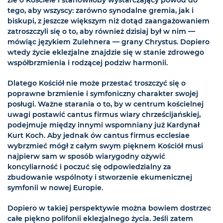
źle o Kościele i stanowiłoby wystarczający powód do
tego, aby wszyscy: zarówno synodalne gremia, jak i
biskupi, z jeszcze większym niż dotąd zaangażowaniem
zatroszczyli się o to, aby również dzisiaj był w nim —
mówiąc językiem Zulehnera — grany Chrystus. Dopiero
wtedy życie eklezjalne znajdzie się w stanie zdrowego
współbrzmienia i rodzącej podziw harmonii.
Dlatego Kościół nie może przestać troszczyć się o
poprawne brzmienie i symfoniczny charakter swojej
posługi. Ważne starania o to, by w centrum kościelnej
uwagi postawić cantus firmus wiary chrześcijańskiej,
podejmuje między innymi wspomniany już Kardynał
Kurt Koch. Aby jednak ów cantus firmus ecclesiae
wybrzmieć mógł z całym swym pięknem Kościół musi
najpierw sam w sposób wiarygodny ożywić
koncyliarność i poczuć się odpowiedzialny za
zbudowanie wspólnoty i stworzenie ekumenicznej
symfonii w nowej Europie.
Dopiero w takiej perspektywie można bowiem dostrzec
całe piękno polifonii eklezjalnego życia. Jeśli zatem