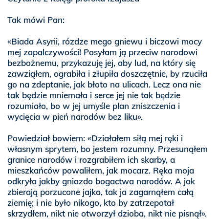
Tak mówi Pan:
«Biada Asyrii, rózdze mego gniewu i biczowi mocy
mej zapalczywości! Posyłam ją przeciw narodowi
bezbożnemu, przykazuję jej, aby lud, na który się
zawziąłem, ograbiła i złupiła doszczętnie, by rzuciła
go na zdeptanie, jak błoto na ulicach. Lecz ona nie
tak będzie mniemała i serce jej nie tak będzie
rozumiało, bo w jej umyśle plan zniszczenia i
wycięcia w pień narodów bez liku».
Powiedział bowiem: «Działałem siłą mej ręki i
własnym sprytem, bo jestem rozumny. Przesunąłem
granice narodów i rozgrabiłem ich skarby, a
mieszkańców powaliłem, jak mocarz. Ręka moja
odkryła jakby gniazdo bogactwa narodów. A jak
zbierają porzucone jajka, tak ja zagarnąłem całą
ziemię; i nie było nikogo, kto by zatrzepotał
skrzydłem, nikt nie otworzył dzioba, nikt nie pisnął».