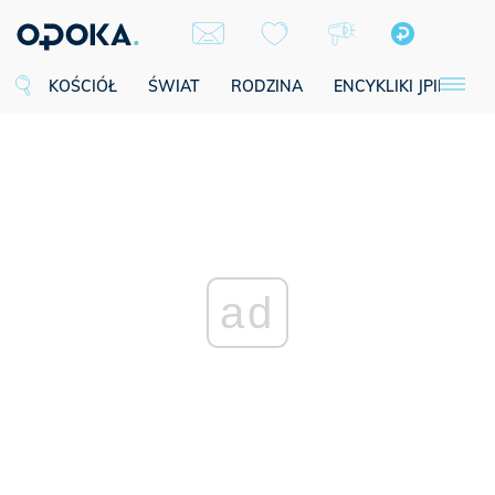
KOŚCIÓŁ
ŚWIAT
RODZINA
ENCYKLIKI JPII
SE
ad