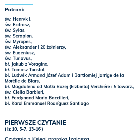
Patroni:
św. Henryk I,
św. Ezdrasz,
św. Sylas,
św. Serapion,
św. Myropes,
św. Aleksander i 20 żołnierzy,
św. Eugeniusz,
św. Turiavus,
bł. Jakub z Voragine,
bł. Tomasz Tunstal,
bł. Ludwik Armand Józef Adam i Bartłomiej Jarrige de la
Morélie de Biars,
bł. Magdalena od Matki Bożej {Elżbieta} Verchiére i 5 towarz.,
św. Clelia Barbieri,
bł. Ferdynand Maria Baccilieri
,
bł. Karol Emmanuel Rodríguez Santiago
PIERWSZE CZYTANIE
Iz 10, 5-7. 13-16
Czytanie z Księgi proroka Izajasza