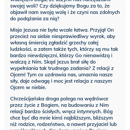
swojej woli? Czy dziękujemy Bogu za to, że
objawił nam swoją wolę i że czyni nas zdolnych
do podążania za nią?
Misja Jezusa nie była wcale łatwa. Przyjął On
przecież na siebie niesprawiedliwy wyrok, aby
własną śmiercią zgładzić grzechy całej
ludzkości, a zatem także tych, którzy są mu tak
bardzo niewdzięczni, którzy Go nienawidzą i
walczą z Nim. Skąd Jezus brał siłę do
wypełniania tak trudnego zadania? Z relacji z
Ojcem! Tym co uzdrawia nas, umacnia nasze
siły, daje odwagę i moc jest relacja z naszym
Ojcem w niebie.
Chrześcijańska droga polega na wędrówce
przez życie z Bogiem, na budowaniu z Nim
relacji bardzo ścisłych, wręcz intymnych. Bóg
chce być dla mnie kimś najbliższym, bliższym
niż rodzice, rodzeństwo, a nawet przyjaciel lub