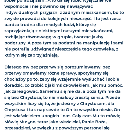
sobie poradzą sami. A to da się robić wyłącznie we
wspólnocie i nie powinno się nawiązywać
indywidualnych przyjaźni z żadnym mieszkańcem, bo to
zwykle prowadzi do kolejnych nieszczęść. I to jest rzecz
bardzo trudna dla młodych ludzi, którzy się
zaprzyjaźniają z niektórymi naszymi mieszkańcami,
rozbijając równowagę w grupie, tworząc jakby
podgrupy. A poza tym są podatni na manipulację i sami
nie potrafią udźwignąć nieszczęścia tego człowieka, z
którym się zaprzyjaźniają.
Dlatego my bez przerwy się porozumiewamy, bez
przerwy omawiamy różne sprawy, spotykamy się
chociażby po to, żeby się wzajemnie wysłuchać i sobie
doradzić, co zrobić z jakimś człowiekiem, jak mu pomóc,
jak zareagować. Samemu się nie da, a poza tym nie da
się bez Chrystusa, to nie miałoby zresztą sensu. Przede
wszystkim liczy się to, że jesteśmy z Chrystusem, dla
Chrystusa i tak naprawdę to On to wszystko niesie, On
jest właścicielem ubogich i nas. Cały czas Mu to mówię.
Mówię Mu: „no, teraz jako właściciel, Panie Boże,
przesadziłeś, w związku z powyższym personel się