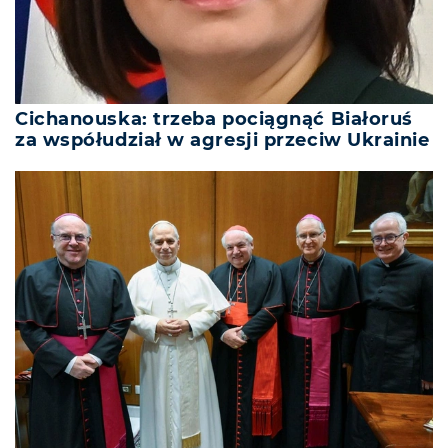
Cichanouska: trzeba pociągnąć Białoruś
za współudział w agresji przeciw Ukrainie