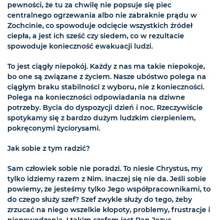
pewności, że tu za chwilę nie popsuje się piec
centralnego ogrzewania albo nie zabraknie prądu w
Zochcinie, co spowoduje odcięcie wszystkich źródeł
ciepła, a jest ich sześć czy siedem, co w rezultacie
spowoduje konieczność ewakuacji ludzi.
To jest ciągły niepokój. Każdy z nas ma takie niepokoje,
bo one są związane z życiem. Nasze ubóstwo polega na
ciągłym braku stabilności z wyboru, nie z konieczności.
Polega na konieczności odpowiadania na dziwne
potrzeby. Bycia do dyspozycji dzień i noc. Rzeczywiście
spotykamy się z bardzo dużym ludzkim cierpieniem,
pokręconymi życiorysami.
Jak sobie z tym radzić?
Sam człowiek sobie nie poradzi. To niesie Chrystus, my
tylko idziemy razem z Nim. Inaczej się nie da. Jeśli sobie
powiemy, że jesteśmy tylko Jego współpracownikami, to
do czego służy szef? Szef zwykle służy do tego, żeby
zrzucać na niego wszelkie kłopoty, problemy, frustracje i
niepowodzenia. I takim szefem jest Pan Jezus.