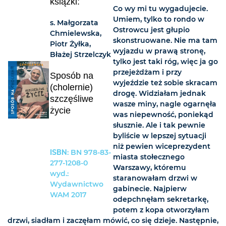
książki:
Co wy mi tu wygadujecie.
Umiem, tylko to rondo w
s. Małgorzata
Ostrowcu jest głupio
Chmielewska,
skonstruowane. Nie ma tam
Piotr Żyłka,
wyjazdu w prawą stronę,
Błażej Strzelczyk
tylko jest taki róg, więc ja go
przejeżdżam i przy
Sposób na
wyjeździe też sobie skracam
(cholernie)
drogę. Widziałam jednak
szczęśliwe
wasze miny, nagle ogarnęła
życie
was niepewność, poniekąd
słusznie. Ale i tak pewnie
byliście w lepszej sytuacji
niż pewien wiceprezydent
ISBN
: BN 978-83-
miasta stołecznego
277-1208-0
Warszawy, któremu
wyd.:
staranowałam drzwi w
Wydawnictwo
gabinecie. Najpierw
WAM 2017
odepchnęłam sekretarkę,
potem z kopa otworzyłam
drzwi, siadłam i zaczęłam mówić, co się dzieje. Następnie,