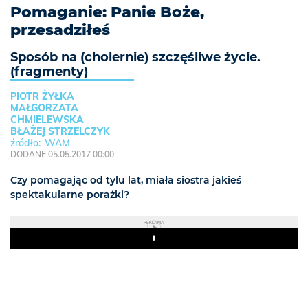
Pomaganie: Panie Boże,
przesadziłeś
Sposób na (cholernie) szczęśliwe życie.
(fragmenty)
PIOTR ŻYŁKA
MAŁGORZATA
CHMIELEWSKA
BŁAŻEJ STRZELCZYK
WAM
DODANE 05.05.2017 00:00
Czy pomagając od tylu lat, miała siostra jakieś
spektakularne porażki?
REKLAMA
Play