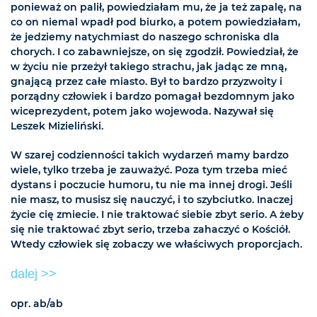
ponieważ on palił, powiedziałam mu, że ja też zapalę, na
co on niemal wpadł pod biurko, a potem powiedziałam,
że jedziemy natychmiast do naszego schroniska dla
chorych. I co zabawniejsze, on się zgodził. Powiedział, że
w życiu nie przeżył takiego strachu, jak jadąc ze mną,
gnającą przez całe miasto. Był to bardzo przyzwoity i
porządny człowiek i bardzo pomagał bezdomnym jako
wiceprezydent, potem jako wojewoda. Nazywał się
Leszek Mizieliński.
W szarej codzienności takich wydarzeń mamy bardzo
wiele, tylko trzeba je zauważyć. Poza tym trzeba mieć
dystans i poczucie humoru, tu nie ma innej drogi. Jeśli
nie masz, to musisz się nauczyć, i to szybciutko. Inaczej
życie cię zmiecie. I nie traktować siebie zbyt serio. A żeby
się nie traktować zbyt serio, trzeba zahaczyć o Kościół.
Wtedy człowiek się zobaczy we właściwych proporcjach.
dalej >>
opr. ab/ab