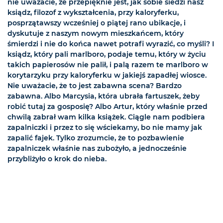
nie uważacie, że przepięknie jest, jak sobie siedzi nasz
ksiądz, filozof z wykształcenia, przy kaloryferku,
posprzątawszy wcześniej o piątej rano ubikacje, i
dyskutuje z naszym nowym mieszkańcem, który
śmierdzi i nie do końca nawet potrafi wyrazić, co myśli? I
ksiądz, który pali marlboro, podaje temu, który w życiu
takich papierosów nie palił, i palą razem te marlboro w
korytarzyku przy kaloryferku w jakiejś zapadłej wiosce.
Nie uważacie, że to jest zabawna scena? Bardzo
zabawna. Albo Marcysia, która ubrała fartuszek, żeby
robić tutaj za gosposię? Albo Artur, który właśnie przed
chwilą zabrał wam kilka książek. Ciągle nam podbiera
zapalniczki i przez to się wściekamy, bo nie mamy jak
zapalić fajek. Tylko zrozumcie, że to pozbawienie
zapalniczek właśnie nas zubożyło, a jednocześnie
przybliżyło o krok do nieba.