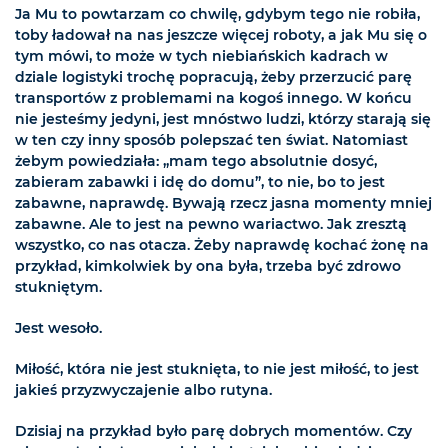
Ja Mu to powtarzam co chwilę, gdybym tego nie robiła,
toby ładował na nas jeszcze więcej roboty, a jak Mu się o
tym mówi, to może w tych niebiańskich kadrach w
dziale logistyki trochę popracują, żeby przerzucić parę
transportów z problemami na kogoś innego. W końcu
nie jesteśmy jedyni, jest mnóstwo ludzi, którzy starają się
w ten czy inny sposób polepszać ten świat. Natomiast
żebym powiedziała: „mam tego absolutnie dosyć,
zabieram zabawki i idę do domu”, to nie, bo to jest
zabawne, naprawdę. Bywają rzecz jasna momenty mniej
zabawne. Ale to jest na pewno wariactwo. Jak zresztą
wszystko, co nas otacza. Żeby naprawdę kochać żonę na
przykład, kimkolwiek by ona była, trzeba być zdrowo
stukniętym.
Jest wesoło.
Miłość, która nie jest stuknięta, to nie jest miłość, to jest
jakieś przyzwyczajenie albo rutyna.
Dzisiaj na przykład było parę dobrych momentów. Czy