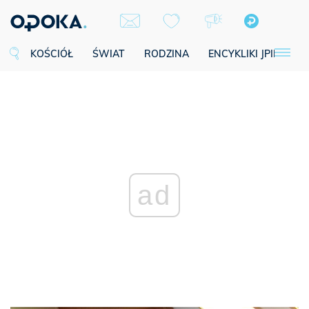
KOŚCIÓŁ
ŚWIAT
RODZINA
ENCYKLIKI JPII
SE
ad