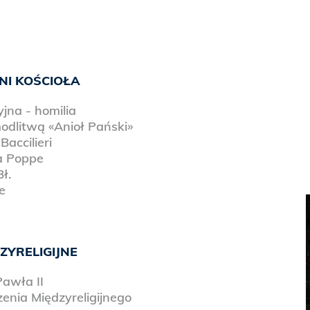
NI KOŚCIOŁA
jna - homilia
dlitwą «Anioł Pański»
accilieri
a Poppe
ł.
e
ZYRELIGIJNE
awła II
enia Międzyreligijnego