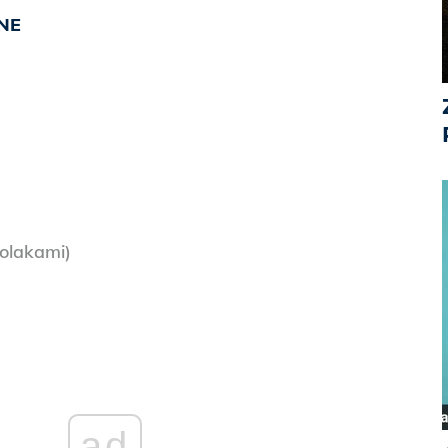
NE
Polakami)
ad