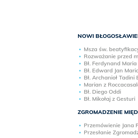
NOWI BŁOGOSŁAWIE
Msza św. beatyfikacy
Rozważanie przed mo
Bł. Ferdynand Maria B
Bł. Edward Jan Mari
Bł. Archanioł Tadini B
Marian z Roccacasal
Bł. Diego Oddi
Bł. Mikołaj z Gesturi
ZGROMADZENIE MIĘD
Przemówienie Jana P
Przesłanie Zgromadz