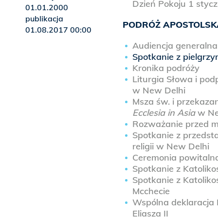
Dzień Pokoju 1 stycz
01.01.2000
publikacja
PODRÓŻ APOSTOLSKA 
01.08.2017 00:00
Audiencja generalna
Spotkanie z pielgrzy
Kronika podróży
Liturgia Słowa i pod
w New Delhi
Msza św. i przekazan
Ecclesia in Asia
w Ne
Rozważanie przed m
Spotkanie z przedsta
religii w New Delhi
Ceremonia powitalna 
Spotkanie z Katoliko
Spotkanie z Katolik
Mcchecie
Wspólna deklaracja P
Eliasza II