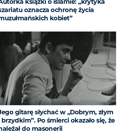
Autorka książki o islamie: „krytyka
szariatu oznacza ochronę życia
muzułmańskich kobiet”
Jego gitarę słychać w „Dobrym, złym
i brzydkim”. Po śmierci okazało się, że
należał do masonerii