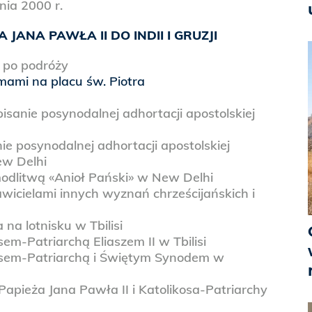
nia 2000 r.
JANA PAWŁA II DO INDII I GRUZJI
 po podróży
mami na placu św. Piotra
pisanie posynodalnej adhortacji apostolskiej
ie posynodalnej adhortacji apostolskiej
w Delhi
odlitwą «Anioł Pański» w New Delhi
wicielami innych wyznań chrześcijańskich i
na lotnisku w Tbilisi
sem-Patriarchą Eliaszem II w Tbilisi
osem-Patriarchą i Świętym Synodem w
apieża Jana Pawła II i Katolikosa-Patriarchy