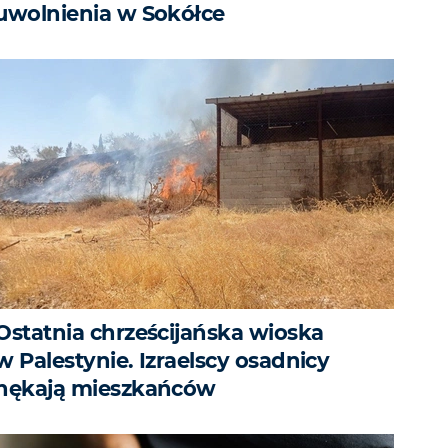
uwolnienia w Sokółce
Ostatnia chrześcijańska wioska
w Palestynie. Izraelscy osadnicy
nękają mieszkańców