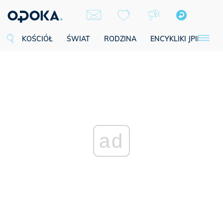
KOŚCIÓŁ
ŚWIAT
RODZINA
ENCYKLIKI JPII
SE
ad