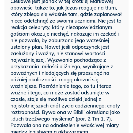
Ciekawe jest jednak w tej krótkiej Markowej
opowieści także to, jak Jezus reaguje na tłum,
który zbiega się właśnie tam, gdzie zaplanował
nieco odetchnąć ze swoimi uczniami. Nie jest to
reakcja celebryty, który niezapowiedzianym
gościom okazuje niechęć, nakazuje im czekać i
nie pozwala, by zaburzono jego wcześniej
ustalony plan. Nawet jeśli odpoczynek jest
zasłużony i ważny, nie stanowi wartości
najważniejszej. Wyzwania pochodzące z
przykazania miłości bliźniego, wynikające z
poważnych i niedających się przesunąć na
później okoliczności, mogą okazać się
ważniejsze. Rozróżnienie tego, co tu i teraz
ważne i tego, co może zostać odsunięte w
czasie, staje się możliwe dzięki jednej z
najistotniejszych cnót życia codziennego: cnoty
roztropności. Bywa ona w Biblii określana jako
„duch trzeźwego myślenia” (por. 2 Tm 1, 7).
Pozwala ona na odnalezienie właściwej miary
między lenistwem a aktywizmem.