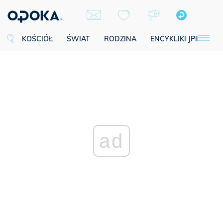
KOŚCIÓŁ
ŚWIAT
RODZINA
ENCYKLIKI JPII
SE
ad