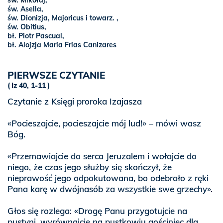
św. Mikołaj
,
św. Asella,
św. Dionizja, Majoricus i towarz. ,
św. Obitius,
bł. Piotr Pascual,
bł. Alojzja Maria Frias Canizares
PIERWSZE CZYTANIE
Iz 40, 1-11
Czytanie z Księgi proroka Izajasza
«Pocieszajcie, pocieszajcie mój lud!» – mówi wasz
Bóg.
«Przemawiajcie do serca Jeruzalem i wołajcie do
niego, że czas jego służby się skończył, że
nieprawość jego odpokutowana, bo odebrało z ręki
Pana karę w dwójnasób za wszystkie swe grzechy».
Głos się rozlega: «Drogę Panu przygotujcie na
pustyni, wyrównajcie na pustkowiu gościniec dla