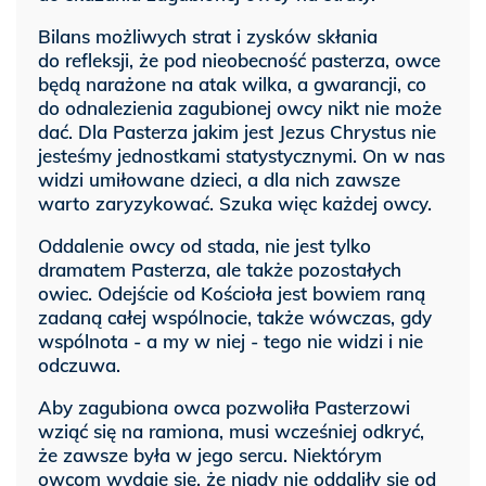
Bilans możliwych strat i zysków skłania
do refleksji, że pod nieobecność pasterza, owce
będą narażone na atak wilka, a gwarancji, co
do odnalezienia zagubionej owcy nikt nie może
dać.
Dla Pasterza jakim jest Jezus Chrystus nie
jesteśmy jednostkami statystycznymi. On w nas
widzi umiłowane dzieci, a dla nich zawsze
warto zaryzykować. Szuka więc każdej owcy.
Oddalenie owcy od stada, nie jest tylko
dramatem Pasterza, ale także pozostałych
owiec. Odejście od Kościoła jest bowiem raną
zadaną całej wspólnocie, także wówczas, gdy
wspólnota - a my w niej - tego nie widzi i nie
odczuwa.
Aby zagubiona owca pozwoliła Pasterzowi
wziąć się na ramiona, musi wcześniej odkryć,
że zawsze była w jego sercu. Niektórym
owcom wydaje się, że nigdy nie oddaliły się od