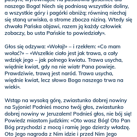
naszego Boga! Niech się podniosą wszystkie doliny,
a wszystkie góry i pagórki obniżą; równiną niechaj
się staną urwiska, a strome zbocza niziną. Wtedy się
chwała Pańska objawi, razem ją każdy człowiek
zobaczy, bo usta Pańskie to powiedziały».
Głos się odzywa: «Wołaj!» – i rzekłem: «Co mam
wołać?» – «Wszelkie ciało jest jak trawa, a cały
wdzięk jego – jak polnego kwiatu. Trawa usycha,
więdnie kwiat, gdy na nie wiatr Pana powieje.
Prawdziwie, trawą jest naród. Trawa usycha,
więdnie kwiat, lecz słowo Boga naszego trwa na
wieki».
Wstąp na wysoką górę, zwiastunko dobrej nowiny
na Syjonie! Podnieś mocno twój głos, zwiastunko
dobrej nowiny w Jeruzalem! Podnieś głos, nie bój się!
Powiedz miastom judzkim: «Oto wasz Bóg! Oto Pan
Bóg przychodzi z mocą i ramię Jego dzierży władzę.
Oto Jego nagroda z Nim idzie i przed Nim Jego