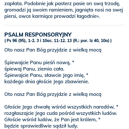
zapłata. Podobnie jak pasterz pasie on swą trzodę,
gromadzi ją swoim ramieniem, jagnięta nosi na swej
piersi, owce karmiące prowadzi łagodnie».
PSALM RESPONSORYJNY
Ps 96 (95), 1-2. 3 i 10ac. 11-12. 13 (R.: por. Iz 40, 10a)
Oto nasz Pan Bóg przyjdzie z wielką mocą
Śpiewajcie Panu pieśń nową, *
śpiewaj Panu, ziemio cała.
Śpiewajcie Panu, sławcie Jego imię, *
każdego dnia głoście Jego zbawienie.
Oto nasz Pan Bóg przyjdzie z wielką mocą
Głoście Jego chwałę wśród wszystkich narodów, *
rozgłaszajcie Jego cuda pośród wszystkich ludów.
Głoście wśród ludów, że Pan jest królem, *
będzie sprawiedliwie sądził ludy.