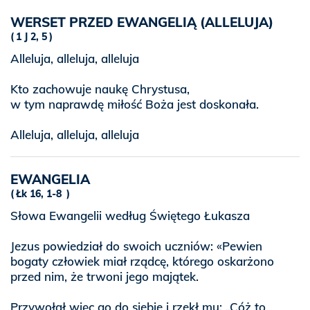
WERSET PRZED EWANGELIĄ (ALLELUJA)
1 J 2, 5
Alleluja, alleluja, alleluja
Kto zachowuje naukę Chrystusa,
w tym naprawdę miłość Boża jest doskonała.
Alleluja, alleluja, alleluja
EWANGELIA
Łk 16, 1-8
Słowa Ewangelii według Świętego Łukasza
Jezus powiedział do swoich uczniów: «Pewien
bogaty człowiek miał rządcę, którego oskarżono
przed nim, że trwoni jego majątek.
Przywołał więc go do siebie i rzekł mu: „Cóż to