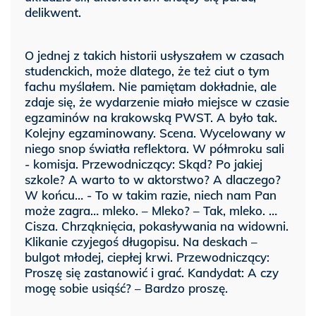
delikwent.
O jednej z takich historii usłyszałem w czasach
studenckich, może dlatego, że też ciut o tym
fachu myślałem. Nie pamiętam dokładnie, ale
zdaje się, że wydarzenie miało miejsce w czasie
egzaminów na krakowską PWST. A było tak.
Kolejny egzaminowany. Scena. Wycelowany w
niego snop światła reflektora. W półmroku sali
- komisja. Przewodniczący: Skąd? Po jakiej
szkole? A warto to w aktorstwo? A dlaczego?
W końcu… - To w takim razie, niech nam Pan
może zagra… mleko. – Mleko? – Tak, mleko. …
Cisza. Chrząknięcia, pokasływania na widowni.
Klikanie czyjegoś długopisu. Na deskach –
bulgot młodej, ciepłej krwi. Przewodniczący:
Proszę się zastanowić i grać. Kandydat: A czy
mogę sobie usiąść? – Bardzo proszę.