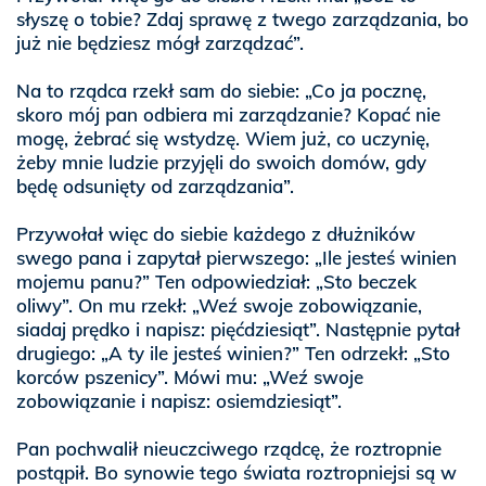
słyszę o tobie? Zdaj sprawę z twego zarządzania, bo
już nie będziesz mógł zarządzać”.
Na to rządca rzekł sam do siebie: „Co ja pocznę,
skoro mój pan odbiera mi zarządzanie? Kopać nie
mogę, żebrać się wstydzę. Wiem już, co uczynię,
żeby mnie ludzie przyjęli do swoich domów, gdy
będę odsunięty od zarządzania”.
Przywołał więc do siebie każdego z dłużników
swego pana i zapytał pierwszego: „Ile jesteś winien
mojemu panu?” Ten odpowiedział: „Sto beczek
oliwy”. On mu rzekł: „Weź swoje zobowiązanie,
siadaj prędko i napisz: pięćdziesiąt”. Następnie pytał
drugiego: „A ty ile jesteś winien?” Ten odrzekł: „Sto
korców pszenicy”. Mówi mu: „Weź swoje
zobowiązanie i napisz: osiemdziesiąt”.
Pan pochwalił nieuczciwego rządcę, że roztropnie
postąpił. Bo synowie tego świata roztropniejsi są w