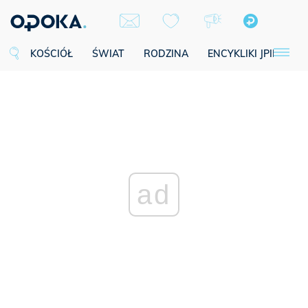
KOŚCIÓŁ
ŚWIAT
RODZINA
ENCYKLIKI JPII
SE
ad