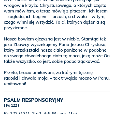
wrogowie krzyża Chrystusowego, o których często
wam mówiłem, a teraz mówię z płaczem. Ich losem
– zagłada, ich bogiem – brzuch, a chwała – w tym,
czego winni się wstydzić. To ci, których dążenia są
przyziemne.
Nasza bowiem ojczyzna jest w niebie. Stamtąd też
jako Zbawcy wyczekujemy Pana Jezusa Chrystusa,
który przekształci nasze ciało poniżone w podobne
do swego chwalebnego ciała tą mocą, jaką może On
także wszystko, co jest, sobie podporządkować.
Przeto, bracia umiłowani, za którymi tęsknię –
radości i chwało moja! – tak trwajcie mocno w Panu,
umiłowani!
PSALM RESPONSORYJNY
Ps 122
Ps 122 (121), 1b-2. 4-5 (R.: por. 1bc)