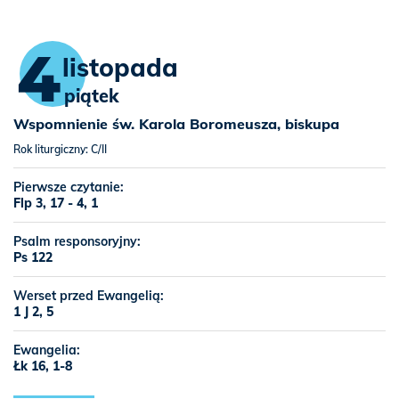
4
listopada
piątek
Wspomnienie św. Karola Boromeusza, biskupa
Rok liturgiczny: C/II
Pierwsze czytanie:
Flp 3, 17 - 4, 1
Psalm responsoryjny:
Ps 122
Werset przed Ewangelią:
1 J 2, 5
Ewangelia:
Łk 16, 1-8