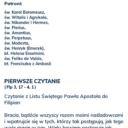
Patroni:
św. Karol Boromeusz
,
św. Witalis i Agrykola,
św. Nikander i Hermes,
św. Pierius,
św. Amantius,
św. Perpetuus,
św. Modesta,
św. Henryk (Emeryk)
,
bł. Helena Enselmini,
św. Feliks de Valois,
bł. Franciszka z Ambosii
PIERWSZE CZYTANIE
Flp 3, 17 - 4, 1
Czytanie z Listu Świętego Pawła Apostoła do
Filipian
Bracia, bądźcie wszyscy razem moimi naśladowcami
i wpatrujcie się w tych, którzy tak postępują, jak tego
wzór macie w nas. Wielu bowiem postępuje jak