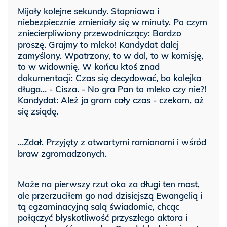
Mijały kolejne sekundy. Stopniowo i
niebezpiecznie zmieniały się w minuty. Po czym
zniecierpliwiony przewodniczący: Bardzo
proszę. Grajmy to mleko! Kandydat dalej
zamyślony. Wpatrzony, to w dal, to w komisję,
to w widownię. W końcu ktoś znad
dokumentacji: Czas się decydować, bo kolejka
długa… - Cisza. - No gra Pan to mleko czy nie?!
Kandydat: Ależ ja gram cały czas - czekam, aż
się zsiądę.
…Zdał. Przyjęty z otwartymi ramionami i wśród
braw zgromadzonych.
Może na pierwszy rzut oka za długi ten most,
ale przerzuciłem go nad dzisiejszą Ewangelią i
tą egzaminacyjną salą świadomie, chcąc
połączyć błyskotliwość przyszłego aktora i