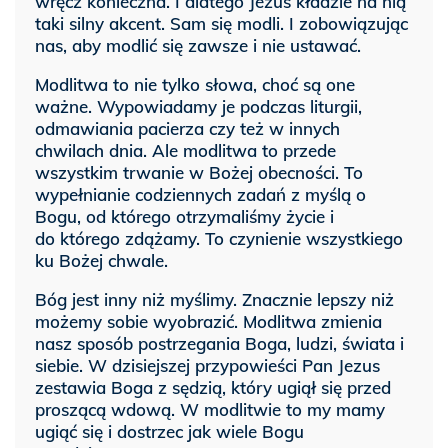
wręcz konieczna. I dlatego Jezus kładzie na nią
taki silny akcent. Sam się modli. I zobowiązując
nas, aby modlić się zawsze i nie ustawać.
Modlitwa to nie tylko słowa, choć są one
ważne. Wypowiadamy je podczas liturgii,
odmawiania pacierza czy też w innych
chwilach dnia. Ale modlitwa to przede
wszystkim trwanie w Bożej obecności. To
wypełnianie codziennych zadań z myślą o
Bogu, od którego otrzymaliśmy życie i
do którego zdążamy. To czynienie wszystkiego
ku Bożej chwale.
Bóg jest inny niż myślimy. Znacznie lepszy niż
możemy sobie wyobrazić. Modlitwa zmienia
nasz sposób postrzegania Boga, ludzi, świata i
siebie. W dzisiejszej przypowieści Pan Jezus
zestawia Boga z sędzią, który ugiął się przed
proszącą wdową. W modlitwie to my mamy
ugiąć się i dostrzec jak wiele Bogu