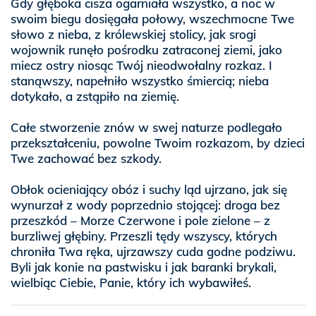
Gdy głęboka cisza ogarniała wszystko, a noc w
swoim biegu dosięgała połowy, wszechmocne Twe
słowo z nieba, z królewskiej stolicy, jak srogi
wojownik runęło pośrodku zatraconej ziemi, jako
miecz ostry niosąc Twój nieodwołalny rozkaz. I
stanąwszy, napełniło wszystko śmiercią; nieba
dotykało, a zstąpiło na ziemię.
Całe stworzenie znów w swej naturze podlegało
przekształceniu, powolne Twoim rozkazom, by dzieci
Twe zachować bez szkody.
Obłok ocieniający obóz i suchy ląd ujrzano, jak się
wynurzał z wody poprzednio stojącej: droga bez
przeszkód – Morze Czerwone i pole zielone – z
burzliwej głębiny. Przeszli tędy wszyscy, których
chroniła Twa ręka, ujrzawszy cuda godne podziwu.
Byli jak konie na pastwisku i jak baranki brykali,
wielbiąc Ciebie, Panie, który ich wybawiłeś.