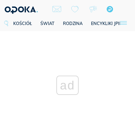
KOŚCIÓŁ
ŚWIAT
RODZINA
ENCYKLIKI JPII
SE
ad