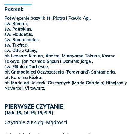
Patroni:
Poświęcenie bazylik śś. Piotra i Pawła Ap.,
św. Roman,
św. Patroklus,
św. Maudetus,
św. Romacharius,
św. Teofred,
św. Odo z Cluny
,
bł. Leonard Kimura, Andrzej Murayama Tokuan, Kosma
Takeya, Jan Yoshida Shoun i Dominik Jorge ,
św. Filipina Duchesne,
bł. Grimoald od Oczyszczenia {Ferdynand} Santamaria,
bł. Karolina Kózka
,
bł. Maria od Ucieczki Grzesznych {Maria Gabriela} Hinojosa y
Naveros i VI towarz.
PIERWSZE CZYTANIE
Mdr 18, 14-16; 19, 6-9
Czytanie z Księgi Mądrości